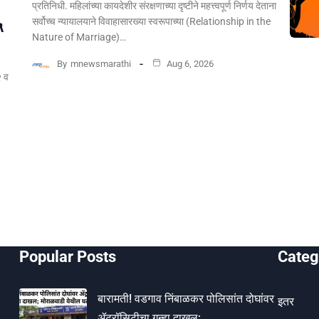
प्रतिनिधी. महिलांच्या कायदेशीर संरक्षणाच्या दृष्टीने महत्त्वपूर्ण निर्णय देताना
सर्वोच्च न्यायालयाने विवाहासारख्या स्वरूपाच्या (Relationship in the
५
Nature of Marriage)…
By
mnewsmarathi
Aug 6, 2026
२ व
Popular Posts
Categ
बारामती! वडगाव निंबाळकर पोलिसांत दोघांवर
इतर
ॲट्रॉसिटीचा गुन्हा दाखल;…