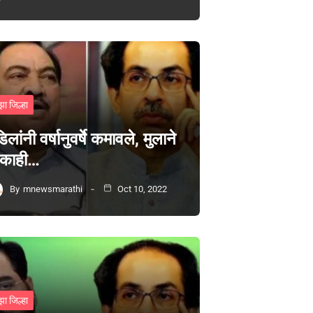
झा जिल्हा
िलांनी वर्षानुवर्षे कमावले, मुलाने
 काही…
By
mnewsmarathi
Oct 10, 2022
झा जिल्हा