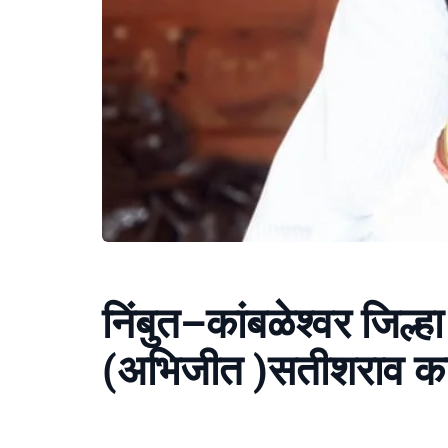
निंबुत–कांबळेश्वर जिल्ह
(अभिजीत )सतीशराव का