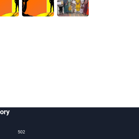
ory
502