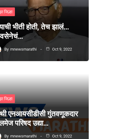
झा जिल्हा
्याची भीती होती, तेच झालं…
वसेनेचं…
By
mnewsmarathi
Oct 9, 2022
झा जिल्हा
थी एनआयसीडीसी गुंतवणूकदार
लमेज परिषद उद्या…
By
mnewsmarathi
Oct 9, 2022