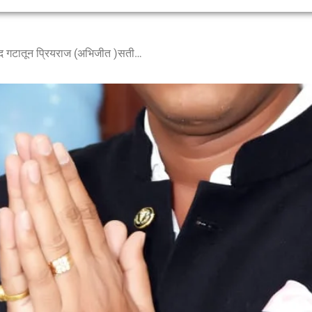
निंबुत–कांबळेश्वर जिल्हा परिषद गटातून प्रियराज (अभिजीत )सतीशराव काकडे मैदानात?