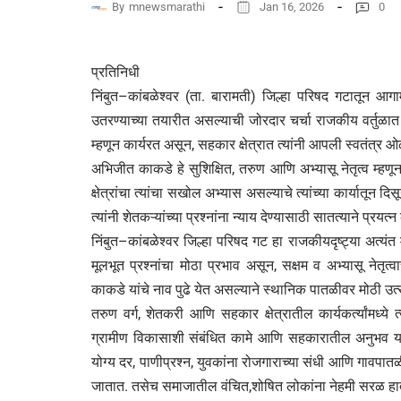
By
mnewsmarathi
Jan 16, 2026
0
प्रतिनिधी
निंबुत–कांबळेश्वर (ता. बारामती) जिल्हा परिषद गटातून 
उतरण्याच्या तयारीत असल्याची जोरदार चर्चा राजकीय वर्तुळा
म्हणून कार्यरत असून, सहकार क्षेत्रात त्यांनी आपली स्वतंत्र 
अभिजीत काकडे हे सुशिक्षित, तरुण आणि अभ्यासू नेतृत्व म्
क्षेत्रांचा त्यांचा सखोल अभ्यास असल्याचे त्यांच्या कार्यातून
त्यांनी शेतकऱ्यांच्या प्रश्नांना न्याय देण्यासाठी सातत्याने प्रयत्
निंबुत–कांबळेश्वर जिल्हा परिषद गट हा राजकीयदृष्ट्या अत्यंत म
मूलभूत प्रश्नांचा मोठा प्रभाव असून, सक्षम व अभ्यासू नेतृ
काकडे यांचे नाव पुढे येत असल्याने स्थानिक पातळीवर मोठी उत्
तरुण वर्ग, शेतकरी आणि सहकार क्षेत्रातील कार्यकर्त्यांमध्
ग्रामीण विकासाशी संबंधित कामे आणि सहकारातील अनुभव यामु
योग्य दर, पाणीप्रश्न, युवकांना रोजगाराच्या संधी आणि गावपातळी
जातात. तसेच समाजातील वंचित,शोषित लोकांना नेहमी सरळ हातान