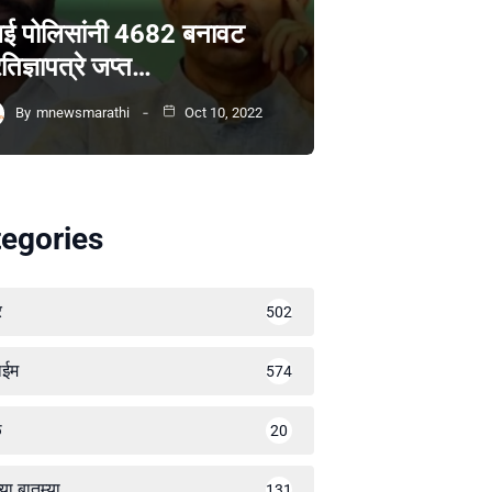
ंबई पोलिसांनी 4682 बनावट
रतिज्ञापत्रे जप्त…
By
mnewsmarathi
Oct 10, 2022
egories
र
502
ाईम
574
ळ
20
्या बातम्या
131