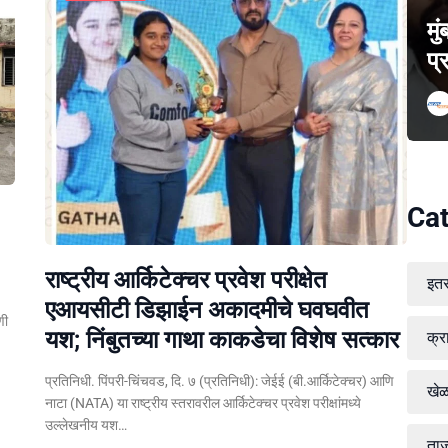
मु
प्
Cat
राष्ट्रीय आर्किटेक्चर प्रवेश परीक्षेत
इत
एआयसीटी डिझाईन अकादमीचे घवघवीत
णी
यश; निंबुतच्या गाथा काकडेचा विशेष सत्कार
क्र
प्रतिनिधी. पिंपरी-चिंचवड, दि. ७ (प्रतिनिधी): जेईई (बी.आर्किटेक्चर) आणि
खे
नाटा (NATA) या राष्ट्रीय स्तरावरील आर्किटेक्चर प्रवेश परीक्षांमध्ये
उल्लेखनीय यश…
ताज