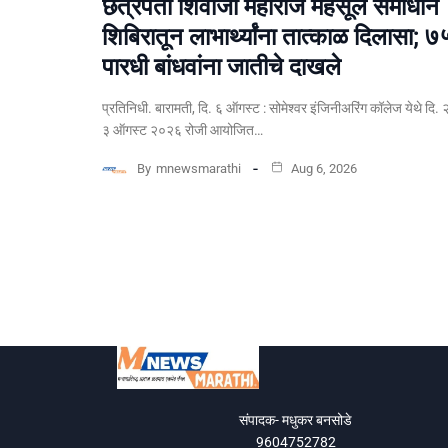
छत्रपती शिवाजी महाराज महसूल समाधान
शिबिरातून लाभार्थ्यांना तात्काळ दिलासा; ७
पारधी बांधवांना जातीचे दाखले
प्रतिनिधी. बारामती, दि. ६ ऑगस्ट : सोमेश्वर इंजिनीअरिंग कॉलेज येथे दि. 
३ ऑगस्ट २०२६ रोजी आयोजित…
By
mnewsmarathi
Aug 6, 2026
संपादक- मधुकर बनसोडे
9604752782