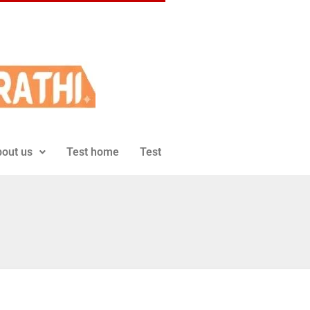
out us
Test home
Test