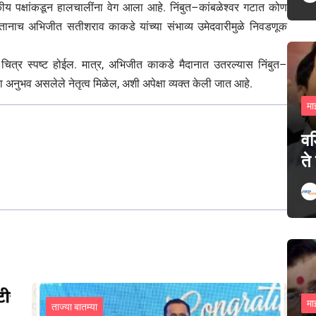
ाजकीय पक्षांकडून हालचालींना वेग आला आहे. निंबुत–कांबळेश्वर गटात कोण
तानाच अभिजीत सतीशराव काकडे यांच्या संभाव्य उमेदवारीमुळे निवडणूक
 चित्र स्पष्ट होईल. मात्र, अभिजीत काकडे मैदानात उतरल्यास निंबुत–
 अनुभव असलेले नेतृत्व मिळेल, अशी अपेक्षा व्यक्त केली जात आहे.
मा
वड
ते
मा
ताज्या बातम्या