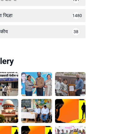
ा जिल्हा
1480
जकीय
38
lery