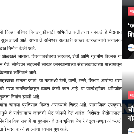
मा
‘ज
आगामी जिल्हा परिषद निवडणुकीसाठी अभिजीत सतीशराव काकडे हे मैदानात
शि
त सुरू झाली आहे. सध्या ते सोमेश्वर सहकारी साखर कारखान्याचे संचालक
ओळख निर्माण केली आहे.
हणून ओळखले जातात. शिक्षणाबरोबरच सहकार, शेती आणि ग्रामीण विकास या
 दिसून येते. सोमेश्वर सहकारी साखर कारखान्याच्या संचालकपदाच्या माध्यमातून
न केल्याचे सांगितले जाते.
हत्त्वाचा मानला जातो. या गटामध्ये शेती, पाणी, रस्ते, शिक्षण, आरोग्य अशा
त्वाची गरज नागरिकांकडून व्यक्त केली जात आहे. या पार्श्वभूमीवर अभिजीत
मा
सुकता निर्माण झाली आहे.
ये त्यांना चांगला प्रतिसाद मिळत असल्याचे चित्र आहे. सामाजिक उपक्रम,
चौ
ळे ते सर्वसामान्य जनतेशी थेट जोडले गेले आहेत. विशेषतः शेतीमालाला
गो
वरील विकासकामे या मुद्द्यांवर ते ठाम भूमिका घेणारे नेतृत्व म्हणून ओळखले
े मदत करणे हा त्यांचा स्वभाव गुण आहे.