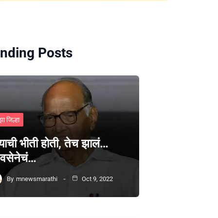
nding Posts
झा जिल्हा
्याची भीती होती, तेच झालं…
वसेनेचं…
By
mnewsmarathi
Oct 9, 2022