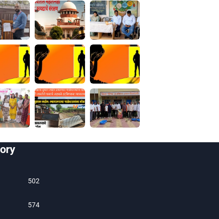
ory
502
574