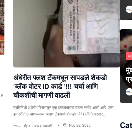
मा
मु
अंधेरीत फ्लश टॅंकमधून सापडले शेकडो
प्
‘ब्लँक वोटर ID कार्ड ‘!!! चर्चा आणि
चौकशीची मागणी वाढली
ल 9
प्रतिनिधी अंधेरी परिसरातून एक धक्कादायक घटना समोर आली आहे. एका
इमारतीतील बाथरूमच्या फ्लश टॅंकमध्ये शेकडो कोरे (ब्लँक) मतदार…
Cat
By
mnewsmarathi
Nov 22, 2025