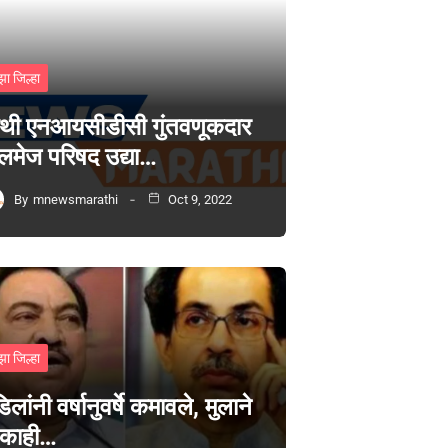
झा जिल्हा
थी एनआयसीडीसी गुंतवणूकदार
लमेज परिषद उद्या…
By
mnewsmarathi
Oct 9, 2022
झा जिल्हा
िलांनी वर्षानुवर्षे कमावले, मुलाने
 काही…