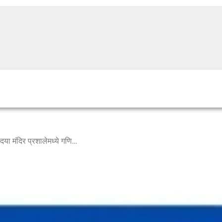
बारामती ! वडगाव निंबाळकर स्वातंत्र्य विदया मंदिर प्रशालेमध्ये गणित दिवस उत्साहात साजरा .