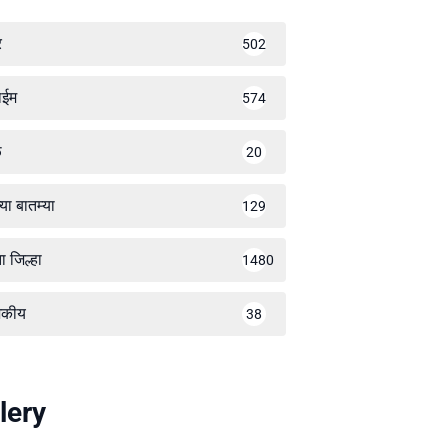
र
502
ाईम
574
ळ
20
्या बातम्या
129
ा जिल्हा
1480
जकीय
38
lery