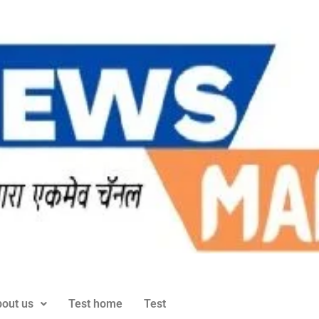
out us
Test home
Test