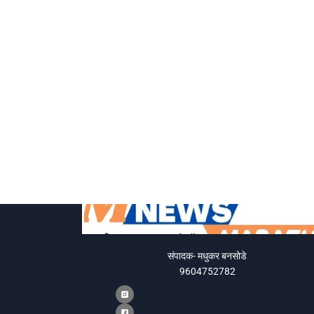
संपादक- मधुकर बनसोडे
9604752782