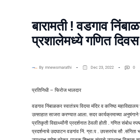
बारामती ! वडगाव निंबाळक
प्रशालेमध्ये गणित दिवस
By
mnewsmarathi
Dec 23, 2022
0
प्रतिनिधी – फिरोज भालदार
वडगाव निंबाळकर स्वातंत्र्य विदया मंदिर व कनिष्ठ महाविद्याल
उत्साहात साजरा करण्यात आला. सदर कार्यक्रमाच्या अनुषंगान
प्रतिकृती विद्यार्थ्यांनी प्रदर्शनात ठेवली होती . गणित संबोध 
प्रदर्शनाचे उदघाटन वडगांव निं. ग्रा.प . उपसरपंच सौ .संगिता भा
उपाध्यक्ष गणेश दरेकर, पालक शिक्षक संघाचे उपाध्यक्ष विकास साळ