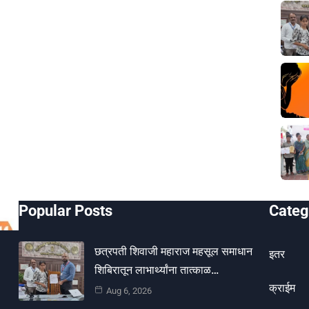
Popular Posts
Categ
छत्रपती शिवाजी महाराज महसूल समाधान
इतर
शिबिरातून लाभार्थ्यांना तात्काळ…
क्राईम
Aug 6, 2026