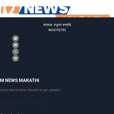
संपादक- मधुकर बनसोडे
9604752782
M NEWS MARATHI
Subscribe M News Marathi to get updates
[mc4wp_form id=9440]