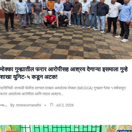
मोक्का गुन्ह्यातील फरार आरोपीसह आश्रय देणाऱ्या इसमाला गुन्हे
शाखा युनिट-५ कडून अटक!
प्रतिनिधी: वानवडी पोलीस ठाण्यात दाखल असलेल्या मोक्का (MCOCA) गुन्ह्यात गेल्या १ वर्षापासून
फरार असलेल्या आरोपीला आणि त्याला आश्रय…
By
mnewsmarathi
Jul 2, 2026