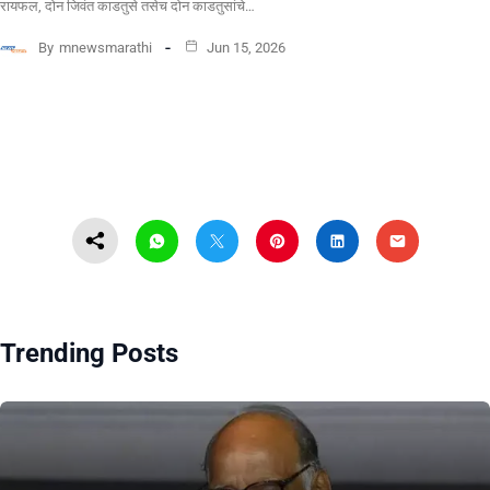
रायफल, दोन जिवंत काडतुसे तसेच दोन काडतुसांचे…
By
mnewsmarathi
Jun 15, 2026
Trending Posts