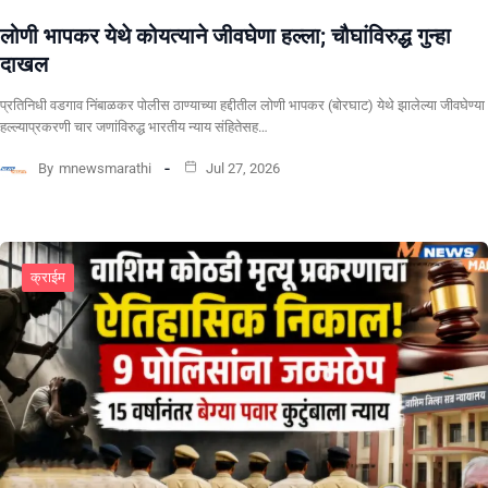
लोणी भापकर येथे कोयत्याने जीवघेणा हल्ला; चौघांविरुद्ध गुन्हा
दाखल
प्रतिनिधी वडगाव निंबाळकर पोलीस ठाण्याच्या हद्दीतील लोणी भापकर (बोरघाट) येथे झालेल्या जीवघेण्या
हल्ल्याप्रकरणी चार जणांविरुद्ध भारतीय न्याय संहितेसह…
By
mnewsmarathi
Jul 27, 2026
क्राईम