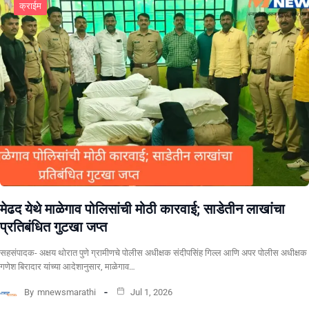
क्राईम
​मेढद येथे माळेगाव पोलिसांची मोठी कारवाई; साडेतीन लाखांचा
प्रतिबंधित गुटखा जप्त
सहसंपादक- अक्षय थोरात पुणे ग्रामीणचे पोलीस अधीक्षक संदीपसिंह गिल्ल आणि अपर पोलीस अधीक्षक
गणेश बिरादार यांच्या आदेशानुसार, माळेगाव…
By
mnewsmarathi
Jul 1, 2026