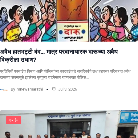
अवैध हातभट्टी बंद… मात्र परवानाधारक दारूच्या अवैध
विक्रीला उधाण?
प्रतिनिधी एक्साईज विभाग आणि पोलिसांच्या कारवाईकडे नागरिकांचे लक्ष हडपसर परिसरात अवैध
दारूच्या सेवनामुळे झालेल्या मृत्यूच्या घटनेनंतर राज्यभरात पोलिस…
By
mnewsmarathi
Jul 3, 2026
क्राईम