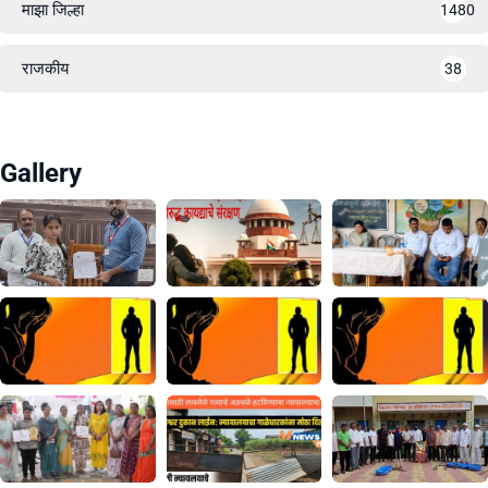
माझा जिल्हा
1480
राजकीय
38
Gallery