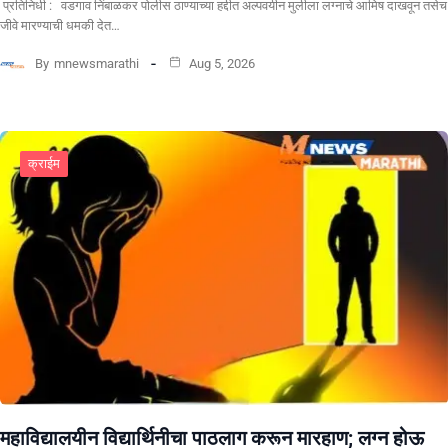
प्रतिनिधी : वडगाव निंबाळकर पोलीस ठाण्याच्या हद्दीत अल्पवयीन मुलीला लग्नाचे आमिष दाखवून तसेच
जीवे मारण्याची धमकी देत…
By
mnewsmarathi
Aug 5, 2026
क्राईम
महाविद्यालयीन विद्यार्थिनीचा पाठलाग करून मारहाण; लग्न होऊ