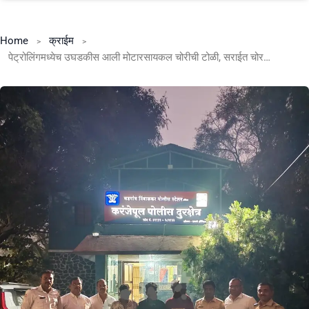
Home
क्राईम
पेट्रोलिंगमध्येच उघडकीस आली मोटारसायकल चोरीची टोळी, सराईत चोर पोलिसांच्या ताब्यात वडगाव निंबाळकर पोलिसांची कारवाई