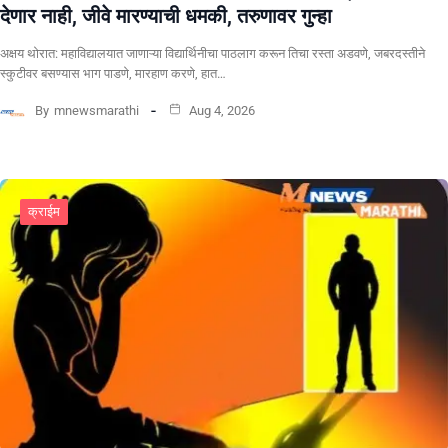
देणार नाही, जीवे मारण्याची धमकी, तरुणावर गुन्हा
अक्षय थोरात: महाविद्यालयात जाणाऱ्या विद्यार्थिनीचा पाठलाग करून तिचा रस्ता अडवणे, जबरदस्तीने
स्कुटीवर बसण्यास भाग पाडणे, मारहाण करणे, हात…
By
mnewsmarathi
Aug 4, 2026
क्राईम