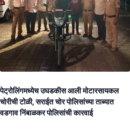
पेट्रोलिंगमध्येच उघडकीस आली मोटारसायकल
चोरीची टोळी, सराईत चोर पोलिसांच्या ताब्यात
वडगाव निंबाळकर पोलिसांची कारवाई