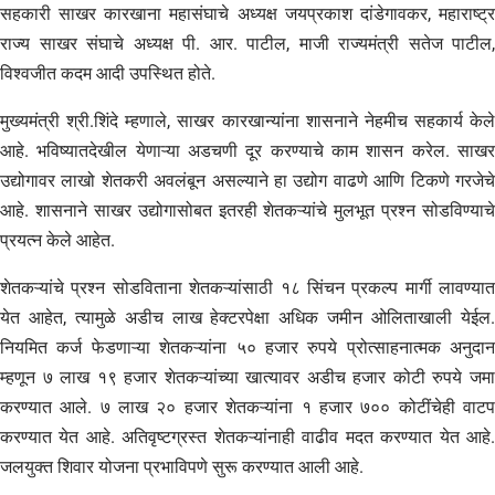
सहकारी साखर कारखाना महासंघाचे अध्यक्ष जयप्रकाश दांडेगावकर, महाराष्ट्र
राज्य साखर संघाचे अध्यक्ष पी. आर. पाटील, माजी राज्यमंत्री सतेज पाटील,
विश्वजीत कदम आदी उपस्थित होते.
मुख्यमंत्री श्री.शिंदे म्हणाले, साखर कारखान्यांना शासनाने नेहमीच सहकार्य केले
आहे. भविष्यातदेखील येणाऱ्या अडचणी दूर करण्याचे काम शासन करेल. साखर
उद्योगावर लाखो शेतकरी अवलंबून असल्याने हा उद्योग वाढणे आणि टिकणे गरजेचे
आहे. शासनाने साखर उद्योगासोबत इतरही शेतकऱ्यांचे मुलभूत प्रश्न सोडविण्याचे
प्रयत्न केले आहेत.
शेतकऱ्यांचे प्रश्न सोडविताना शेतकऱ्यांसाठी १८ सिंचन प्रकल्प मार्गी लावण्यात
येत आहेत, त्यामुळे अडीच लाख हेक्टरपेक्षा अधिक जमीन ओलिताखाली येईल.
नियमित कर्ज फेडणाऱ्या शेतकऱ्यांना ५० हजार रुपये प्रोत्साहनात्मक अनुदान
म्हणून ७ लाख १९ हजार शेतकऱ्यांच्या खात्यावर अडीच हजार कोटी रुपये जमा
करण्यात आले. ७ लाख २० हजार शेतकऱ्यांना १ हजार ७०० कोटींचेही वाटप
करण्यात येत आहे. अतिवृष्टग्रस्त शेतकऱ्यांनाही वाढीव मदत करण्यात येत आहे.
जलयुक्त शिवार योजना प्रभाविपणे सुरू करण्यात आली आहे.