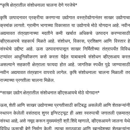
*कृषि क्षेत्रातील संशोधनाला चालना देणे गरजेचे*
कृषि उत्पादनावर प्रक्रीया करणाऱ्या उद्योगात वस्त्रोद्योगानंतर साखर उद्योगाचा
क्रमांक लागतो. ग्रामीण भागाच्या विकासात या उद्योगाचे मोठे योगदान आहे. नवीन
अद्ययावत तंत्रज्ञानाच्या मदतीने कमी खर्चात अधिकचे उत्पादन करण्यासाठी
व्हीएसआयचे सहकार्य मिळते आहे. संशोधन, विकास, प्रशिक्षण आणि विस्तार हे
संस्थेचे उद्दीष्ट आहे. ऊस उत्पादनापासून साखर निर्मितीच्या तंत्रापर्यंत विविध
टप्यांवर आधुनिकीकरण कसे करता येईल याबाबतचे संशोधन व्हीएसआय करत
असल्याने सहकारी क्षेत्राला फायदा होत आहे. जागतिक स्पर्धेत पुढे जाण्यासाठी
नवीन अद्ययावत तंत्रज्ञान वापरावे लागेल. कृषि संशोधनाला चालना मिळाली तर
राज्याच्या प्रगतीला चालना मिळेल.
*साखर उद्योग क्षेत्रातील संशोधनात व्हीएसआयचे मोठे योगदान*
ऊस, शेती आणि साखर उद्योगाच्या प्रगतीसाठी कटिबद्ध असलेली आणि शेतकऱ्यांनी
स्थापन केलेली वसंतदाद शुगर इन्स्टिट्यूट ही अशा स्वरुपाची जगातली एकमात्र
संस्था आहे, असे नमूद करून मुख्यमंत्री श्री.शिंदे म्हणाले, व्हीएसआयने जालना येथे
विविध ऊसाची बेणे निर्माण केली. त्याचा मराठवाडा आणि खानदेशच्या शेतकऱ्यांना