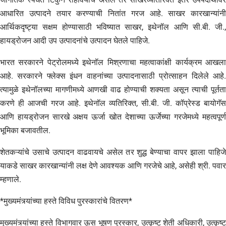
आधारित उत्पादने तयार करण्याची नितांत गरज आहे. साखर कारखान्यांनी
आर्थिकदृष्ट्या सक्षम होण्यासाठी भविष्यात साखर, इथेनॉल आणि सी.बी. जी.,
हायड्रोजन आदी उप उत्पादनांचे उत्पादन घेतले पाहिजे.
भारत सरकारने पेट्रोलमध्ये इथेनॉल मिश्रणाचा महत्वाकांक्षी कार्यक्रम आखला
आहे. सरकारने फ्लेक्स इंधन वाहनांच्या उत्पादनासाठी प्रोत्साहन दिलेले आहे.
त्यामुळे इथेनॉलच्या मागणीमध्ये आणखी वाढ होण्याची शक्यता असून त्याची पूर्तता
करणे ही आजची गरज आहे. इथेनॉल व्यतिरिक्त, सी.बी. जी. कॉप्रेस्ड बायोगॅस
आणि हायड्रोजन सारखे अक्षय ऊर्जा खोत देशाच्या ऊर्जेच्या गरजेमध्ये महत्वपूर्ण
भूमिका बजावतील.
शेतकऱ्यांचे उसाचे उत्पादन वाढवायचे असेल तर शुद्ध बेण्याचा वापर झाला पाहिजे
याकडे साखर कारखान्यांनी लक्ष देणे आवश्यक आणि गरजेचे आहे, असेही श्री. पवार
म्हणाले.
*मुख्यमंत्र्यांच्या हस्ते विविध पुरस्कारांचे वितरण*
मुख्यमंत्र्यांच्या हस्ते विभागवार ऊस भूषण पुरस्कार, उत्कृष्ट शेती अधिकारी, उत्कृष्ट