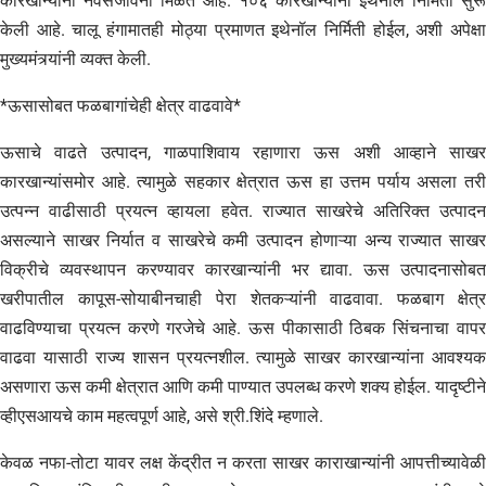
कारखान्यांना नवसंजीवनी मिळते आहे. १०६ कारखान्यांनी इथेनॉल निर्मिती सुरू
केली आहे. चालू हंगामातही मोठ्या प्रमाणत इथेनॉल निर्मिती होईल, अशी अपेक्षा
मुख्यमंत्र्यांनी व्यक्त केली.
*ऊसासोबत फळबागांचेही क्षेत्र वाढवावे*
ऊसाचे वाढते उत्पादन, गाळपाशिवाय रहाणारा ऊस अशी आव्हाने साखर
कारखान्यांसमोर आहे. त्यामुळे सहकार क्षेत्रात ऊस हा उत्तम पर्याय असला तरी
उत्पन्न वाढीसाठी प्रयत्न व्हायला हवेत. राज्यात साखरेचे अतिरिक्त उत्पादन
असल्याने साखर निर्यात व साखरेचे कमी उत्पादन होणाऱ्या अन्य राज्यात साखर
विक्रीचे व्यवस्थापन करण्यावर कारखान्यांनी भर द्यावा. ऊस उत्पादनासोबत
खरीपातील कापूस-सोयाबीनचाही पेरा शेतकऱ्यांनी वाढवावा. फळबाग क्षेत्र
वाढविण्याचा प्रयत्न करणे गरजेचे आहे. ऊस पीकासाठी ठिबक सिंचनाचा वापर
वाढवा यासाठी राज्य शासन प्रयत्नशील. त्यामुळे साखर कारखान्यांना आवश्यक
असणारा ऊस कमी क्षेत्रात आणि कमी पाण्यात उपलब्ध करणे शक्य होईल. यादृष्टीने
व्हीएसआयचे काम महत्वपूर्ण आहे, असे श्री.शिंदे म्हणाले.
केवळ नफा-तोटा यावर लक्ष केंद्रीत न करता साखर काराखान्यांनी आपत्तीच्यावेळी