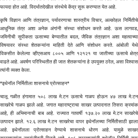
फायदा होत आहे. विदर्भातदेखील संस्थेचे केंद्र सुरू करण्यात येत आहे.
कृषि विज्ञान आणि तंत्रज्ञान, पर्यावरणाचा शास्त्रीय विचार, अल्कोहल निर्मितीचे
आधुनिक तंत्र अशा अनेक अंगांनी संस्था संशोधन करते आहे. ऊस लागवड,
जमिनीची सुपीकता ऊसाच्या बेण्यातील बदल, जैविक तंत्रज्ञान अशा महत्वाच्या
विषयावर संस्था शेतकऱ्यांना माहिती देते आणि संशोधन करते. आंबोली येथे
विकसीत केलेल्या व्हीएसआय ८००५ आणि १२१२१ या जातीच्या ऊसाचे क्षेत्र
वाढते आहे. अवर्षण परिस्थितीत ही जात शेतकऱ्यांना हे उपयुक्त ठरेल, असा विश्वास
त्यांनी व्यक्त केला.
*इथेनॉल निर्मितीला शासनाचे प्रोत्साहन*
चालू गळीत हंगामात ५०८ लाख मे.टन ऊसाचे गाळप होऊन ४७ लाख मे.टन
साखरेचे गाळप झाले आहे. जगात महाराष्ट्राचा साखर उत्पादनात तिसरा क्रमांक
आहे, ही अभिमानाची बाब आहे. राज्यात गतवर्षी १३७.२० लाख मे.टन साखरेचे
उत्पादन झाले. १२.६ लाख मे.टन साखरेचा वापर इथेनॉलच्या निर्मितीसाठी झाला
आहे. इथेनॉलला प्रोत्साहन देण्याचे शासनाचे धोरण आहे. यामुळे साखर