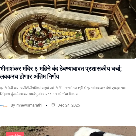
भीमाशंकर मंदिर ३ महिने बंद ठेवण्याबाबत प्रशासकीय चर्चा;
लवकरच होणार अंतिम निर्णय
प्रतिनिधी बारा ज्योतिर्लिंगांपैकी सहावे ज्योतिर्लिंग असलेल्या श्री क्षेत्र भीमाशंकर येथे २०२७ च्या
सिंहस्थ कुंभमेळ्याच्या पार्श्वभूमीवर २८८.१७ कोटींचा विकास…
By
mnewsmarathi
Dec 24, 2025
सामाजिक