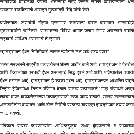
सामाजिक बांधिलकी जपली असल्याचे नमूद करून साखर कारखान्यांनी असे
उपक्रम वाढविण्याचे आवाहन मुख्यमंत्री शिंदे यांनी केले.
दावोसमध्ये उद्योगांशी मोठ्या प्रमाणात सामंजस्य करार करण्यात आल्याचेही
मुख्यमंत्र्यांनी सांगितले. राज्यातल्या विविध भागात उद्याग येणार असल्याने सर्वांचे
सहकार्य अपेक्षित असल्याचे ते म्हणाले.
*हायड्रोजन इंधन निर्मितीकडे साखर उद्योगाने लक्ष द्यावे-शरद पवार*
भारत सरकारने राष्ट्रीय हायड्रोजन धोरण जाहीर केले आहे. हायड्रोजन हे पेट्रोल
आणि डिझेलपेक्षा प्रभावी इंधन असल्याचे सिद्ध झाले आहे आणि भविष्यातील पर्यायी
इंधन ठरणार आहे. हायड्रोजन हे स्वच्छ इंधन आहे. हायड्रोजनवर आधारित वाहने
डिझेल इंजिनापेक्षा तिप्पट परिणाम देतात. साखर उद्योगाकडे भरपूर संसाधने असून
त्यांचा वापर हायड्रोजनच्या उत्पादनासाठी केला जाऊ शकतो. साखर कारखान्यात
आसवनींतील बायोगॅस आणि वीज निर्मिती प्रकल्प यापासून हायड्रोजन तयार केला
जाऊ शकतो.
भविष्यात साखर कारखान्यांना आर्थिकदृष्ट्या सक्षम होण्यासाठी व सध्याच्या
जागतिक स्पर्धेत टिकुन राहावयाचे असेल तर साखरेव्यतिरिक्त इतर उपपदार्थावर