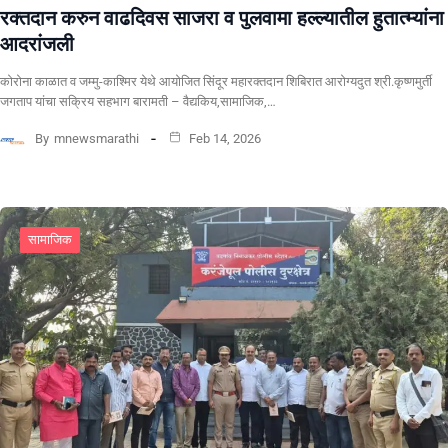
रक्तदान करुन वाढदिवस साजरा व पुलवामा हल्ल्यातील हुतात्म्यांना
आदरांजली
कोरोना काळात व जम्मु-काश्मिर येथे आयोजित सिंदूर महारक्तदान शिबिरात आरोग्यदुत श्री.कृष्णमुर्ती
जगताप यांचा सक्रिय सहभाग बारामती – वैद्यकिय,सामाजिक,…
By
mnewsmarathi
Feb 14, 2026
सामाजिक