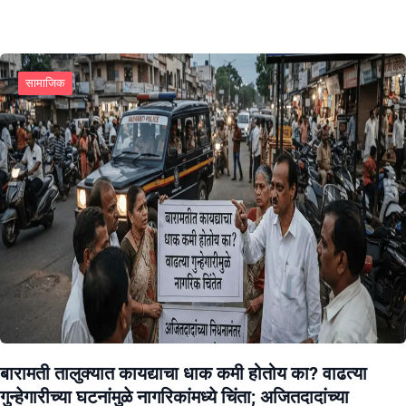
सामाजिक
बारामती तालुक्यात कायद्याचा धाक कमी होतोय का? वाढत्या
गुन्हेगारीच्या घटनांमुळे नागरिकांमध्ये चिंता; अजितदादांच्या