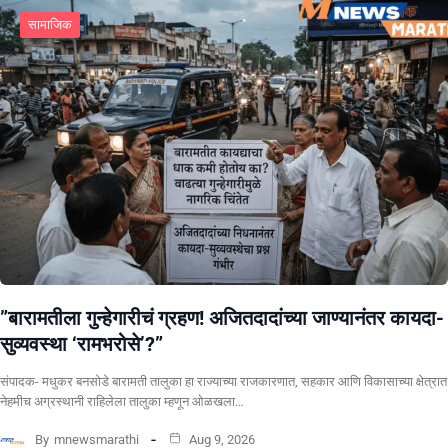
सामाजिक
​”बारामतीला गुन्हेगारीचं ग्रहण! अजितदादांच्या जाण्यानंतर कायदा-
सुव्यवस्था ‘रामभरोसे’?”
संपादक- मधुकर बनसोडे बारामती तालुका हा राज्याच्या राजकारणात, सहकार आणि विकासाच्या क्षेत्रात
नेहमीच अग्रस्थानी राहिलेला तालुका म्हणून ओळखला…
By
mnewsmarathi
Aug 9, 2026