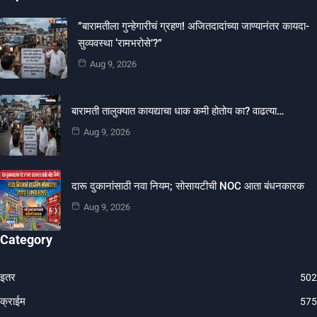
​”बारामतीला गुन्हेगारीचं ग्रहण! अजितदादांच्या जाण्यानंतर कायदा-
सुव्यवस्था ‘रामभरोसे’?”
Aug 9, 2026
बारामती तालुक्यात कायद्याचा धाक कमी होतोय का? वाढत्या…
Aug 9, 2026
दारू दुकानांसाठी नवा नियम; सोसायटीची NOC आता बंधनकारक
Aug 9, 2026
Category
इतर
502
क्राईम
575