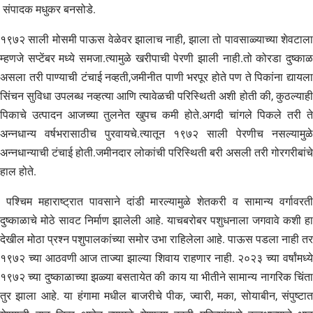
संपादक मधुकर बनसोडे.
१९७२ साली मोसमी पाऊस वेळेवर झालाच नाही, झाला तो पावसाळ्याच्या शेवटाला
म्हणजे सप्टेंबर मध्ये समजा.त्यामुळे खरीपाची पेरणी झाली नाही.तो कोरडा दुष्काळ
असला तरी पाण्याची टंचाई नव्हती,जमीनीत पाणी भरपूर होते पण ते पिकांना द्यायला
सिंचन सुविधा उपलब्ध नव्हत्या आणि त्यावेळची परिस्थिती अशी होती की, कुठल्याही
पिकाचे उत्पादन आजच्या तुलनेत खुपच कमी होते.अगदी चांगले पिकले तरी ते
अन्नधान्य वर्षभरासाठीच पुरवायचे.त्यातून १९७२ साली पेरणीच नसल्यामुळे
अन्नधान्याची टंचाई होती.जमीनदार लोकांची परिस्थिती बरी असली तरी गोरगरीबांचे
हाल होते.
पश्चिम महाराष्ट्रात पावसाने दांडी मारल्यामुळे शेतकरी व सामान्य वर्गावरती
दुष्काळाचे मोठे सावट निर्माण झालेली आहे. याचबरोबर पशुधनाला जगवावे कशी हा
देखील मोठा प्रश्न पशुपालकांच्या समोर उभा राहिलेला आहे. पाऊस पडला नाही तर
१९७२ च्या आठवणी आज ताज्या झाल्या शिवाय राहणार नाही. २०२३ च्या वर्षांमध्ये
१९७२ च्या दुष्काळाच्या झळ्या बसतायेत की काय या भीतीने सामान्य नागरिक चिंता
तुर झाला आहे. या हंगामा मधील बाजरीचे पीक, ज्वारी, मका, सोयाबीन, संपुष्टात