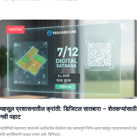
सामाजिक
महसूल प्रशासनातील क्रांती: डिजिटल सातबारा – शेतकऱ्यांसाठी
नवी पहाट
प्रतिनिधी ​महाराष्ट्र शासनाने अलीकडेच घेतलेला एक महत्त्वपूर्ण निर्णय आता महसूल प्रशासनामध्ये एक
मोठे क्रांतिकारी पाऊल ठरला आहे. डिजिटल…