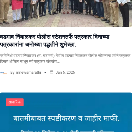
वडगाव निंबाळकर पोलीस स्टेशनतर्फे पत्रकार दिनाच्या
पत्रकारांना अनोख्या पद्धतीने शुभेच्छा.
प्रतिनिधी वडगाव निंबाळकर (ता. बारामती) येथील वडगाव निंबाळकर पोलीस स्टेशनच्या वतीने पत्रकार
दिनाचे औचित्य साधून सर्व पत्रकार बांधवांचा…
By
mnewsmarathi
Jan 6, 2026
सामाजिक