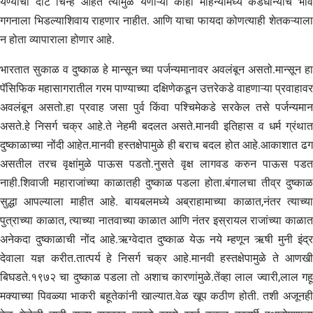
येण्याची दाट चिन्ह आहेत त्यामुळे येणाऱ्या काही महिन्यांमध्ये कडधान्याचे भाव
गगनाला भिडल्याशिवाय राहणार नाहीत. आणि याचा फायदा कोणत्याही शेतकऱ्याला
न होता व्यापाराला होणार आहे.
भारतात सुकाळ व दुष्काळ हे मान्सून च्या पर्जन्यमानावर अवलंबून असतो.मान्सून‌ हा
पॅसिफिक महासागरातील गरम पाण्याच्या दक्षिणेकडून उत्तरेकडे वाहणाऱ्या प्रवाहावर
अवलंबून असतो.हा प्रवाह जसा पुर्व किंवा पश्चिमेकडे सरकेल तसे पर्जन्यमान
असते.हे निसर्ग चक्र आहे.ते नेहमी बदलत असते.मानवी इतिहास व धर्म ग्रंथात
दुष्काळाच्या नोंदी आहेत.मानवी हस्तक्षेपामुळे ही बराच बदल होत आहे.आकाशात ढग
असतील तरच वृक्षांमुळे पाऊस पडतो.नुसते वृक्ष लागवड करुन पाऊस पडत
नाही.शिवाजी महाराजांच्या काळातही दुष्काळ पडला होता.बंगालचा तीव्र दुष्काळ
सुद्धा आपल्याला माहीत आहे. बायबलमध्ये अब्राहामाच्या काळात,नंतर त्याच्या
पुत्राच्या काळात, त्याच्या नातवाच्या काळात आणि नंतर इस्रायल राजांच्या काळात
अनेकदा दुष्काळाची नोंद आहे.ऋग्वेदात दुष्काळ येऊ नये म्हणून ऋषी मुनी इंद्र
देवाला यज्ञ करीत.तात्पर्य हे निसर्ग चक्र आहे.मानवी हस्तक्षेपामुळे ते आणखी
बिघडते.१९७२ चा दुष्काळ पडला तो अशाच कारणांमुळे.तेंव्हा लाल ज्वारी,लाल गहू
मक्याच्या पिवळ्या भाकरी बहूतेकांनी खाल्यात.वेळ खूप कठीण होती. तशी अजूनही