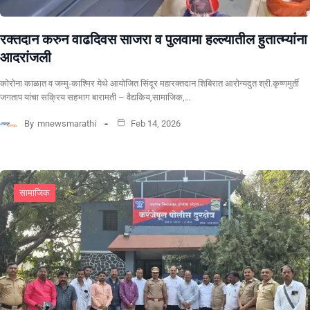
रक्तदान करुन वाढदिवस साजरा व पुलवामा हल्ल्यातील हुतात्म्यांना
आदरांजली
कोरोना काळात व जम्मु-काश्मिर येथे आयोजित सिंदूर महारक्तदान शिबिरात आरोग्यदुत श्री.कृष्णमुर्ती
जगताप यांचा सक्रिय सहभाग बारामती – वैद्यकिय,सामाजिक,…
By
mnewsmarathi
Feb 14, 2026
सामाजिक