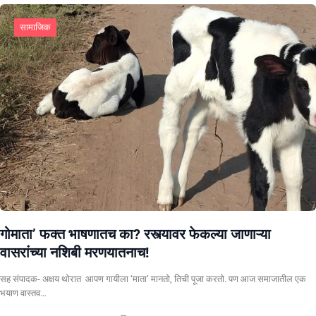
सामाजिक
गोमाता’ फक्त भाषणातच का? रस्त्यावर फेकल्या जाणाऱ्या
वासरांच्या नशिबी मरणयातनाच!
सह संपादक- अक्षय थोरात ​ ​आपण गायीला ‘माता’ मानतो, तिची पूजा करतो. पण आज समाजातील एक
भयाण वास्तव…