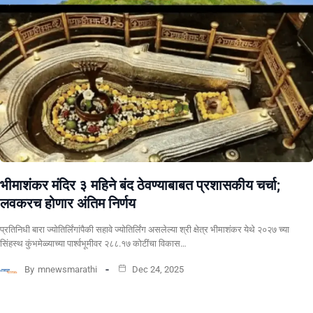
भीमाशंकर मंदिर ३ महिने बंद ठेवण्याबाबत प्रशासकीय चर्चा;
लवकरच होणार अंतिम निर्णय
प्रतिनिधी बारा ज्योतिर्लिंगांपैकी सहावे ज्योतिर्लिंग असलेल्या श्री क्षेत्र भीमाशंकर येथे २०२७ च्या
सिंहस्थ कुंभमेळ्याच्या पार्श्वभूमीवर २८८.१७ कोटींचा विकास…
By
mnewsmarathi
Dec 24, 2025