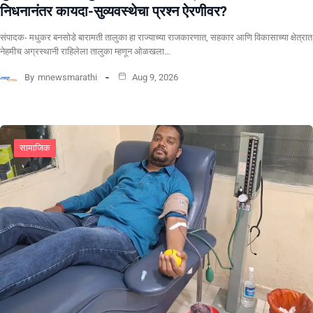
निधनानंतर कायदा-सुव्यवस्थेचा प्रश्न ऐरणीवर?
संपादक- मधुकर बनसोडे बारामती तालुका हा राज्याच्या राजकारणात, सहकार आणि विकासाच्या क्षेत्रात
नेहमीच अग्रस्थानी राहिलेला तालुका म्हणून ओळखला…
By
mnewsmarathi
Aug 9, 2026
सामाजिक