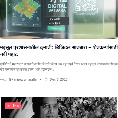
महसूल प्रशासनातील क्रांती: डिजिटल सातबारा – शेतकऱ्यांसाठी
नवी पहाट
प्रतिनिधी ​महाराष्ट्र शासनाने अलीकडेच घेतलेला एक महत्त्वपूर्ण निर्णय आता महसूल प्रशासनामध्ये एक
मोठे क्रांतिकारी पाऊल ठरला आहे. डिजिटल…
By
mnewsmarathi
Dec 5, 2025
सामाजिक