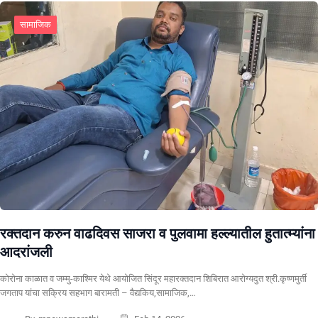
सामाजिक
रक्तदान करुन वाढदिवस साजरा व पुलवामा हल्ल्यातील हुतात्म्यांना
आदरांजली
कोरोना काळात व जम्मु-काश्मिर येथे आयोजित सिंदूर महारक्तदान शिबिरात आरोग्यदुत श्री.कृष्णमुर्ती
जगताप यांचा सक्रिय सहभाग बारामती – वैद्यकिय,सामाजिक,…