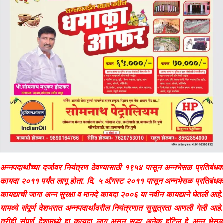
अन्नपदार्थांच्या दर्जावर नियंत्रण ठेवण्यासाठी १९५४ पासून अन्नभेसळ प्रतिबंधक
कायदा २०११ पर्यंत लागू होता. दि. ५ ऑगस्ट २०११ पासून अन्नभेसळ प्रतिबंधक
कायद्याची जागा अन्न सुरक्षा व मानदे कायदा २००६ या नवीन कायद्याने घेतली आहे.
यामध्ये संपूर्ण देशभरात अन्नपदार्थांवरील नियंत्रणात सुसूत्रता आणली गेली आहे.
तरीही संपूर्ण देशामध्ये हा कायदा लागू असून सुद्धा अनेक हॉटेल हे अन्न भेसळ