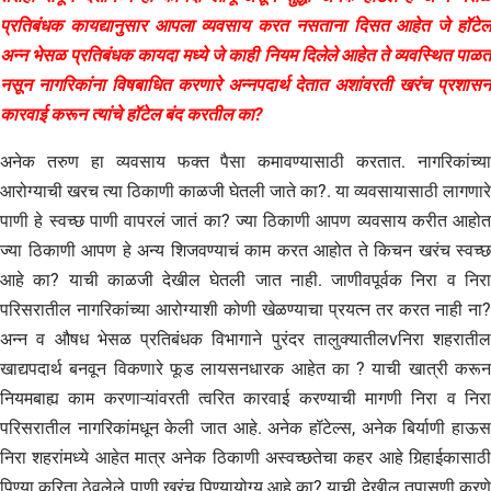
प्रतिबंधक कायद्यानुसार आपला व्यवसाय करत नसताना दिसत आहेत जे हॉटेल
अन्न भेसळ प्रतिबंधक कायदा मध्ये जे काही नियम दिलेले आहेत ते व्यवस्थित पाळत
नसून नागरिकांना विषबाधित करणारे अन्नपदार्थ देतात अशांवरती खरंच प्रशासन
कारवाई करून त्यांचे हॉटेल बंद करतील का?
अनेक तरुण हा व्यवसाय फक्त पैसा कमावण्यासाठी करतात. नागरिकांच्या
आरोग्याची खरच त्या ठिकाणी काळजी घेतली जाते का?. या व्यवसायासाठी लागणारे
पाणी हे स्वच्छ पाणी वापरलं जातं का? ज्या ठिकाणी आपण व्यवसाय करीत आहोत
ज्या ठिकाणी आपण हे अन्य शिजवण्याचं काम करत आहोत ते किचन खरंच स्वच्छ
आहे का? याची काळजी देखील घेतली जात नाही. जाणीवपूर्वक निरा व निरा
परिसरातील नागरिकांच्या आरोग्याशी कोणी खेळण्याचा प्रयत्न तर करत नाही ना?
अन्न व औषध भेसळ प्रतिबंधक विभागाने पुरंदर तालुक्यातीलvनिरा शहरातील
खाद्यपदार्थ बनवून विकणारे फूड लायसनधारक आहेत का ? याची खात्री करून
नियमबाह्य काम करणाऱ्यांवरती त्वरित कारवाई करण्याची मागणी निरा व निरा
परिसरातील नागरिकांमधून केली जात आहे. अनेक हॉटेल्स, अनेक बिर्याणी हाऊस
निरा शहरांमध्ये आहेत मात्र अनेक ठिकाणी अस्वच्छतेचा कहर आहे गिर्‍हाईकासाठी
पिण्या करिता ठेवलेले पाणी खरंच पिण्यायोग्य आहे का? याची देखील तपासणी करणे