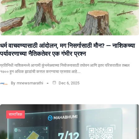
धर्म वाचवण्यासाठी आंदोलन, मग निसर्गासाठी मौन? ​— नाशिकच्या
पर्यावरणाच्या नैतिकतेवर एक गंभीर प्रश्न
प्रतिनिधी ​नाशिकमध्ये आगामी कुंभमेळ्याच्या नियोजनासाठी तपोवन आणि इतर परिसरातील तब्बल
१७०० हून अधिक झाडांची कत्तल करण्याचा प्रस्ताव आहे.…
By
mnewsmarathi
Dec 6, 2025
सामाजिक