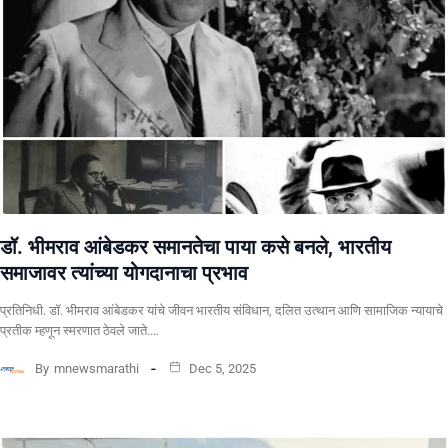
डॉ. भीमराव आंबेडकर समानतेचा पाया कसे बनले, भारतीय
समाजावर त्यांच्या योगदानाचा प्रभाव
प्रतिनिधी. ​डॉ. भीमराव आंबेडकर यांचे जीवन भारतीय संविधान, दलित उत्थान आणि सामाजिक न्यायाचे
प्रतीक म्हणून स्मरणात ठेवले जाते.…
By
mnewsmarathi
Dec 5, 2025