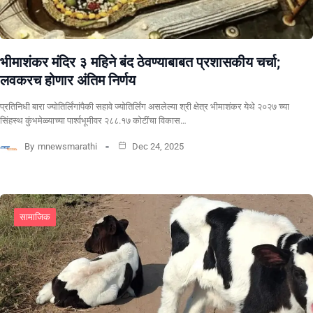
भीमाशंकर मंदिर ३ महिने बंद ठेवण्याबाबत प्रशासकीय चर्चा;
लवकरच होणार अंतिम निर्णय
प्रतिनिधी बारा ज्योतिर्लिंगांपैकी सहावे ज्योतिर्लिंग असलेल्या श्री क्षेत्र भीमाशंकर येथे २०२७ च्या
सिंहस्थ कुंभमेळ्याच्या पार्श्वभूमीवर २८८.१७ कोटींचा विकास…
By
mnewsmarathi
Dec 24, 2025
सामाजिक