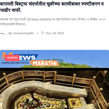
बारामती बिबट्या संदर्भातील चुकीच्या बातमीबाबत स्पष्टीकरण व
जाहीर माफी.
आमच्या ‘एम न्यूज मराठी’ (M News Marathi) या न्यूज पोर्टलवर काल, दिनांक २३ डिसेंबर २०२५
रोजी बारामती परिसरात…
By
mnewsmarathi
Dec 24, 2025
सामाजिक