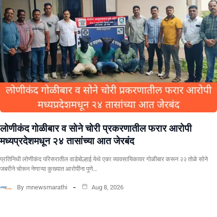
लोणीकंद गोळीबार व सोने चोरी प्रकरणातील फरार आरोपी
मध्यप्रदेशमधून २४ तासांच्या आत जेरबंद
प्रतिनिधी लोणीकंद परिसरातील वाडेबोल्हाई येथे एका व्यावसायिकावर गोळीबार करून २२ तोळे सोने
जबरीने चोरून नेणाऱ्या कुख्यात आरोपींना पुणे…
By
mnewsmarathi
Aug 8, 2026