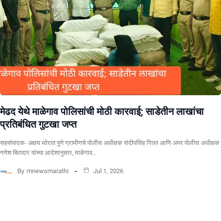
​मेढद येथे माळेगाव पोलिसांची मोठी कारवाई; साडेतीन लाखांचा
प्रतिबंधित गुटखा जप्त
सहसंपादक- अक्षय थोरात पुणे ग्रामीणचे पोलीस अधीक्षक संदीपसिंह गिल्ल आणि अपर पोलीस अधीक्षक
गणेश बिरादार यांच्या आदेशानुसार, माळेगाव…
By
mnewsmarathi
Jul 1, 2026