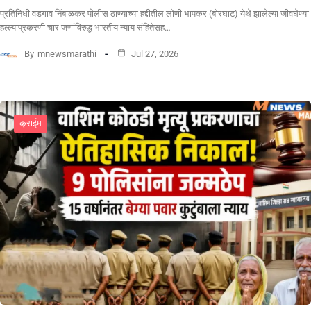
प्रतिनिधी वडगाव निंबाळकर पोलीस ठाण्याच्या हद्दीतील लोणी भापकर (बोरघाट) येथे झालेल्या जीवघेण्या
हल्ल्याप्रकरणी चार जणांविरुद्ध भारतीय न्याय संहितेसह…
By
mnewsmarathi
Jul 27, 2026
क्राईम