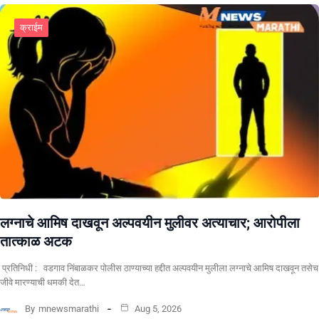
क्राईम
लग्नाचे आमिष दाखवून अल्पवयीन मुलीवर अत्याचार; आरोपीला
तात्काळ अटक
प्रतिनिधी : वडगाव निंबाळकर पोलीस ठाण्याच्या हद्दीत अल्पवयीन मुलीला लग्नाचे आमिष दाखवून तसेच
जीवे मारण्याची धमकी देत…
By
mnewsmarathi
Aug 5, 2026