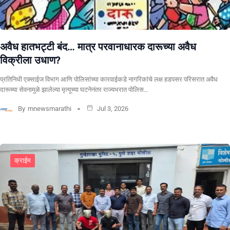
अवैध हातभट्टी बंद… मात्र परवानाधारक दारूच्या अवैध
विक्रीला उधाण?
प्रतिनिधी एक्साईज विभाग आणि पोलिसांच्या कारवाईकडे नागरिकांचे लक्ष हडपसर परिसरात अवैध
दारूच्या सेवनामुळे झालेल्या मृत्यूच्या घटनेनंतर राज्यभरात पोलिस…
By
mnewsmarathi
Jul 3, 2026
क्राईम