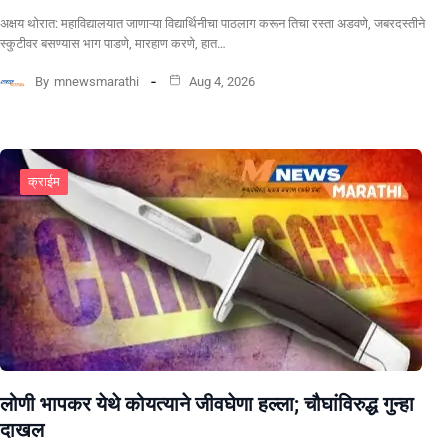
अक्षय थोरात: महाविद्यालयात जाणाऱ्या विद्यार्थिनीचा पाठलाग करून तिचा रस्ता अडवणे, जबरदस्तीने
स्कुटीवर बसण्यास भाग पाडणे, मारहाण करणे, हात…
By
mnewsmarathi
Aug 4, 2026
क्राईम
लोणी भापकर येथे कोयत्याने जीवघेणा हल्ला; चौघांविरुद्ध गुन्हा
दाखल