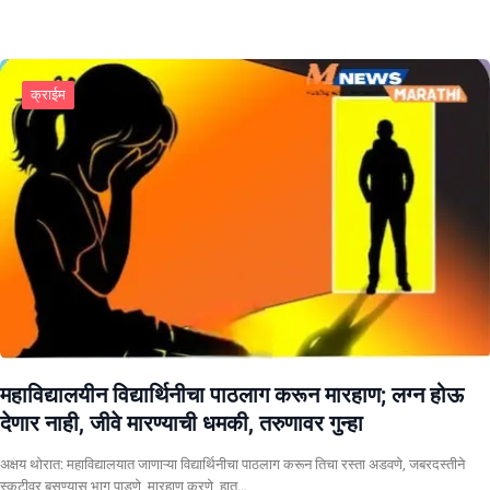
क्राईम
महाविद्यालयीन विद्यार्थिनीचा पाठलाग करून मारहाण; लग्न होऊ
देणार नाही, जीवे मारण्याची धमकी, तरुणावर गुन्हा
अक्षय थोरात: महाविद्यालयात जाणाऱ्या विद्यार्थिनीचा पाठलाग करून तिचा रस्ता अडवणे, जबरदस्तीने
स्कुटीवर बसण्यास भाग पाडणे, मारहाण करणे, हात…