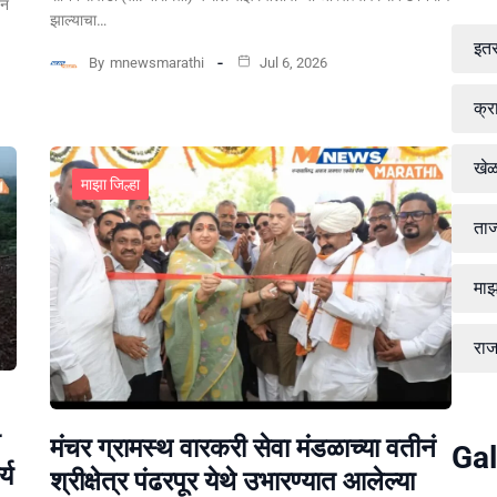
पन
झाल्याचा…
इत
By
mnewsmarathi
Jul 6, 2026
क्र
खे
माझा जिल्हा
ताज
माझ
रा
मंचर ग्रामस्थ वारकरी सेवा मंडळाच्या वतीनं
Gal
्य
श्रीक्षेत्र पंढरपूर येथे उभारण्यात आलेल्या