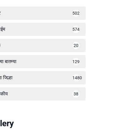
र
502
ाईम
574
ळ
20
्या बातम्या
129
ा जिल्हा
1480
जकीय
38
lery