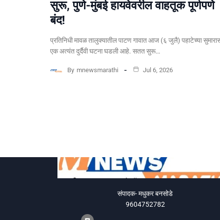
सुरू, पुणे-मुंबई हायवेवरील वाहतूक पूर्णपणे
बंद!
​प्रतिनिधी मावळ तालुक्यातील पाटण गावात आज (६ जुलै) पहाटेच्या सुमारा
एक अत्यंत दुर्दैवी घटना घडली आहे. सतत सुरू…
By
mnewsmarathi
Jul 6, 2026
संपादक- मधुकर बनसोडे
9604752782