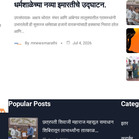
धर्मशाळेच्या नव्या इमारतीचे उद्घाटन.
उपसंपादक- अक्षय थोरात मंचर आणि आंबेगाव तालुक्यातील ग्रामस्थांनी
उभारलेली ही सुसज्ज धर्मशाळा हजारो वारकऱ्यांसाठी हक्काचा निवारा ठरेल
स
आणि…
By
mnewsmarathi
Jul 4, 2026
Popular Posts
Categ
छत्रपती शिवाजी महाराज महसूल समाधान
इतर
शिबिरातून लाभार्थ्यांना तात्काळ…
क्राईम