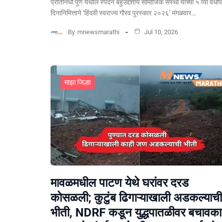
प्रतिनिधी पुणे येथील स्पंदन बहुउद्देशीय सामाजिक संस्था यांच्या ५ व्या वर्धा
दिनानिमित्ताने ‘हिंदवी स्वराज्य गौरव पुरस्कार २०२६’ मंगळवार…
By
mnewsmarathi
Jul 10, 2026
माझा जिल्हा
मावळमधील पाटण येथे घरांवर दरड
कोसळली; कुटुंब ढिगाऱ्याखाली अडकल्याची
भीती, NDRF कडून युद्धपातळीवर बचावकार