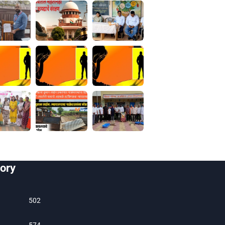
ory
502