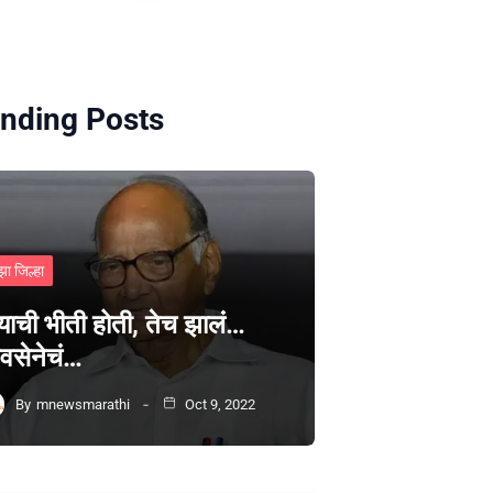
nding Posts
झा जिल्हा
्याची भीती होती, तेच झालं…
वसेनेचं…
By
mnewsmarathi
Oct 9, 2022