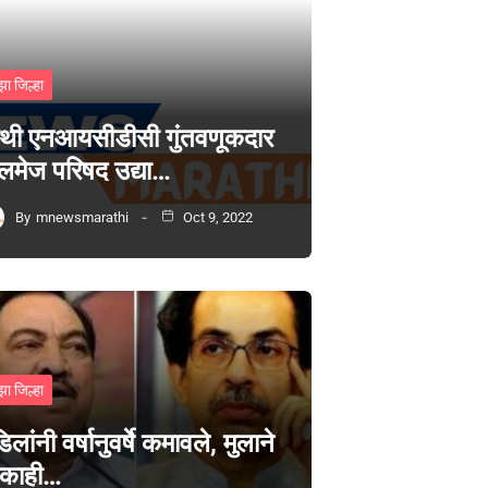
झा जिल्हा
थी एनआयसीडीसी गुंतवणूकदार
लमेज परिषद उद्या…
By
mnewsmarathi
Oct 9, 2022
झा जिल्हा
िलांनी वर्षानुवर्षे कमावले, मुलाने
 काही…