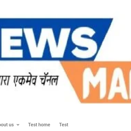
out us
Test home
Test