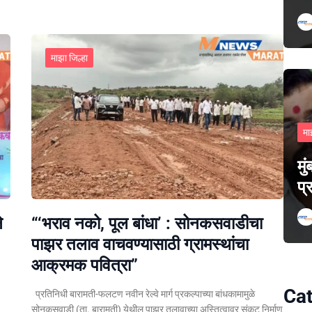
माझा जिल्हा
मा
मु
प्
े
“‘भराव नको, पूल बांधा’ : सोनकसवाडीचा
पाझर तलाव वाचवण्यासाठी ग्रामस्थांचा
आक्रमक पवित्रा”
Cat
प्रतिनिधी बारामती-फलटण नवीन रेल्वे मार्ग प्रकल्पाच्या बांधकामामुळे
सोनकसवाडी (ता. बारामती) येथील पाझर तलावाच्या अस्तित्वावर संकट निर्माण