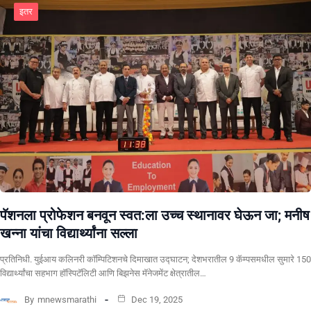
इतर
पॅशनला प्रोफेशन बनवून स्वत:ला उच्च स्थानावर घेऊन जा; मनीष
खन्ना यांचा विद्यार्थ्यांना सल्ला
प्रतिनिधी. युईआय कलिनरी कॉम्पिटिशनचे दिमाखात उद्घाटन; देशभरातील 9 कॅम्पसमधील सुमारे 150
विद्यार्थ्यांचा सहभाग हॉस्पिटॅलिटी आणि बिझनेस मॅनेजमेंट क्षेत्रातील…
By
mnewsmarathi
Dec 19, 2025