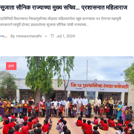
सुजाता सौनिक राज्याच्या मुख्य सचिव… प्रशासनात महिलाराज
प्रतिनिधी विधानसभा निवडणुकीच्या तोंडावर महिलावर्गाला खूश करण्यावर भर देणाऱ्या महायुती
सरकारने यापूर्वी दोनदा डावललेल्या सुजाता सौनिक यांची राज्याच्या…
By
mnewsmarathi
Jul 1, 2024
इतर