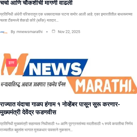
चर्चा आणि चौकशीची मागणी वाढली
प्रतिनिधी अंधेरी परिसरातून एक धक्कादायक घटना समोर आली आहे. एका इमारतीतील बाथरूमच्या
फ्लश टॅंकमध्ये शेकडो कोरे (ब्लँक) मतदार…
By
mnewsmarathi
Nov 22, 2025
इतर
राज्यात यंदाचा गाळप हंगाम १ नोव्हेंबर पासून सुरू करणार-
मुख्यमंत्री देवेंद्र फडणवीस
प्रतिनिधी मुख्यमंत्री सहाय्यता निधीसाठी १० आणि पूरग्रस्तांच्या मदतीसाठी ५ रुपये कपातीचा निर्णय
राज्यातील बहुतांश भागात मुसळधार पावसाने नुकसान…