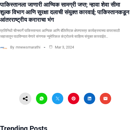
पाकिस्तानला जाणारी आण्विक सामग्री जप्त; न्हावा शेवा सीमा
शुल्क विभाग आणि सुरक्षा दलाची संयुक्त कारवाई; पाकिस्तानकडून
आंतरराष्ट्रीय कराराचा भंग
प्रतिनिधी चीनमार्गे पाकिस्तानला आण्विक आणि बॅलिस्टिक क्षेपणास्त्र कार्यक्रमाच्या वापरासाठी
जहाजातून पाठविण्यात येणारे संगणक न्युमेरिकल कंट्रोलचे साहित्य संयुक्त कारवाईत…
By
mnewsmarathi
Mar 3, 2024
Trending Posts