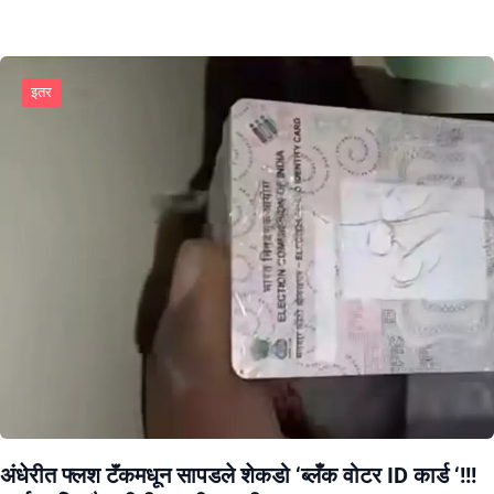
इतर
अंधेरीत फ्लश टॅंकमधून सापडले शेकडो ‘ब्लँक वोटर ID कार्ड ‘!!!