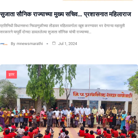
सुजाता सौनिक राज्याच्या मुख्य सचिव… प्रशासनात महिलाराज
प्रतिनिधी विधानसभा निवडणुकीच्या तोंडावर महिलावर्गाला खूश करण्यावर भर देणाऱ्या महायुती
सरकारने यापूर्वी दोनदा डावललेल्या सुजाता सौनिक यांची राज्याच्या…
By
mnewsmarathi
Jul 1, 2024
इतर