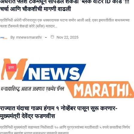
अंधेरीत फ्लश टॅंकमधून सापडले शेकडो ‘ब्लँक वोटर ID कार्ड ‘!!!
चर्चा आणि चौकशीची मागणी वाढली
प्रतिनिधी अंधेरी परिसरातून एक धक्कादायक घटना समोर आली आहे. एका इमारतीतील बाथरूमच्या
फ्लश टॅंकमध्ये शेकडो कोरे (ब्लँक) मतदार…
By
mnewsmarathi
Nov 22, 2025
इतर
राज्यात यंदाचा गाळप हंगाम १ नोव्हेंबर पासून सुरू करणार-
मुख्यमंत्री देवेंद्र फडणवीस
प्रतिनिधी मुख्यमंत्री सहाय्यता निधीसाठी १० आणि पूरग्रस्तांच्या मदतीसाठी ५ रुपये कपातीचा निर्णय
राज्यातील बहुतांश भागात मुसळधार पावसाने नुकसान…