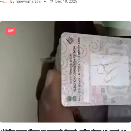
By
mnewsmarathi
Dec 19, 2025
इतर