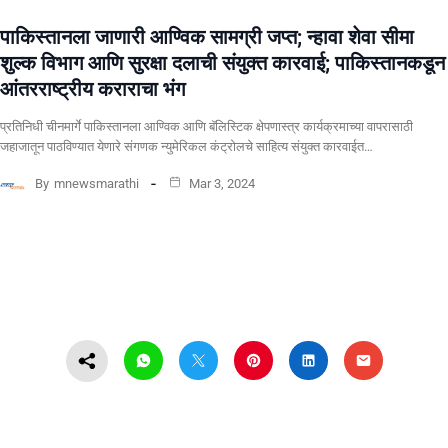
पाकिस्तानला जाणारी आण्विक सामग्री जप्त; न्हावा शेवा सीमा
शुल्क विभाग आणि सुरक्षा दलाची संयुक्त कारवाई; पाकिस्तानकडून
आंतरराष्ट्रीय कराराचा भंग
प्रतिनिधी चीनमार्गे पाकिस्तानला आण्विक आणि बॅलिस्टिक क्षेपणास्त्र कार्यक्रमाच्या वापरासाठी
जहाजातून पाठविण्यात येणारे संगणक न्युमेरिकल कंट्रोलचे साहित्य संयुक्त कारवाईत…
By
mnewsmarathi
Mar 3, 2024