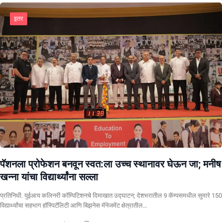
इतर
पॅशनला प्रोफेशन बनवून स्वत:ला उच्च स्थानावर घेऊन जा; मनीष
खन्ना यांचा विद्यार्थ्यांना सल्ला
प्रतिनिधी. युईआय कलिनरी कॉम्पिटिशनचे दिमाखात उद्घाटन; देशभरातील 9 कॅम्पसमधील सुमारे 150
विद्यार्थ्यांचा सहभाग हॉस्पिटॅलिटी आणि बिझनेस मॅनेजमेंट क्षेत्रातील…