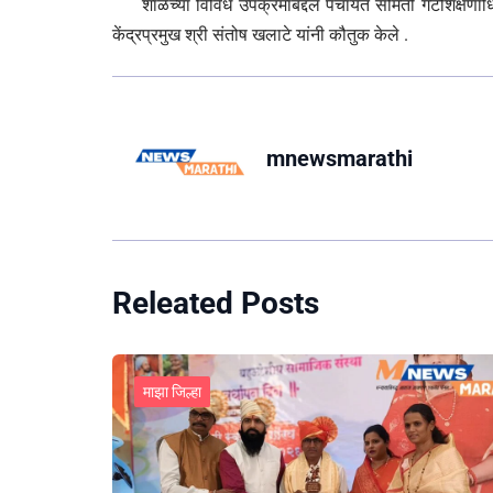
शाळेच्या विविध उपक्रमाबद्दल पंचायत समिती गटशिक्षणाधि
केंद्रप्रमुख श्री संतोष खलाटे यांनी कौतुक केले .
mnewsmarathi
Releated Posts
माझा जिल्हा