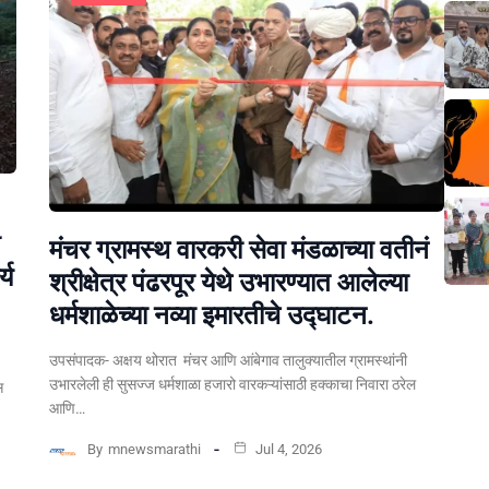
मंचर ग्रामस्थ वारकरी सेवा मंडळाच्या वतीनं
्य
श्रीक्षेत्र पंढरपूर येथे उभारण्यात आलेल्या
धर्मशाळेच्या नव्या इमारतीचे उद्घाटन.
उपसंपादक- अक्षय थोरात मंचर आणि आंबेगाव तालुक्यातील ग्रामस्थांनी
उभारलेली ही सुसज्ज धर्मशाळा हजारो वारकऱ्यांसाठी हक्काचा निवारा ठरेल
स
आणि…
By
mnewsmarathi
Jul 4, 2026