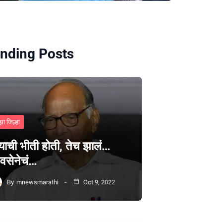
nding Posts
झा जिल्हा
्याची भीती होती, तेच झालं…
वसेनेचं…
By
mnewsmarathi
Oct 9, 2022