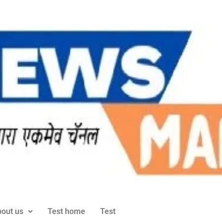
out us
Test home
Test