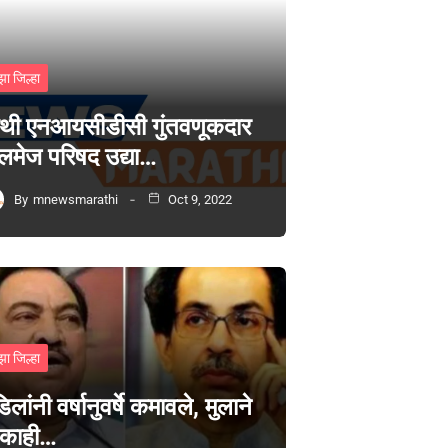
झा जिल्हा
थी एनआयसीडीसी गुंतवणूकदार
लमेज परिषद उद्या…
By
mnewsmarathi
Oct 9, 2022
झा जिल्हा
िलांनी वर्षानुवर्षे कमावले, मुलाने
 काही…