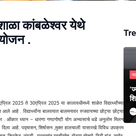
ाळा कांबळेश्वर येथे
Tre
आयोजन .
मा
‘ज
शि
्रिल 2025 ते 30एप्रिल 2025 या कालावधीमध्ये शाळेत विद्यार्थ्यांच्या
ले आहे . विद्यार्थ्यांना बालवयात बालमनावर रुजवायच्या छोट्या छोट्या
दर . ओंकार ध्यान – धारणा गप्पागोष्टी योग अभ्यासाचे धडे अनुलोम मिलन
 दिला आहे. पद्मासन, शिर्षासन ,मुक्त हालचाली यासारखे विविध उपक्रम
ळ ,क्रिकेट, लंगडी , मल्लखांब रस्सीखेच, गोट्या खेळणे, विटी दांडू ,लगोर,