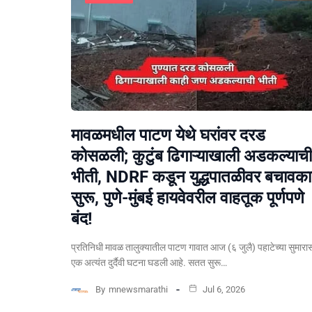
मावळमधील पाटण येथे घरांवर दरड
कोसळली; कुटुंब ढिगाऱ्याखाली अडकल्याची
भीती, NDRF कडून युद्धपातळीवर बचावकार
सुरू, पुणे-मुंबई हायवेवरील वाहतूक पूर्णपणे
बंद!
​प्रतिनिधी मावळ तालुक्यातील पाटण गावात आज (६ जुलै) पहाटेच्या सुमारा
एक अत्यंत दुर्दैवी घटना घडली आहे. सतत सुरू…
By
mnewsmarathi
Jul 6, 2026