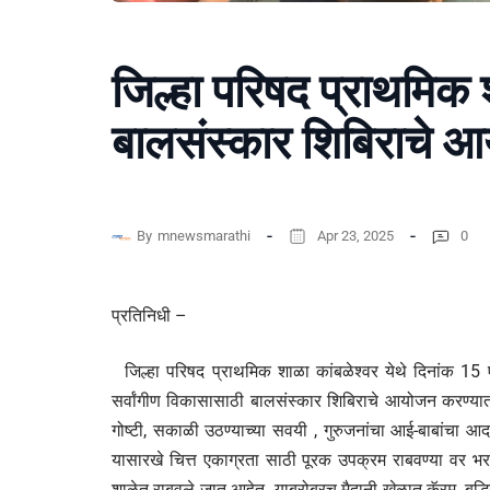
जिल्हा परिषद प्राथमिक श
बालसंस्कार शिबिराचे 
By
mnewsmarathi
Apr 23, 2025
0
प्रतिनिधी –
जिल्हा परिषद प्राथमिक शाळा कांबळेश्वर येथे दिनांक 15 एप
सर्वांगीण विकासासाठी बालसंस्कार शिबिराचे आयोजन करण्यात आ
गोष्टी, सकाळी उठण्याच्या सवयी , गुरुजनांचा आई-बाबांचा आ
यासारखे चित्त एकाग्रता साठी पूरक उपक्रम राबवण्या वर भर
शाळेत राबवले जात आहेत .याबरोबरच मैदानी खेळात कॅरम, बुद्धिब