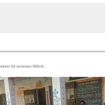
जिल्हा परिषद प्राथमिक शाळा कांबळेश्वर येथे बालसंस्कार शिबिराचे आयोजन .