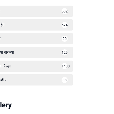
र
502
ाईम
574
ळ
20
्या बातम्या
129
ा जिल्हा
1480
जकीय
38
lery