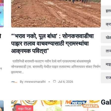
इत
क्र
े
“‘भराव नको, पूल बांधा’ : सोनकसवाडीचा
खे
पाझर तलाव वाचवण्यासाठी ग्रामस्थांचा
आक्रमक पवित्रा”
ताज
प्रतिनिधी बारामती-फलटण नवीन रेल्वे मार्ग प्रकल्पाच्या बांधकामामुळे
माझ
सोनकसवाडी (ता. बारामती) येथील पाझर तलावाच्या अस्तित्वावर संकट निर्माण
पन
झाल्याचा…
रा
By
mnewsmarathi
Jul 6, 2026
Gal
माझा जिल्हा