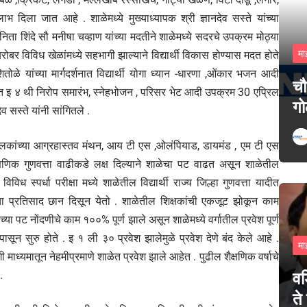
 लाभ दिला जात आहे . शाळेमध्ये मुख्याध्यापक श्री ज्ञानदेव सस्ते यांच्या
निता शिंदे सौ मनीषा चव्हाण यांच्या मदतीने शाळेमध्ये सदरचे उपक्रम मोठ्या
मा
बरोबर विविध खेळांमध्ये सहभागी झाल्याने विद्यार्थी विकास होण्यास मदत होते
े यांच्या मार्गदर्शनात विद्यार्थी योगा ध्यान -धारणा ,ओंकार भजन आदी
चौ
दिवसात इ ४ थी निरोप समारंभ, स्नेहभोजन , परिसर भेट आदी उपक्रम 30 एप्रिल
गो
व सस्ते यांनी सांगितले .
लकांच्या आग्रहास्तव मंथन, आय टी एस ,ओलंपियाड, डायमंड , एम टी एस
चा शैक्षणिक गुणवत्ता वाढीकडे लक्ष दिल्याने शाळेचा पट वाढत असून शाळेतील
 स्पर्धा परीक्षा मध्ये शाळेतील विद्यार्थी राज्य जिल्हा गुणवत्ता यादीत
ा प्रतिसाद छान दिसून येतो . शाळेतील शिक्षकांची एकजूट झोकून काम
 पट नोंदणीचे काम १००% पूर्ण झाले असून शाळेमध्ये वर्गातील प्रवेश पूर्ण
पासून सुरु होते . इ १ ली ३० प्रवेश झालेमुळे प्रवेश देणे बंद केले आहे .
मा
माध्यमातून नेहमीप्रमाणे शाळेत प्रवेश झाले आहेत . पुढील शैक्षणिक वर्षाचे
.
वड
ते