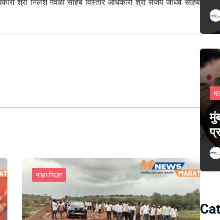
कारी श्री निलेश गवळी साहेब विस्तार अधिकारी श्री संजय जाधव साहेब
मा
मु
प्
माझा जिल्हा
Cat