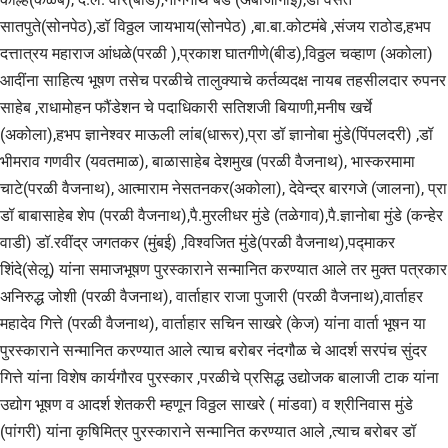
सातपुते(सोनपेठ),डॉ विठ्ठल जायभाय(सोनपेठ) ,बा.बा.कोटमंबे ,संजय राठोड,हभप
दत्तात्रय महाराज आंधळे(परळी ),प्रकाश घातगीणे(बीड),विठ्ठल चव्हाण (अकोला)
आदींना साहित्य भूषण तसेच परळीचे तालुक्याचे कर्तव्यदक्ष नायब तहसीलदार रुपनर
साहेब ,राधामोहन फौंडेशन चे पदाधिकारी सतिशजी बियाणी,मनीष खर्चे
(अकोला),हभप ज्ञानेश्वर माऊली लांब(धारूर),प्रा डॉ ज्ञानोबा मुंडे(पिंपलदरी) ,डॉ
भीमराव गणवीर (यवतमाळ), बाळासाहेब देशमुख (परळी वैजनाथ), भास्करमामा
चाटे(परळी वैजनाथ), आत्माराम नेसतनकर(अकोला), देवेन्द्र बारगजे (जालना), प्रा
डॉ बाबासाहेब शेप (परळी वैजनाथ),पै.मुरलीधर मुंडे (तळेगाव),पै.ज्ञानोबा मुंडे (कन्हेर
वाडी) डॉ.रवींद्र जगतकर (मुंबई) ,विश्वजित मुंडे(परळी वैजनाथ),पद्माकर
शिंदे(सेलू) यांना समाजभूषण पुरस्काराने सन्मानित करण्यात आले तर मुक्त पत्रकार
अनिरुद्ध जोशी (परळी वैजनाथ), वार्ताहार राजा पुजारी (परळी वैजनाथ),वार्ताहर
महादेव गित्ते (परळी वैजनाथ), वार्ताहार सचिन साखरे (केज) यांना वार्ता भूषन या
पुरस्काराने सन्मानित करण्यात आले त्याच बरोबर नंदगौळ चे आदर्श सरपंच सुंदर
गित्ते यांना विशेष कार्यगौरव पुरस्कार ,परळीचे प्रसिद्ध उद्योजक बालाजी टाक यांना
उद्योग भूषण व आदर्श शेतकरी म्हणून विठ्ठल साखरे ( मांडवा) व श्रीनिवास मुंडे
(पांगरी) यांना कृषिमित्र पुरस्काराने सन्मानित करण्यात आले ,त्याच बरोबर डॉ