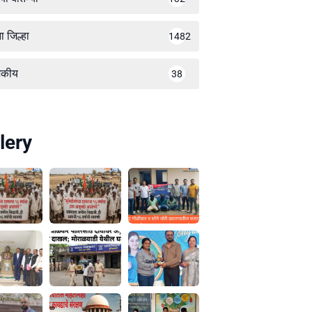
ा जिल्हा
1482
जकीय
38
lery