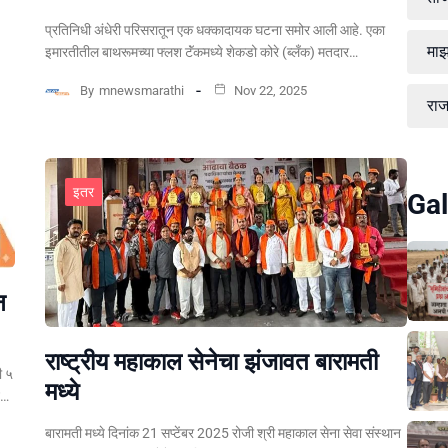
प्रतिनिधी अंधेरी परिसरातून एक धक्कादायक घटना समोर आली आहे. एका
माझ
इमारतीतील बाथरूमच्या फ्लश टॅंकमध्ये शेकडो कोरे (ब्लँक) मतदार…
By
mnewsmarathi
Nov 22, 2025
रा
इतर
Gal
न
राष्ट्रीय महाकाल सेनेचा झंजावत बारामती
ी ५
मध्ये
न…
बारामती मध्ये दिनांक 21 सप्टेंबर 2025 रोजी श्री महाकाल सेना सेवा संस्थान