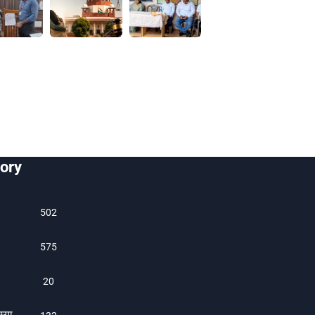
ory
502
575
20
म्या