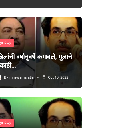
झा जिल्हा
िलांनी वर्षानुवर्षे कमावले, मुलाने
 काही…
By
mnewsmarathi
Oct 10, 2022
झा जिल्हा