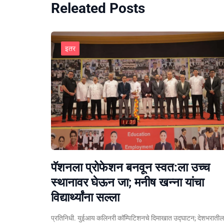
Releated Posts
इतर
पॅशनला प्रोफेशन बनवून स्वत:ला उच्च
स्थानावर घेऊन जा; मनीष खन्ना यांचा
विद्यार्थ्यांना सल्ला
प्रतिनिधी. युईआय कलिनरी कॉम्पिटिशनचे दिमाखात उद्घाटन; देशभराती