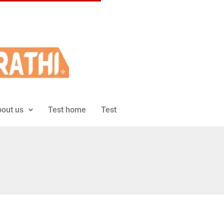
out us
Test home
Test