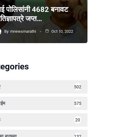
ंबई पोलिसांनी 4682 बनावट
रतिज्ञापत्रे जप्त…
By
mnewsmarathi
Oct 10, 2022
egories
र
502
ाईम
575
ळ
20
्या बातम्या
132