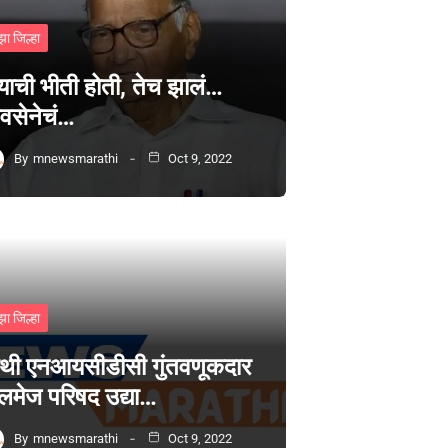
झा जिल्हा
्याची भीती होती, तेच झालं…
वसेनेचं…
By
mnewsmarathi
Oct 9, 2022
झा जिल्हा
थी एनआयसीडीसी गुंतवणूकदार
लमेज परिषद उद्या…
By
mnewsmarathi
Oct 9, 2022