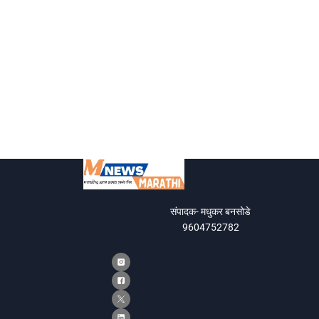
संपादक- मधुकर बनसोडे
9604752782