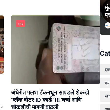
मु
प्
इतर
Cat
इत
क्र
अंधेरीत फ्लश टॅंकमधून सापडले शेकडो
खे
‘ब्लँक वोटर ID कार्ड ‘!!! चर्चा आणि
चौकशीची मागणी वाढली
ल 9
ताज