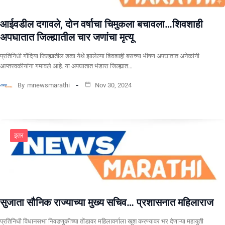
आईवडील दगावले, दोन वर्षाचा चिमुकला बचावला…शिवशाही
अपघातात जिल्ह्यातील चार जणांचा मृत्यू
प्रतिनिधी गोंदिया जिल्ह्यातील डव्वा येथे झालेल्या शिवशाही बसच्या भीषण अपघातात अनेकांनी
आप्तस्वकीयांना गमावले आहे. या अपघातात भंडारा जिल्ह्यात…
By
mnewsmarathi
Nov 30, 2024
इतर
सुजाता सौनिक राज्याच्या मुख्य सचिव… प्रशासनात महिलाराज
प्रतिनिधी विधानसभा निवडणुकीच्या तोंडावर महिलावर्गाला खूश करण्यावर भर देणाऱ्या महायुती