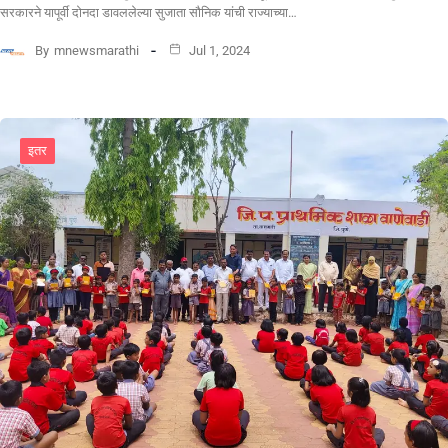
सरकारने यापूर्वी दोनदा डावललेल्या सुजाता सौनिक यांची राज्याच्या…
By
mnewsmarathi
Jul 1, 2024
इतर