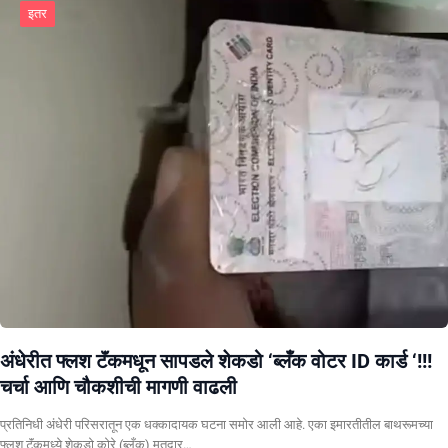
इतर
अंधेरीत फ्लश टॅंकमधून सापडले शेकडो ‘ब्लँक वोटर ID कार्ड ‘!!!
चर्चा आणि चौकशीची मागणी वाढली
प्रतिनिधी अंधेरी परिसरातून एक धक्कादायक घटना समोर आली आहे. एका इमारतीतील बाथरूमच्या
फ्लश टॅंकमध्ये शेकडो कोरे (ब्लँक) मतदार…