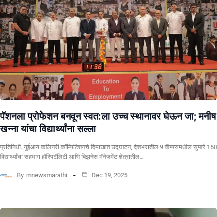
पॅशनला प्रोफेशन बनवून स्वत:ला उच्च स्थानावर घेऊन जा; मनीष
खन्ना यांचा विद्यार्थ्यांना सल्ला
प्रतिनिधी. युईआय कलिनरी कॉम्पिटिशनचे दिमाखात उद्घाटन; देशभरातील 9 कॅम्पसमधील सुमारे 150
विद्यार्थ्यांचा सहभाग हॉस्पिटॅलिटी आणि बिझनेस मॅनेजमेंट क्षेत्रातील…
By
mnewsmarathi
Dec 19, 2025