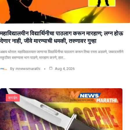
महाविद्यालयीन विद्यार्थिनीचा पाठलाग करून मारहाण; लग्न होऊ
देणार नाही, जीवे मारण्याची धमकी, तरुणावर गुन्हा
अक्षय थोरात: महाविद्यालयात जाणाऱ्या विद्यार्थिनीचा पाठलाग करून तिचा रस्ता अडवणे, जबरदस्तीने
स्कुटीवर बसण्यास भाग पाडणे, मारहाण करणे, हात…
By
mnewsmarathi
Aug 4, 2026
क्राईम