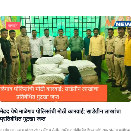
क्राईम
​मेढद येथे माळेगाव पोलिसांची मोठी कारवाई; साडेतीन लाखांचा
प्रतिबंधित गुटखा जप्त
सहसंपादक- अक्षय थोरात पुणे ग्रामीणचे पोलीस अधीक्षक संदीपसिंह गिल्ल आणि अपर पोलीस अधीक्षक