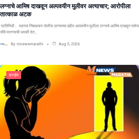
लग्नाचे आमिष दाखवून अल्पवयीन मुलीवर अत्याचार; आरोपीला
तात्काळ अटक
प्रतिनिधी : वडगाव निंबाळकर पोलीस ठाण्याच्या हद्दीत अल्पवयीन मुलीला लग्नाचे आमिष दाखवून तसेच
जीवे मारण्याची धमकी देत…
By
mnewsmarathi
Aug 5, 2026
क्राईम