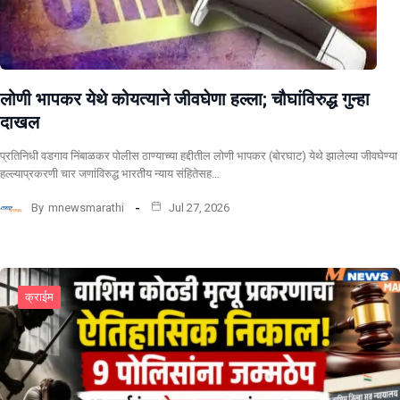
लोणी भापकर येथे कोयत्याने जीवघेणा हल्ला; चौघांविरुद्ध गुन्हा
दाखल
प्रतिनिधी वडगाव निंबाळकर पोलीस ठाण्याच्या हद्दीतील लोणी भापकर (बोरघाट) येथे झालेल्या जीवघेण्या
हल्ल्याप्रकरणी चार जणांविरुद्ध भारतीय न्याय संहितेसह…
By
mnewsmarathi
Jul 27, 2026
क्राईम