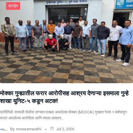
क्राईम
मोक्का गुन्ह्यातील फरार आरोपीसह आश्रय देणाऱ्या इसमाला गुन्हे
शाखा युनिट-५ कडून अटक!
प्रतिनिधी: वानवडी पोलीस ठाण्यात दाखल असलेल्या मोक्का (MCOCA) गुन्ह्यात गेल्या १ वर्षापासून
फरार असलेल्या आरोपीला आणि त्याला आश्रय…
By
mnewsmarathi
Jul 2, 2026