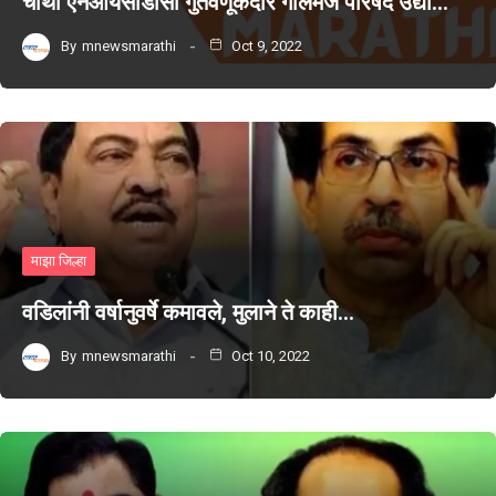
चौथी एनआयसीडीसी गुंतवणूकदार गोलमेज परिषद उद्या…
By
mnewsmarathi
Oct 9, 2022
माझा जिल्हा
वडिलांनी वर्षानुवर्षे कमावले, मुलाने ते काही…
By
mnewsmarathi
Oct 10, 2022