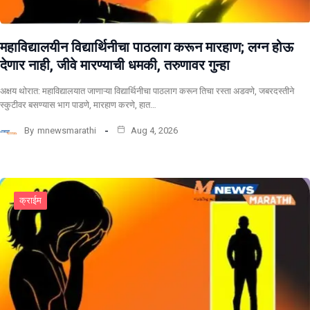
महाविद्यालयीन विद्यार्थिनीचा पाठलाग करून मारहाण; लग्न होऊ
देणार नाही, जीवे मारण्याची धमकी, तरुणावर गुन्हा
अक्षय थोरात: महाविद्यालयात जाणाऱ्या विद्यार्थिनीचा पाठलाग करून तिचा रस्ता अडवणे, जबरदस्तीने
स्कुटीवर बसण्यास भाग पाडणे, मारहाण करणे, हात…
By
mnewsmarathi
Aug 4, 2026
क्राईम