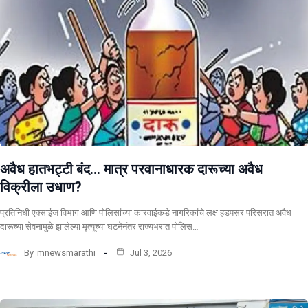
अवैध हातभट्टी बंद… मात्र परवानाधारक दारूच्या अवैध
विक्रीला उधाण?
प्रतिनिधी एक्साईज विभाग आणि पोलिसांच्या कारवाईकडे नागरिकांचे लक्ष हडपसर परिसरात अवैध
दारूच्या सेवनामुळे झालेल्या मृत्यूच्या घटनेनंतर राज्यभरात पोलिस…
By
mnewsmarathi
Jul 3, 2026