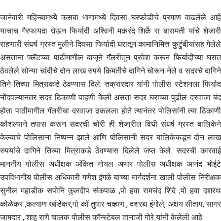
जानेवारी महिन्यामध्ये कसबा भागामध्ये दिवसा घरफोडीचे प्रमाण वाढलेले आहे
याचाच गैरफायदा घेऊन फिर्यादी अश्विनी मकरंद शिर्के रा बारामती यांचे शेजारी
राहणारी संघर्ष ग्रस्त मुलीने दिवसा फिर्यादी घरातून कामानिमित्त कुटुंबीयांसह गेलेले
असताना फ्लॅटच्या पाठीमागील बाजूने गॅलरीतून प्रवेश करून फिर्यादीच्या घरात
ठेवलेले सोन्या चांदीचे दोन लाख रुपये किमतीचे दागिने चोरून नेले व सदरचे दागिने
तिने तिच्या मित्राकडे ठेवण्यास दिले. तक्रारदार यांनी पोलीस स्टेशनला फिर्याद
नोंदवल्यानंतर सदर ठिकाणी पाहणी केली असता सदर घराच्या पुढील दरवाजा बंद
होता पाठीमागील गॅलरीचा दरवाजा ढकलला होते त्यानंतर पोलिसांनी त्या ठिकाणी
कौशल्याने तपास करून सदरची चोरी ही शेजारील विधी संघर्ष ग्रस्त बालिकेने
केल्याचे पोलिसांना निष्पन्न झाले आणि पोलिसांनी सदर बालिकेकडून दोन लाख
रुपयांचे दागिने तिच्या मित्राकडे ठेवण्यास दिलेले जप्त केले. सदरची कारवाई
माननीय पोलीस अधीक्षक अंकित गोयल अप्पर पोलीस अधीक्षक आनंद भोईटे
उपविभागीय पोलीस अधिकारी गणेश इंगळे यांच्या मार्गदर्शना खाली पोलीस निरीक्षक
सुनील महाडीक सपोनि कुलदीप संकपाळ ,पो हवा रामचंद शिंदे ,पो हवा दशरथ
कोळेकर ,कल्याण खांडेकर,पो कॉ तुषार चव्हाण , दशरथ इंगोले, अक्षय सीताप, सागर
जामदार , शाहू राणे चालक पोलीस कॉन्स्टेबल तानाजी गोरे यांनी केलेली आहे