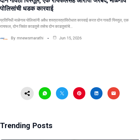
दोन गावठी पिस्तूल, एक रायफलसह आरोपी जेरबंद; माळेगाव
पोलिसांची धडक कारवाई
प्रतिनिधी माळेगाव पोलिसांनी अवैध शस्त्रास्त्रांविरोधात कारवाई करत दोन गावठी पिस्तूल, एक
रायफल, दोन जिवंत काडतुसे तसेच दोन काडतुसांचे…
By
mnewsmarathi
Jun 15, 2026
Trending Posts