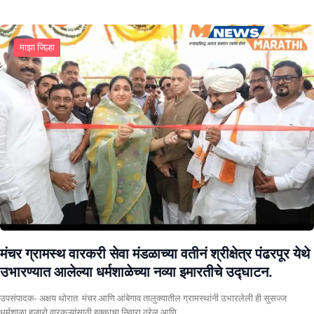
माझा जिल्हा
मंचर ग्रामस्थ वारकरी सेवा मंडळाच्या वतीनं श्रीक्षेत्र पंढरपूर येथे
उभारण्यात आलेल्या धर्मशाळेच्या नव्या इमारतीचे उद्घाटन.
उपसंपादक- अक्षय थोरात मंचर आणि आंबेगाव तालुक्यातील ग्रामस्थांनी उभारलेली ही सुसज्ज
धर्मशाळा हजारो वारकऱ्यांसाठी हक्काचा निवारा ठरेल आणि…