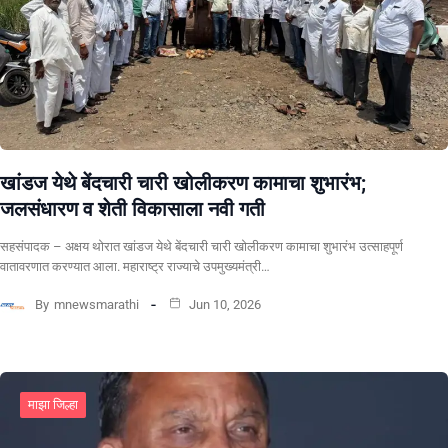
खांडज येथे बेंदचारी चारी खोलीकरण कामाचा शुभारंभ;
जलसंधारण व शेती विकासाला नवी गती
सहसंपादक – अक्षय थोरात खांडज येथे बेंदचारी चारी खोलीकरण कामाचा शुभारंभ उत्साहपूर्ण
वातावरणात करण्यात आला. महाराष्ट्र राज्याचे उपमुख्यमंत्री…
By
mnewsmarathi
Jun 10, 2026
माझा जिल्हा