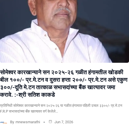
सोमेश्वर कारखान्याने सन २०२५-२६ गळीत हंगामतील खोडकी
बील १००/- प्र.मे.टन व दुसरा हप्ता २००/- प्र.मे.टन असे एकुण
३००/-दूति मे.टन तात्काळ सभासदांच्या बैंक खात्यावर जमा
करावे. :-श्री सतिश काकडे
प्रतिनिधी सोमेश्वर कारखान्याने सन २०२५-२६ या गळीत हंगामात पहिली उचल ३३००/- प्र.मे.टन
F.R.P सभासदांच्या बँक खात्यावर वर्ग केलेले…
By
mnewsmarathi
Jun 7, 2026