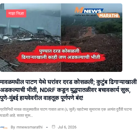
माझा जिल्हा
मावळमधील पाटण येथे घरांवर दरड कोसळली; कुटुंब ढिगाऱ्याखाली
अडकल्याची भीती, NDRF कडून युद्धपातळीवर बचावकार्य सुरू,
पुणे-मुंबई हायवेवरील वाहतूक पूर्णपणे बंद!
​प्रतिनिधी मावळ तालुक्यातील पाटण गावात आज (६ जुलै) पहाटेच्या सुमारास एक अत्यंत दुर्दैवी घटना
घडली आहे. सतत सुरू…
By
mnewsmarathi
Jul 6, 2026