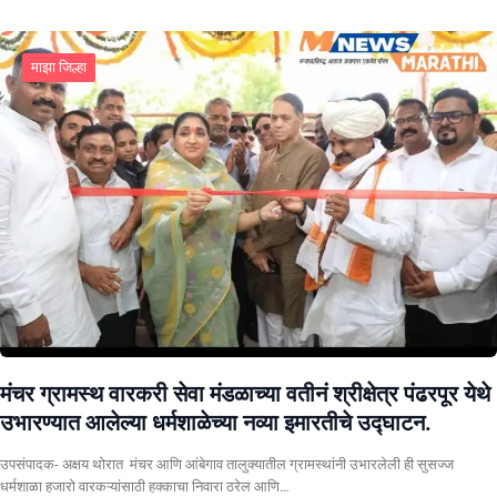
माझा जिल्हा
मंचर ग्रामस्थ वारकरी सेवा मंडळाच्या वतीनं श्रीक्षेत्र पंढरपूर येथे
उभारण्यात आलेल्या धर्मशाळेच्या नव्या इमारतीचे उद्घाटन.
उपसंपादक- अक्षय थोरात मंचर आणि आंबेगाव तालुक्यातील ग्रामस्थांनी उभारलेली ही सुसज्ज
धर्मशाळा हजारो वारकऱ्यांसाठी हक्काचा निवारा ठरेल आणि…