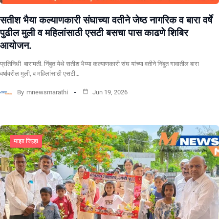
सतीश भैया कल्याणकारी संघाच्या वतीने जेष्ठ नागरिक व बारा वर्षे
पुढील मुली व महिलांसाठी एसटी बसचा पास काढणे शिबिर
आयोजन.
प्रतिनिधी बारामती. निंबुत येथे सतीश भैय्या कल्याणकारी संघ यांच्या वतीने निंबुत गावातील बारा
वर्षावरील मुली, व महिलांसाठी एसटी…
By
mnewsmarathi
Jun 19, 2026
माझा जिल्हा