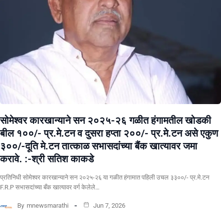
सोमेश्वर कारखान्याने सन २०२५-२६ गळीत हंगामतील खोडकी
बील १००/- प्र.मे.टन व दुसरा हप्ता २००/- प्र.मे.टन असे एकुण
३००/-दूति मे.टन तात्काळ सभासदांच्या बैंक खात्यावर जमा
करावे. :-श्री सतिश काकडे
प्रतिनिधी सोमेश्वर कारखान्याने सन २०२५-२६ या गळीत हंगामात पहिली उचल ३३००/- प्र.मे.टन
F.R.P सभासदांच्या बँक खात्यावर वर्ग केलेले…
By
mnewsmarathi
Jun 7, 2026