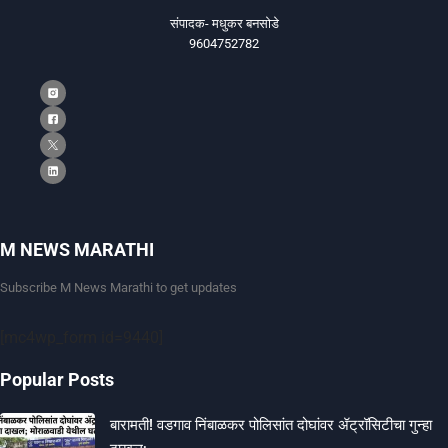
संपादक- मधुकर बनसोडे
9604752782
M NEWS MARATHI
Subscribe M News Marathi to get updates
[mc4wp_form id=9440]
Popular Posts
बारामती! वडगाव निंबाळकर पोलिसांत दोघांवर ॲट्रॉसिटीचा गुन्हा