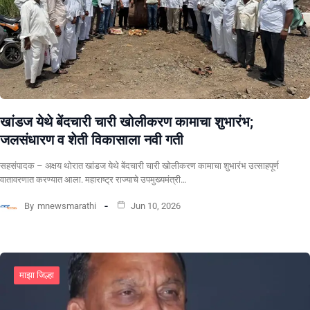
खांडज येथे बेंदचारी चारी खोलीकरण कामाचा शुभारंभ;
जलसंधारण व शेती विकासाला नवी गती
सहसंपादक – अक्षय थोरात खांडज येथे बेंदचारी चारी खोलीकरण कामाचा शुभारंभ उत्साहपूर्ण
वातावरणात करण्यात आला. महाराष्ट्र राज्याचे उपमुख्यमंत्री…
By
mnewsmarathi
Jun 10, 2026
माझा जिल्हा