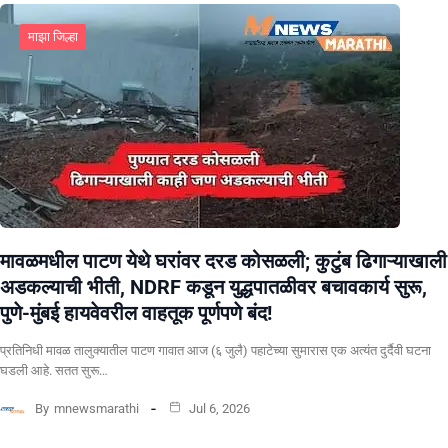
माझा जिल्हा
मावळमधील पाटण येथे घरांवर दरड कोसळली; कुटुंब ढिगाऱ्याखाली
अडकल्याची भीती, NDRF कडून युद्धपातळीवर बचावकार्य सुरू,
पुणे-मुंबई हायवेवरील वाहतूक पूर्णपणे बंद!
​प्रतिनिधी मावळ तालुक्यातील पाटण गावात आज (६ जुलै) पहाटेच्या सुमारास एक अत्यंत दुर्दैवी घटना
घडली आहे. सतत सुरू…
By
mnewsmarathi
Jul 6, 2026