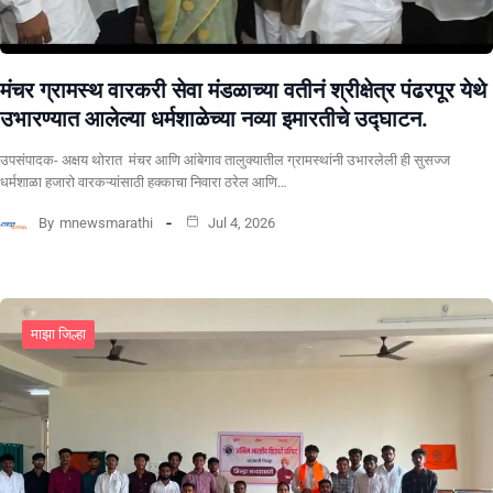
मंचर ग्रामस्थ वारकरी सेवा मंडळाच्या वतीनं श्रीक्षेत्र पंढरपूर येथे
उभारण्यात आलेल्या धर्मशाळेच्या नव्या इमारतीचे उद्घाटन.
उपसंपादक- अक्षय थोरात मंचर आणि आंबेगाव तालुक्यातील ग्रामस्थांनी उभारलेली ही सुसज्ज
धर्मशाळा हजारो वारकऱ्यांसाठी हक्काचा निवारा ठरेल आणि…
By
mnewsmarathi
Jul 4, 2026
माझा जिल्हा