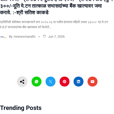
३००/-दूति मे.टन तात्काळ सभासदांच्या बैंक खात्यावर जमा
करावे. :-श्री सतिश काकडे
प्रतिनिधी सोमेश्वर कारखान्याने सन २०२५-२६ या गळीत हंगामात पहिली उचल ३३००/- प्र.मे.टन
F.R.P सभासदांच्या बँक खात्यावर वर्ग केलेले…
By
mnewsmarathi
Jun 7, 2026
Trending Posts