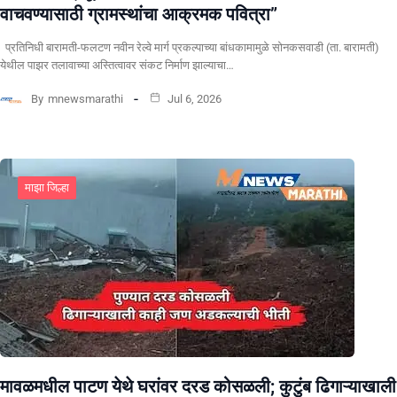
वाचवण्यासाठी ग्रामस्थांचा आक्रमक पवित्रा”
प्रतिनिधी बारामती-फलटण नवीन रेल्वे मार्ग प्रकल्पाच्या बांधकामामुळे सोनकसवाडी (ता. बारामती)
येथील पाझर तलावाच्या अस्तित्वावर संकट निर्माण झाल्याचा…
By
mnewsmarathi
Jul 6, 2026
माझा जिल्हा
मावळमधील पाटण येथे घरांवर दरड कोसळली; कुटुंब ढिगाऱ्याखाली