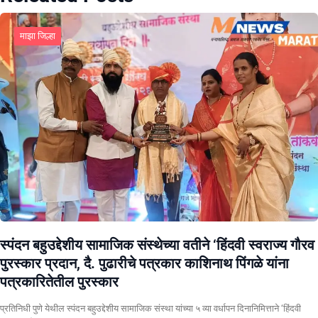
माझा जिल्हा
स्पंदन बहुउद्देशीय सामाजिक संस्थेच्या वतीने ‘हिंदवी स्वराज्य गौरव
पुरस्कार प्रदान, दै. पुढारीचे पत्रकार काशिनाथ पिंगळे यांना
पत्रकारितेतील पुरस्कार
प्रतिनिधी पुणे येथील स्पंदन बहुउद्देशीय सामाजिक संस्था यांच्या ५ व्या वर्धापन दिनानिमित्ताने ‘हिंदवी