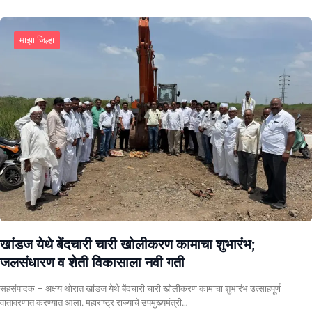
माझा जिल्हा
खांडज येथे बेंदचारी चारी खोलीकरण कामाचा शुभारंभ;
जलसंधारण व शेती विकासाला नवी गती
सहसंपादक – अक्षय थोरात खांडज येथे बेंदचारी चारी खोलीकरण कामाचा शुभारंभ उत्साहपूर्ण
वातावरणात करण्यात आला. महाराष्ट्र राज्याचे उपमुख्यमंत्री…