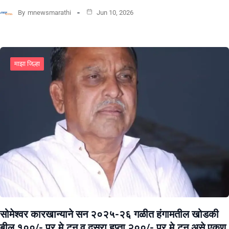
By
mnewsmarathi
Jun 10, 2026
माझा जिल्हा
सोमेश्वर कारखान्याने सन २०२५-२६ गळीत हंगामतील खोडकी
बील १००/- प्र.मे.टन व दुसरा हप्ता २००/- प्र.मे.टन असे एकुण