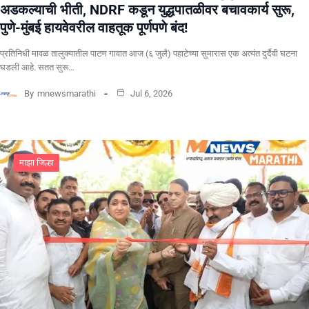
अडकल्याची भीती, NDRF कडून युद्धपातळीवर बचावकार्य सुरू,
पुणे-मुंबई हायवेवरील वाहतूक पूर्णपणे बंद!
​प्रतिनिधी मावळ तालुक्यातील पाटण गावात आज (६ जुलै) पहाटेच्या सुमारास एक अत्यंत दुर्दैवी घटना
घडली आहे. सतत सुरू…
By
mnewsmarathi
Jul 6, 2026
माझा जिल्हा