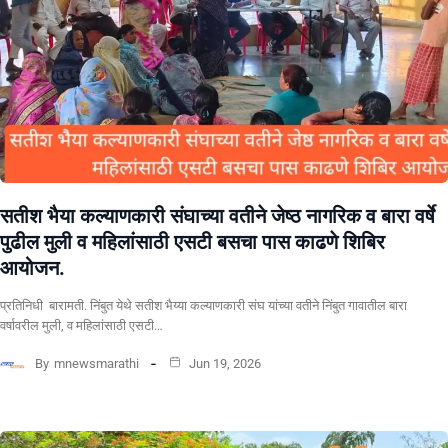
सतीश भैया कल्याणकारी संघाच्या वतीने जेष्ठ नागरिक व बारा वर्षे
पुढील मुली व महिलांसाठी एसटी बसचा पास काढणे शिबिर
आयोजन.
प्रतिनिधी बारामती. निंबुत येथे सतीश भैय्या कल्याणकारी संघ यांच्या वतीने निंबुत गावातील बारा
वर्षावरील मुली, व महिलांसाठी एसटी…
By
mnewsmarathi
Jun 19, 2026