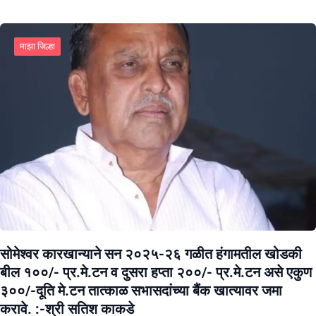
माझा जिल्हा
सोमेश्वर कारखान्याने सन २०२५-२६ गळीत हंगामतील खोडकी
बील १००/- प्र.मे.टन व दुसरा हप्ता २००/- प्र.मे.टन असे एकुण
३००/-दूति मे.टन तात्काळ सभासदांच्या बैंक खात्यावर जमा
करावे. :-श्री सतिश काकडे