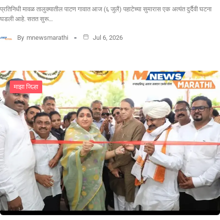
​प्रतिनिधी मावळ तालुक्यातील पाटण गावात आज (६ जुलै) पहाटेच्या सुमारास एक अत्यंत दुर्दैवी घटना
घडली आहे. सतत सुरू…
By
mnewsmarathi
Jul 6, 2026
माझा जिल्हा