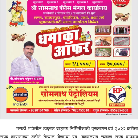
मराठी भाषेतील उत्कृष्ट वाड्मय निर्मितीसाठी प्रकाशन वर्ष २०२२ करीता
राज्य शासनाच्या वतीने देण्यात येणाऱ्या स्व. यशवंतराव चव्हाण राज्य वाड्मय