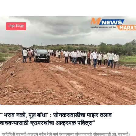
माझा जिल्हा
“‘भराव नको, पूल बांधा’ : सोनकसवाडीचा पाझर तलाव
वाचवण्यासाठी ग्रामस्थांचा आक्रमक पवित्रा”
प्रतिनिधी बारामती-फलटण नवीन रेल्वे मार्ग प्रकल्पाच्या बांधकामामुळे सोनकसवाडी (ता. बारामती)