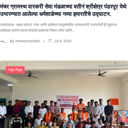
मंचर ग्रामस्थ वारकरी सेवा मंडळाच्या वतीनं श्रीक्षेत्र पंढरपूर येथे
उभारण्यात आलेल्या धर्मशाळेच्या नव्या इमारतीचे उद्घाटन.
उपसंपादक- अक्षय थोरात मंचर आणि आंबेगाव तालुक्यातील ग्रामस्थांनी उभारलेली ही सुसज्ज
धर्मशाळा हजारो वारकऱ्यांसाठी हक्काचा निवारा ठरेल आणि…
By
mnewsmarathi
Jul 4, 2026
माझा जिल्हा