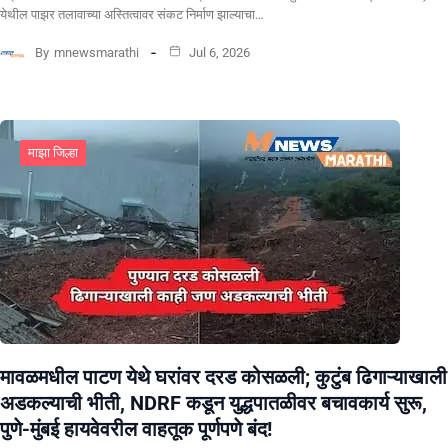
येथील पाझर तलावाच्या अस्तित्वावर संकट निर्माण झाल्याचा…
By
mnewsmarathi
Jul 6, 2026
माझा जिल्हा
मावळमधील पाटण येथे घरांवर दरड कोसळली; कुटुंब ढिगाऱ्याखाली
अडकल्याची भीती, NDRF कडून युद्धपातळीवर बचावकार्य सुरू,
पुणे-मुंबई हायवेवरील वाहतूक पूर्णपणे बंद!