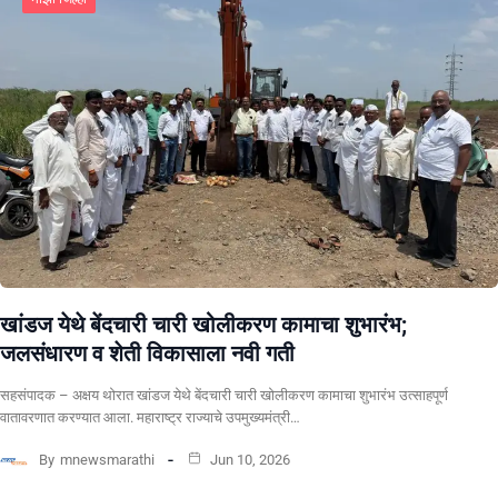
खांडज येथे बेंदचारी चारी खोलीकरण कामाचा शुभारंभ;
जलसंधारण व शेती विकासाला नवी गती
सहसंपादक – अक्षय थोरात खांडज येथे बेंदचारी चारी खोलीकरण कामाचा शुभारंभ उत्साहपूर्ण
वातावरणात करण्यात आला. महाराष्ट्र राज्याचे उपमुख्यमंत्री…
By
mnewsmarathi
Jun 10, 2026