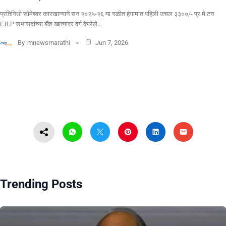
प्रतिनिधी सोमेश्वर कारखान्याने सन २०२५-२६ या गळीत हंगामात पहिली उचल ३३००/- प्र.मे.टन
F.R.P सभासदांच्या बँक खात्यावर वर्ग केलेले…
By
mnewsmarathi
Jun 7, 2026
Trending Posts