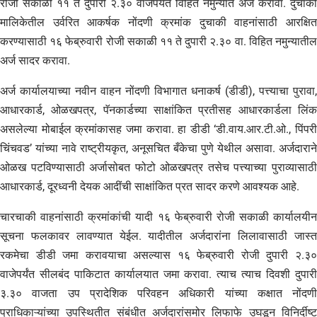
रोजी सकाळी ११ ते दुपारी २.३० वाजेपर्यंत विहित नमुन्यात अर्ज करावा. दुचाकी
मालिकेतील उर्वरित आकर्षक नोंदणी क्रमांक दुचाकी वाहनांसाठी आरक्षित
करण्यासाठी १६ फेब्रुवारी रोजी सकाळी ११ ते दुपारी २.३० वा. विहित नमुन्यातील
अर्ज सादर करावा.
अर्ज कार्यालयाच्या नवीन वाहन नोंदणी विभागात धनाकर्ष (डीडी), पत्त्याचा पुरावा,
आधारकार्ड, ओळखपत्र, पॅनकार्डच्या साक्षांकित प्रतीसह आधारकार्डला लिंक
असलेल्या मोबाईल क्रमांकासह जमा करावा. हा डीडी ‘डी.वाय.आर.टी.ओ., पिंपरी
चिंचवड’ यांच्या नावे राष्ट्रीयकृत, अनूसचित बँकेचा पुणे येथील असावा. अर्जदाराने
ओळख पटविण्यासाठी अर्जासोबत फोटो ओळखपत्र तसेच पत्त्याच्या पुराव्यासाठी
आधारकार्ड, दूरध्वनी देयक आदींची साक्षांकित प्रत सादर करणे आवश्यक आहे.
चारचाकी वाहनांसाठी क्रमांकांची यादी १६ फेब्रुवारी रोजी सकाळी कार्यालयीन
सूचना फलकावर लावण्यात येईल. यादीतील अर्जदारांना लिलावासाठी जास्त
रकमेचा डीडी जमा करावयाचा असल्यास १६ फेब्रुवारी रोजी दुपारी २.३०
वाजेपर्यंत सीलबंद पाकिटात कार्यालयात जमा करावा. त्याच त्याच दिवशी दुपारी
३.३० वाजता उप प्रादेशिक परिवहन अधिकारी यांच्या कक्षात नोंदणी
प्राधिकाऱ्यांच्या उपस्थितीत संबंधीत अर्जदारांसमोर लिफाफे उघडून विनिर्दीष्ट