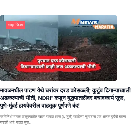
माझा जिल्हा
मावळमधील पाटण येथे घरांवर दरड कोसळली; कुटुंब ढिगाऱ्याखाली
अडकल्याची भीती, NDRF कडून युद्धपातळीवर बचावकार्य सुरू,
पुणे-मुंबई हायवेवरील वाहतूक पूर्णपणे बंद!
​प्रतिनिधी मावळ तालुक्यातील पाटण गावात आज (६ जुलै) पहाटेच्या सुमारास एक अत्यंत दुर्दैवी घटना
घडली आहे. सतत सुरू…