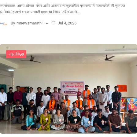
उपसंपादक- अक्षय थोरात मंचर आणि आंबेगाव तालुक्यातील ग्रामस्थांनी उभारलेली ही सुसज्ज
धर्मशाळा हजारो वारकऱ्यांसाठी हक्काचा निवारा ठरेल आणि…
By
mnewsmarathi
Jul 4, 2026
माझा जिल्हा