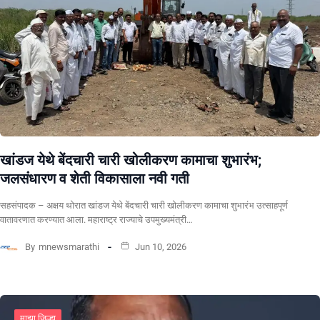
खांडज येथे बेंदचारी चारी खोलीकरण कामाचा शुभारंभ;
जलसंधारण व शेती विकासाला नवी गती
सहसंपादक – अक्षय थोरात खांडज येथे बेंदचारी चारी खोलीकरण कामाचा शुभारंभ उत्साहपूर्ण
वातावरणात करण्यात आला. महाराष्ट्र राज्याचे उपमुख्यमंत्री…
By
mnewsmarathi
Jun 10, 2026
माझा जिल्हा