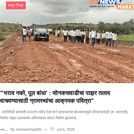
माझा जिल्हा
“‘भराव नको, पूल बांधा’ : सोनकसवाडीचा पाझर तलाव
वाचवण्यासाठी ग्रामस्थांचा आक्रमक पवित्रा”
प्रतिनिधी बारामती-फलटण नवीन रेल्वे मार्ग प्रकल्पाच्या बांधकामामुळे सोनकसवाडी (ता. बारामती)
येथील पाझर तलावाच्या अस्तित्वावर संकट निर्माण झाल्याचा…
By
mnewsmarathi
Jul 6, 2026