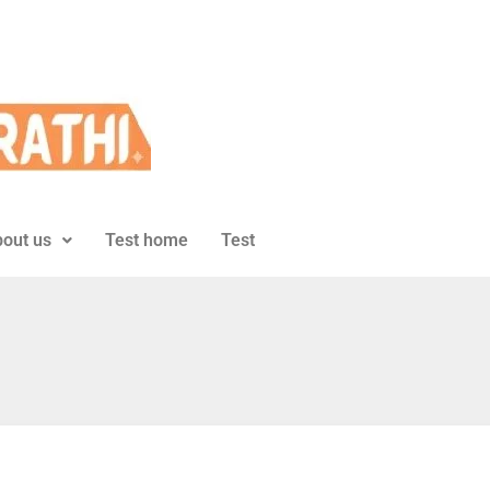
out us
Test home
Test