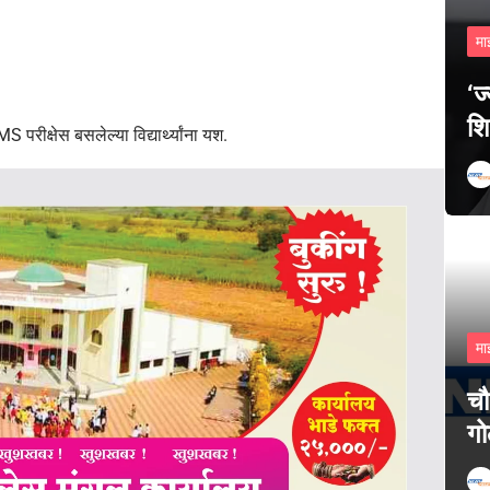
मा
‘ज
शि
परीक्षेस बसलेल्या विद्यार्थ्यांना यश.
मा
चौ
गो