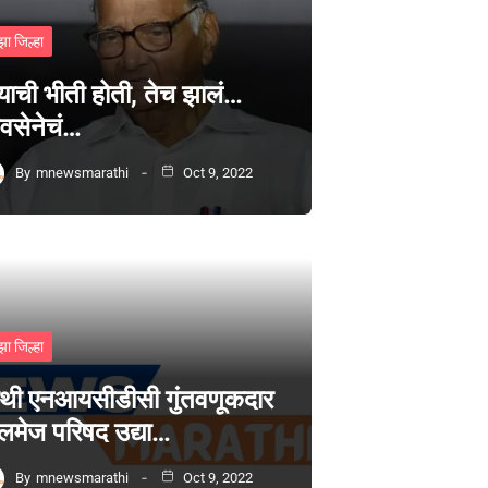
झा जिल्हा
्याची भीती होती, तेच झालं…
वसेनेचं…
By
mnewsmarathi
Oct 9, 2022
झा जिल्हा
थी एनआयसीडीसी गुंतवणूकदार
लमेज परिषद उद्या…
By
mnewsmarathi
Oct 9, 2022