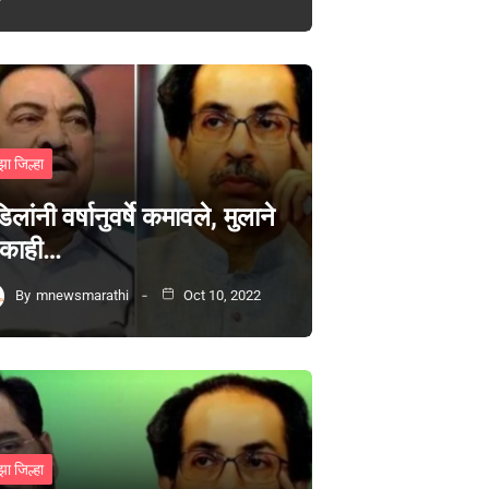
झा जिल्हा
िलांनी वर्षानुवर्षे कमावले, मुलाने
 काही…
By
mnewsmarathi
Oct 10, 2022
झा जिल्हा