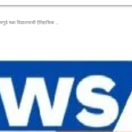
न्यू इंग्लिश स्कूल पिंपरे बुद्रुक धायगुडे मळा विद्यालयाची ऐतिहासिक गरुडझेप