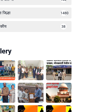
ा जिल्हा
1480
जकीय
38
lery