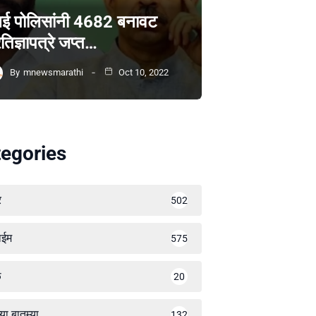
ंबई पोलिसांनी 4682 बनावट
रतिज्ञापत्रे जप्त…
By
mnewsmarathi
Oct 10, 2022
egories
र
502
ाईम
575
ळ
20
्या बातम्या
132