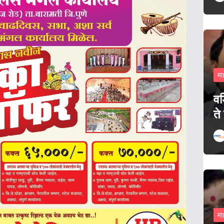
मा
वड
ते
मा