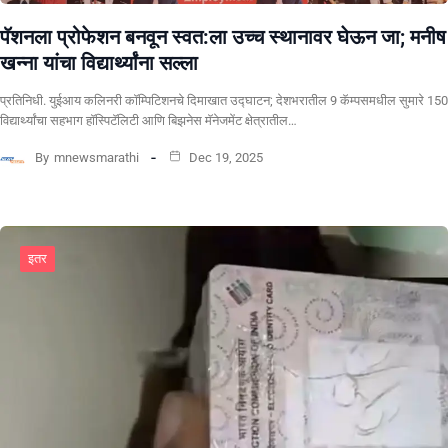
पॅशनला प्रोफेशन बनवून स्वत:ला उच्च स्थानावर घेऊन जा; मनीष
खन्ना यांचा विद्यार्थ्यांना सल्ला
प्रतिनिधी. युईआय कलिनरी कॉम्पिटिशनचे दिमाखात उद्घाटन; देशभरातील 9 कॅम्पसमधील सुमारे 150
विद्यार्थ्यांचा सहभाग हॉस्पिटॅलिटी आणि बिझनेस मॅनेजमेंट क्षेत्रातील…
By
mnewsmarathi
Dec 19, 2025
इतर