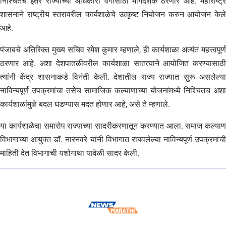
निश्चितच इतर राज्यांच्या अधिकारी वर्गासाठी मार्गदर्शक ठरणार आहे. महाराष्ट्र
शासनाने राष्ट्रीय स्तरावरील कार्यशाळेचे उत्कृष्ट नियोजन करुन आयोजन केले
आहे.
पंजाबचे अतिरिक्त मुख्य सचिव रमेश कुमार म्हणाले, ही कार्यशाळा अत्यंत महत्त्वपूर्ण
ठरणार आहे. अशा देशपातळीवरील कार्यशाळा सातत्याने आयोजित करण्यासाठी
त्यांनी केंद्र शासनाकडे विनंती केली. देशातील राज्य राज्यात सुरू असलेल्या
नाविन्यपूर्ण उपक्रमांचा तसेच सामाजिक कल्याणाच्या योजनांमध्ये निश्चितच अशा
कार्यशाळांमुळे बदल घडण्यास मदत होणार आहे, असे ते म्हणाले.
या कार्यशाळेचा समारोप राज्याच्या सादरीकरणातून करण्यात आला. समाज कल्याण
विभागाच्या आयुक्त डॉ. नारनवरे यांनी विभागात राबवलेल्या नाविन्यपूर्ण उपक्रमांची
माहिती देत विभागाची यशोगाथा यावेळी सादर केली.