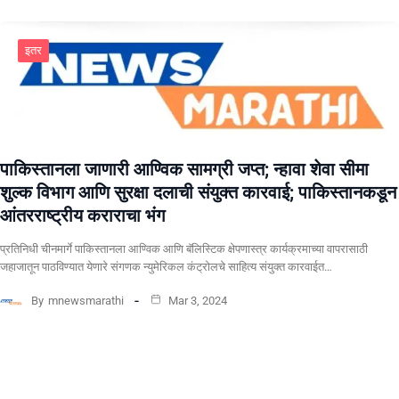
इतर
पाकिस्तानला जाणारी आण्विक सामग्री जप्त; न्हावा शेवा सीमा
शुल्क विभाग आणि सुरक्षा दलाची संयुक्त कारवाई; पाकिस्तानकडून
आंतरराष्ट्रीय कराराचा भंग
प्रतिनिधी चीनमार्गे पाकिस्तानला आण्विक आणि बॅलिस्टिक क्षेपणास्त्र कार्यक्रमाच्या वापरासाठी
जहाजातून पाठविण्यात येणारे संगणक न्युमेरिकल कंट्रोलचे साहित्य संयुक्त कारवाईत…
By
mnewsmarathi
Mar 3, 2024