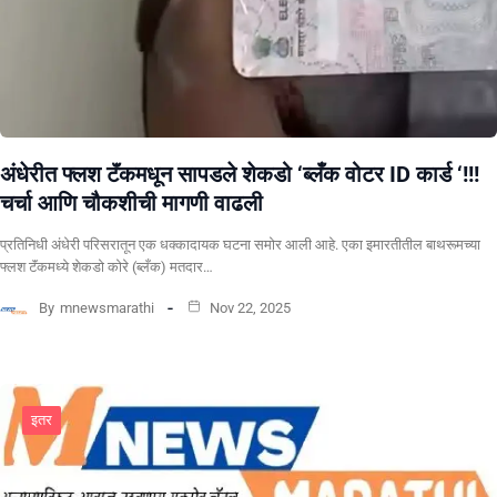
अंधेरीत फ्लश टॅंकमधून सापडले शेकडो ‘ब्लँक वोटर ID कार्ड ‘!!!
चर्चा आणि चौकशीची मागणी वाढली
प्रतिनिधी अंधेरी परिसरातून एक धक्कादायक घटना समोर आली आहे. एका इमारतीतील बाथरूमच्या
फ्लश टॅंकमध्ये शेकडो कोरे (ब्लँक) मतदार…
By
mnewsmarathi
Nov 22, 2025
इतर