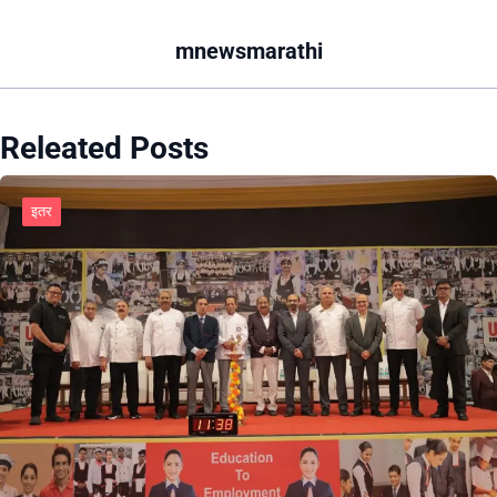
mnewsmarathi
Releated Posts
इतर