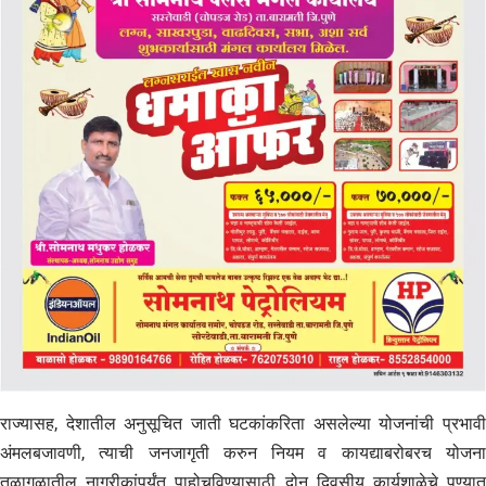
राज्यासह, देशातील अनुसूचित जाती घटकांकरिता असलेल्या योजनांची प्रभावी
अंमलबजावणी, त्याची जनजागृती करुन नियम व कायद्याबरोबरच योजना
तळागळातील नागरीकांपर्यंत पाहोचविण्यासाठी दोन दिवसीय कार्यशाळेचे पुण्यात