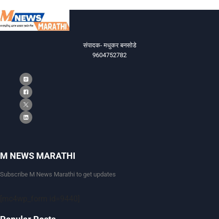
संपादक- मधुकर बनसोडे
9604752782
M NEWS MARATHI
Subscribe M News Marathi to get updates
[mc4wp_form id=9440]