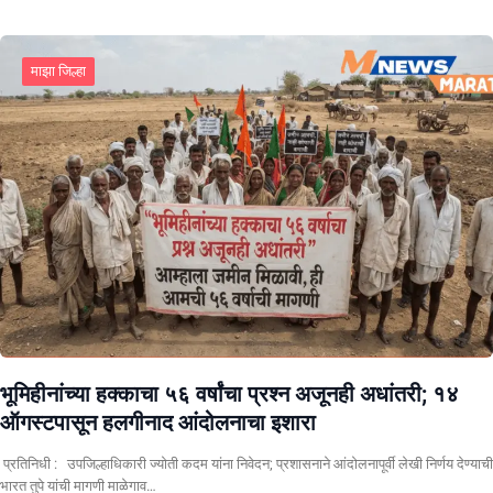
माझा जिल्हा
भूमिहीनांच्या हक्काचा ५६ वर्षांचा प्रश्न अजूनही अधांतरी; १४
ऑगस्टपासून हलगीनाद आंदोलनाचा इशारा
प्रतिनिधी : उपजिल्हाधिकारी ज्योती कदम यांना निवेदन; प्रशासनाने आंदोलनापूर्वी लेखी निर्णय देण्याची
भारत तुपे यांची मागणी माळेगाव…