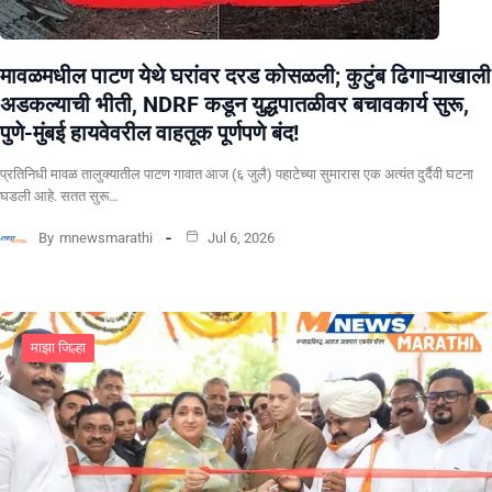
मावळमधील पाटण येथे घरांवर दरड कोसळली; कुटुंब ढिगाऱ्याखाली
अडकल्याची भीती, NDRF कडून युद्धपातळीवर बचावकार्य सुरू,
पुणे-मुंबई हायवेवरील वाहतूक पूर्णपणे बंद!
​प्रतिनिधी मावळ तालुक्यातील पाटण गावात आज (६ जुलै) पहाटेच्या सुमारास एक अत्यंत दुर्दैवी घटना
घडली आहे. सतत सुरू…
By
mnewsmarathi
Jul 6, 2026
माझा जिल्हा