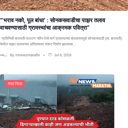
“‘भराव नको, पूल बांधा’ : सोनकसवाडीचा पाझर तलाव
वाचवण्यासाठी ग्रामस्थांचा आक्रमक पवित्रा”
प्रतिनिधी बारामती-फलटण नवीन रेल्वे मार्ग प्रकल्पाच्या बांधकामामुळे सोनकसवाडी (ता. बारामती)
येथील पाझर तलावाच्या अस्तित्वावर संकट निर्माण झाल्याचा…
By
mnewsmarathi
Jul 6, 2026
माझा जिल्हा