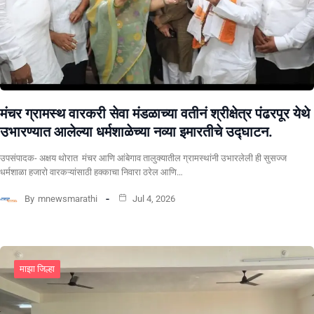
मंचर ग्रामस्थ वारकरी सेवा मंडळाच्या वतीनं श्रीक्षेत्र पंढरपूर येथे
उभारण्यात आलेल्या धर्मशाळेच्या नव्या इमारतीचे उद्घाटन.
उपसंपादक- अक्षय थोरात मंचर आणि आंबेगाव तालुक्यातील ग्रामस्थांनी उभारलेली ही सुसज्ज
धर्मशाळा हजारो वारकऱ्यांसाठी हक्काचा निवारा ठरेल आणि…
By
mnewsmarathi
Jul 4, 2026
माझा जिल्हा