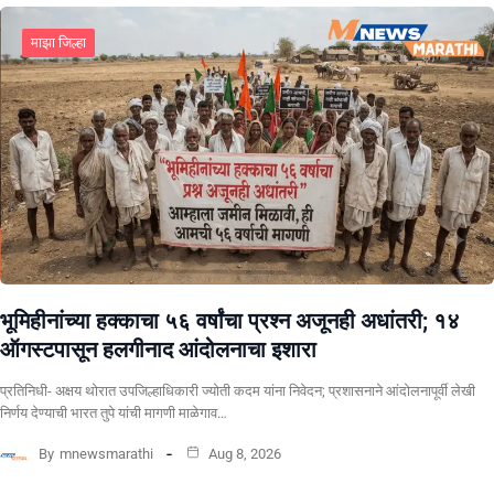
माझा जिल्हा
भूमिहीनांच्या हक्काचा ५६ वर्षांचा प्रश्न अजूनही अधांतरी; १४
ऑगस्टपासून हलगीनाद आंदोलनाचा इशारा
प्रतिनिधी- अक्षय थोरात उपजिल्हाधिकारी ज्योती कदम यांना निवेदन; प्रशासनाने आंदोलनापूर्वी लेखी
निर्णय देण्याची भारत तुपे यांची मागणी माळेगाव…
By
mnewsmarathi
Aug 8, 2026