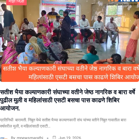
माझा जिल्हा
सतीश भैया कल्याणकारी संघाच्या वतीने जेष्ठ नागरिक व बारा वर्षे
पुढील मुली व महिलांसाठी एसटी बसचा पास काढणे शिबिर
आयोजन.
प्रतिनिधी बारामती. निंबुत येथे सतीश भैय्या कल्याणकारी संघ यांच्या वतीने निंबुत गावातील बारा
वर्षावरील मुली, व महिलांसाठी एसटी…
By
mnewsmarathi
Jun 19, 2026