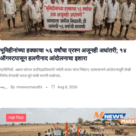
भूमिहीनांच्या हक्काचा ५६ वर्षांचा प्रश्न अजूनही अधांतरी; १४
ऑगस्टपासून हलगीनाद आंदोलनाचा इशारा
प्रतिनिधी- अक्षय थोरात उपजिल्हाधिकारी ज्योती कदम यांना निवेदन; प्रशासनाने आंदोलनापूर्वी लेखी
निर्णय देण्याची भारत तुपे यांची मागणी माळेगाव…
By
mnewsmarathi
Aug 8, 2026
माझा जिल्हा