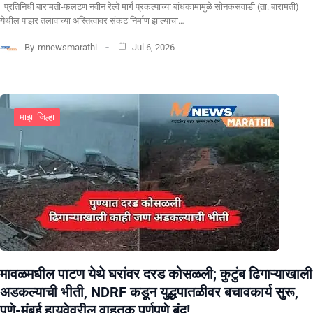
प्रतिनिधी बारामती-फलटण नवीन रेल्वे मार्ग प्रकल्पाच्या बांधकामामुळे सोनकसवाडी (ता. बारामती)
येथील पाझर तलावाच्या अस्तित्वावर संकट निर्माण झाल्याचा…
By
mnewsmarathi
Jul 6, 2026
माझा जिल्हा
मावळमधील पाटण येथे घरांवर दरड कोसळली; कुटुंब ढिगाऱ्याखाली
अडकल्याची भीती, NDRF कडून युद्धपातळीवर बचावकार्य सुरू,
पुणे-मुंबई हायवेवरील वाहतूक पूर्णपणे बंद!