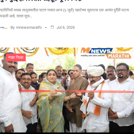
​प्रतिनिधी मावळ तालुक्यातील पाटण गावात आज (६ जुलै) पहाटेच्या सुमारास एक अत्यंत दुर्दैवी घटना
घडली आहे. सतत सुरू…
By
mnewsmarathi
Jul 6, 2026
माझा जिल्हा