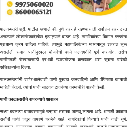
पालकमंत्री श्री. पाटील म्हणाले की, पुणे शहर हे राहण्यासाठी सर्वोत्तम शहर ठरत
असल्याने लोकसंख्यादेखील झपाट्याने वाढत आहे. नागरिकांच्या किमान गरजांना
प्राधान्य क्रम राहिला पाहिजे. त्यामुळे महापालिकेच्या माध्यमातून शहरात सुरू
असलेली समान पाणीपुरवठा योजनेची कामे जलदगतीने पूर्ण करावीत. तसेच
पाणीगळती रोखण्यासाठी प्रभावी उपाययोजना कराव्यात अशा सूचना यावेळी
अधिकाऱ्यांना दिल्या.
पालकमंत्र्यांनी बाणेर-बालेवाडी पाणी पुरवठा जलवाहिनी आणि पंपिंगच्या कामाची
माहिती घेतली. त्यांनी पाणी साठवण टाकीच्या कामाचीही पाहणी केली.
पाणी काटकसरीने वापरण्याचे आवाहन
सध्या बदलत्या वातावरणामुळे उन्हाचा तडाखा जाणवू लागला आहे. आगामी काळात
सर्वांनी पाणी जपून वापरणे गरजेचे आहे. नागरिकांनी पिण्याचे पाणी गाडी धुणे,
बांधकाम यांसारख्या तत्सम कामांसाठी वापरणे कटाक्षाने टाळावे.उन्हाळ्याच्या