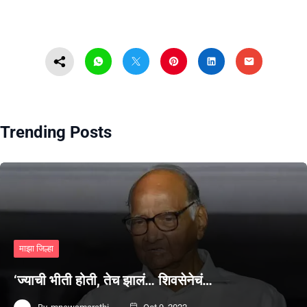
Trending Posts
माझा जिल्हा
‘ज्याची भीती होती, तेच झालं… शिवसेनेचं…