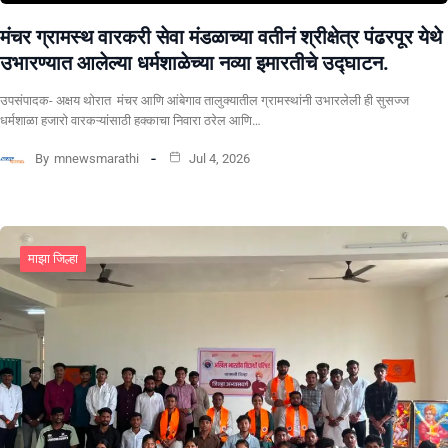
मंचर ग्रामस्थ वारकरी सेवा मंडळाच्या वतीनं श्रीक्षेत्र पंढरपूर येथे
उभारण्यात आलेल्या धर्मशाळेच्या नव्या इमारतीचे उद्घाटन.
उपसंपादक- अक्षय थोरात मंचर आणि आंबेगाव तालुक्यातील ग्रामस्थांनी उभारलेली ही सुसज्ज
धर्मशाळा हजारो वारकऱ्यांसाठी हक्काचा निवारा ठरेल आणि…
By
mnewsmarathi
Jul 4, 2026
माझा जिल्हा