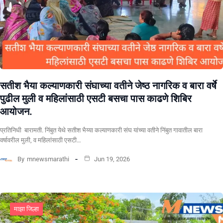
सतीश भैया कल्याणकारी संघाच्या वतीने जेष्ठ नागरिक व बारा वर्षे
पुढील मुली व महिलांसाठी एसटी बसचा पास काढणे शिबिर
आयोजन.
प्रतिनिधी बारामती. निंबुत येथे सतीश भैय्या कल्याणकारी संघ यांच्या वतीने निंबुत गावातील बारा
वर्षावरील मुली, व महिलांसाठी एसटी…
By
mnewsmarathi
Jun 19, 2026
माझा जिल्हा