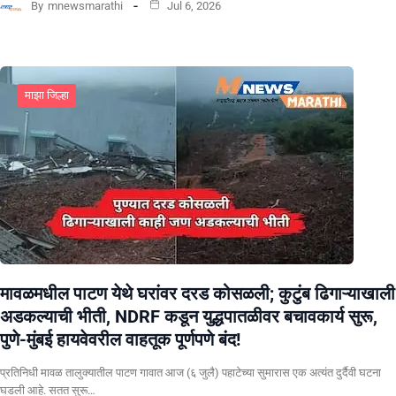
By
mnewsmarathi
Jul 6, 2026
माझा जिल्हा
मावळमधील पाटण येथे घरांवर दरड कोसळली; कुटुंब ढिगाऱ्याखाली
अडकल्याची भीती, NDRF कडून युद्धपातळीवर बचावकार्य सुरू,
पुणे-मुंबई हायवेवरील वाहतूक पूर्णपणे बंद!
​प्रतिनिधी मावळ तालुक्यातील पाटण गावात आज (६ जुलै) पहाटेच्या सुमारास एक अत्यंत दुर्दैवी घटना
घडली आहे. सतत सुरू…