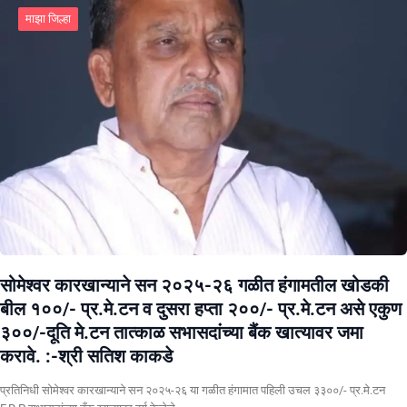
माझा जिल्हा
सोमेश्वर कारखान्याने सन २०२५-२६ गळीत हंगामतील खोडकी
बील १००/- प्र.मे.टन व दुसरा हप्ता २००/- प्र.मे.टन असे एकुण
३००/-दूति मे.टन तात्काळ सभासदांच्या बैंक खात्यावर जमा
करावे. :-श्री सतिश काकडे
प्रतिनिधी सोमेश्वर कारखान्याने सन २०२५-२६ या गळीत हंगामात पहिली उचल ३३००/- प्र.मे.टन