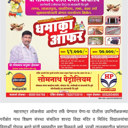
महाराष्ट्र लोकसेवा आयोगा तर्फे घेण्यात येणा-या पोलीस उपनिरीक्षकच्या
परीक्षेत नाथ शिक्षण संस्था संचलित शारदा विद्या मंदिर व मिलिंद विद्यालयांचा
विद्यार्थी गोपाळ बदने यांनी घवघावीत यश मिळवले आहे. परळी तालुक्यातील चांदापूर