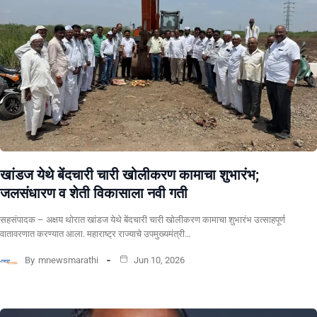
खांडज येथे बेंदचारी चारी खोलीकरण कामाचा शुभारंभ;
जलसंधारण व शेती विकासाला नवी गती
सहसंपादक – अक्षय थोरात खांडज येथे बेंदचारी चारी खोलीकरण कामाचा शुभारंभ उत्साहपूर्ण
वातावरणात करण्यात आला. महाराष्ट्र राज्याचे उपमुख्यमंत्री…
By
mnewsmarathi
Jun 10, 2026