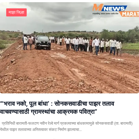
माझा जिल्हा
“‘भराव नको, पूल बांधा’ : सोनकसवाडीचा पाझर तलाव
वाचवण्यासाठी ग्रामस्थांचा आक्रमक पवित्रा”
प्रतिनिधी बारामती-फलटण नवीन रेल्वे मार्ग प्रकल्पाच्या बांधकामामुळे सोनकसवाडी (ता. बारामती)
येथील पाझर तलावाच्या अस्तित्वावर संकट निर्माण झाल्याचा…