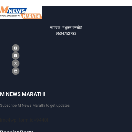
संपादक- मधुकर बनसोडे
9604752782
M NEWS MARATHI
Subscribe M News Marathi to get updates
[mc4wp_form id=9440]