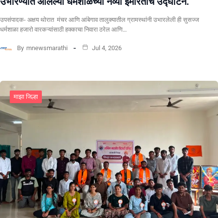
उभारण्यात आलेल्या धर्मशाळेच्या नव्या इमारतीचे उद्घाटन.
उपसंपादक- अक्षय थोरात मंचर आणि आंबेगाव तालुक्यातील ग्रामस्थांनी उभारलेली ही सुसज्ज
धर्मशाळा हजारो वारकऱ्यांसाठी हक्काचा निवारा ठरेल आणि…
By
mnewsmarathi
Jul 4, 2026
माझा जिल्हा