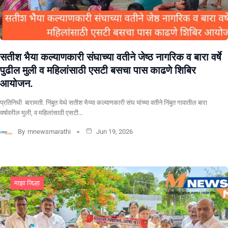
सतीश भैया कल्याणकारी संघाच्या वतीने जेष्ठ नागरिक व बारा वर्षे
पुढील मुली व महिलांसाठी एसटी बसचा पास काढणे शिबिर
आयोजन.
प्रतिनिधी बारामती. निंबुत येथे सतीश भैय्या कल्याणकारी संघ यांच्या वतीने निंबुत गावातील बारा
वर्षावरील मुली, व महिलांसाठी एसटी…
By
mnewsmarathi
Jun 19, 2026
माझा जिल्हा