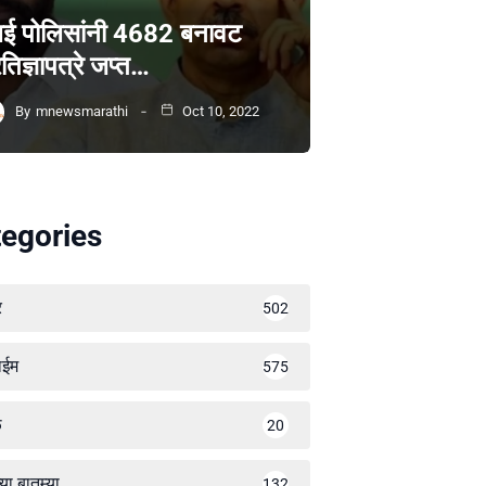
ंबई पोलिसांनी 4682 बनावट
रतिज्ञापत्रे जप्त…
By
mnewsmarathi
Oct 10, 2022
egories
र
502
ाईम
575
ळ
20
्या बातम्या
132