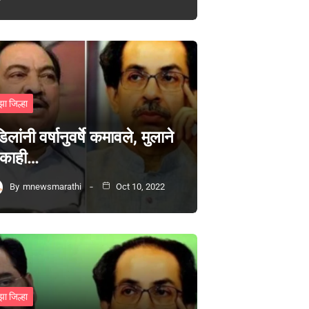
झा जिल्हा
िलांनी वर्षानुवर्षे कमावले, मुलाने
 काही…
By
mnewsmarathi
Oct 10, 2022
झा जिल्हा