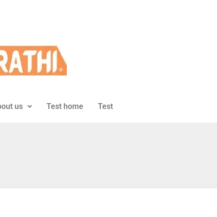
out us
Test home
Test