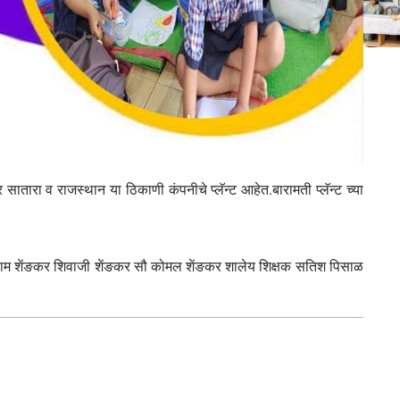
र सातारा व राजस्थान या ठिकाणी कंपनीचे प्लॅन्ट आहेत.बारामती प्लॅन्ट च्या
राम शेंङकर शिवाजी शेंङकर सौ कोमल शेंङकर शालेय शिक्षक सतिश पिसाळ