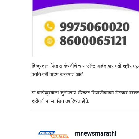
हिंन्दुस्तान फिङस कंपनीचे चार प्लॅन्ट आहेत.बारामती श्रीरामपू
वतीने वही वाटप करण्यात आले.
या कार्यक्रमाला सुभाषराव शेंङकर शिवाजीकाका शेंङकर परस
श्रीमती वाळा मॅङम उपस्थित होते.
mnewsmarathi