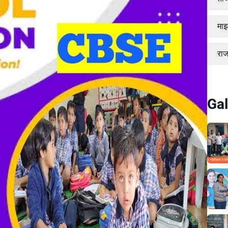
माझ
रा
Gal