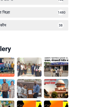
ा जिल्हा
1480
जकीय
38
lery