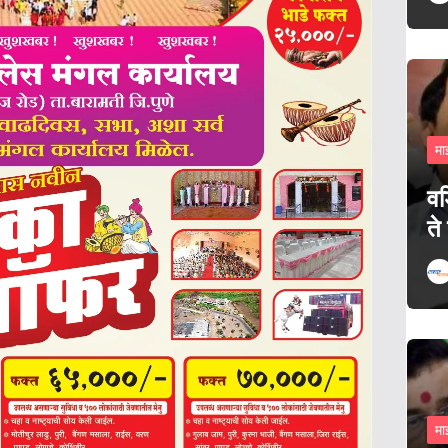
मा
वड
ते
मा