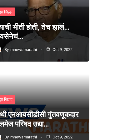
झा जिल्हा
्याची भीती होती, तेच झालं…
वसेनेचं…
By
mnewsmarathi
Oct 9, 2022
झा जिल्हा
थी एनआयसीडीसी गुंतवणूकदार
लमेज परिषद उद्या…
By
mnewsmarathi
Oct 9, 2022