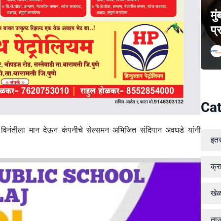
मु
प्
Cat
्या विनंतीला मान देऊन कंपनीचे सेल्समन अभिजित संदिपान अवघडे यांनी
इत
क्र
खे
ताज