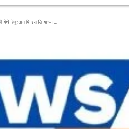
जि.प.प्राथमिक शाळा शेंङकरवाङी येथे हिंदुस्तान फिङस लि यांच्या वतीने शालेय विध्यार्थी यांना वही वाटप करण्यात आले.