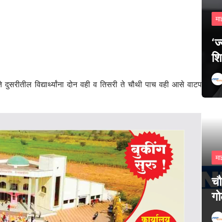
मा
‘ज
शि
दुसरीतील विद्यार्थ्यांना दोन वही व तिसरी ते चौथी पाच वही आसे वाटप
मा
चौ
गो