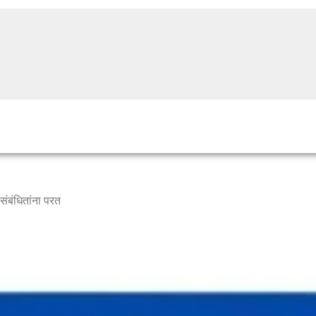
ंबंधितांना परत