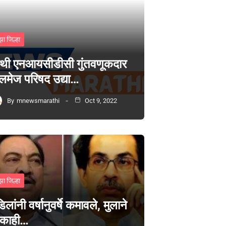
झा जिल्हा
थी एनआयसीडीसी गुंतवणूकदार
लमेज परिषद उद्या…
By
mnewsmarathi
Oct 9, 2022
झा जिल्हा
िलांनी वर्षानुवर्षे कमावले, मुलाने
 काही…