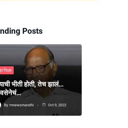
nding Posts
झा जिल्हा
्याची भीती होती, तेच झालं…
वसेनेचं…
By
mnewsmarathi
Oct 9, 2022