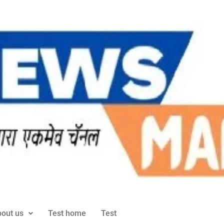
out us
Test home
Test