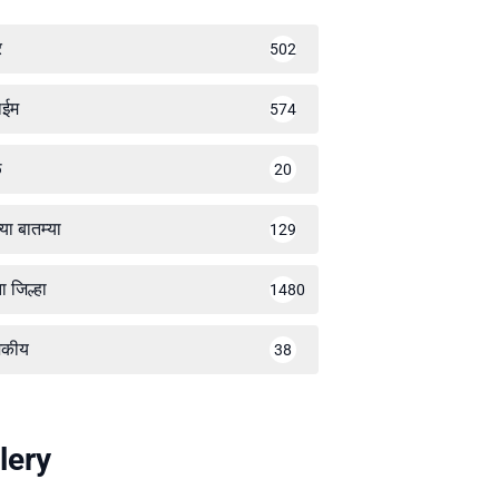
र
502
ाईम
574
ळ
20
्या बातम्या
129
ा जिल्हा
1480
जकीय
38
lery