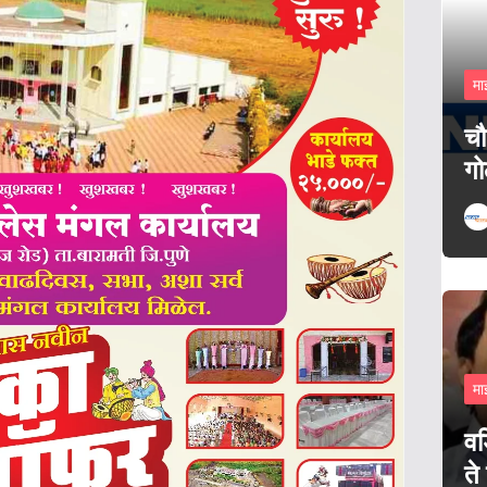
मा
चौ
गो
मा
वड
ते