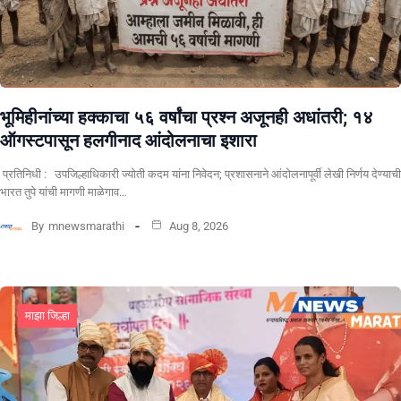
भूमिहीनांच्या हक्काचा ५६ वर्षांचा प्रश्न अजूनही अधांतरी; १४
ऑगस्टपासून हलगीनाद आंदोलनाचा इशारा
प्रतिनिधी : उपजिल्हाधिकारी ज्योती कदम यांना निवेदन; प्रशासनाने आंदोलनापूर्वी लेखी निर्णय देण्याची
भारत तुपे यांची मागणी माळेगाव…
By
mnewsmarathi
Aug 8, 2026
माझा जिल्हा