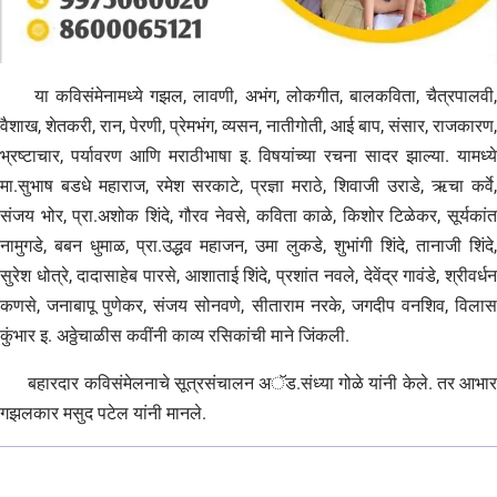
या कविसंमेनामध्ये गझल, लावणी, अभंग, लोकगीत, बालकविता, चैत्रपालवी,
वैशाख, शेतकरी, रान, पेरणी, प्रेमभंग, व्यसन, नातीगोती, आई बाप, संसार, राजकारण,
भ्रष्टाचार, पर्यावरण आणि मराठीभाषा इ. विषयांच्या रचना सादर झाल्या. यामध्ये
मा.सुभाष बडधे महाराज, रमेश सरकाटे, प्रज्ञा मराठे, शिवाजी उराडे, ऋचा कर्वे,
संजय भोर, प्रा.अशोक शिंदे, गौरव नेवसे, कविता काळे, किशोर टिळेकर, सूर्यकांत
नामुगडे, बबन धुमाळ, प्रा.उद्धव महाजन, उमा लुकडे, शुभांगी शिंदे, तानाजी शिंदे,
सुरेश धोत्रे, दादासाहेब पारसे, आशाताई शिंदे, प्रशांत नवले, देवेंद्र गावंडे, श्रीवर्धन
कणसे, जनाबापू पुणेकर, संजय सोनवणे, सीताराम नरके, जगदीप वनशिव, विलास
कुंभार इ. अठ्ठेचाळीस कवींनी काव्य रसिकांची माने जिंकली.
बहारदार कविसंमेलनाचे सूत्रसंचालन अॅड.संध्या गोळे यांनी केले. तर आभार
गझलकार मसुद पटेल यांनी मानले.