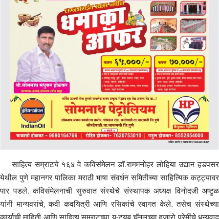
साहित्य सम्राटचे १६४ वे कविसंमेलन डॉ.राममनोहर लोहिया उद्यान हडपसर
येथील पुणे महानगर पालिका मराठी भाषा संवर्धन समितीच्या साहित्यिक कट्ट्यावर
पार पडले. कविसंमेलनाची सुरुवात संस्थेचे संस्थापक अध्यक्ष विनोदजी अष्टुळ
यांनी मान्यवरांचे, कवी कवयित्री आणि रसिकांचे स्वागत केले. तसेच संस्थेच्या
कार्याची माहिती आणि साहित्य सम्राटच्या यु-ट्यूब चॅनलच्या हजारो प्रेमींचे धन्यवाद