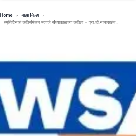
Home
माझा जिल्हा
स्मृतिदिनाचे कविसंमेलन म्हणजे संध्याकाळच्या कविता – प्रा.डॉ.नानासाहेब झगडे