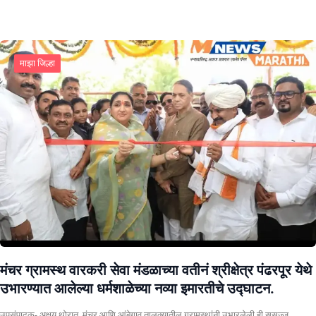
माझा जिल्हा
मंचर ग्रामस्थ वारकरी सेवा मंडळाच्या वतीनं श्रीक्षेत्र पंढरपूर येथे
उभारण्यात आलेल्या धर्मशाळेच्या नव्या इमारतीचे उद्घाटन.
उपसंपादक- अक्षय थोरात मंचर आणि आंबेगाव तालुक्यातील ग्रामस्थांनी उभारलेली ही सुसज्ज