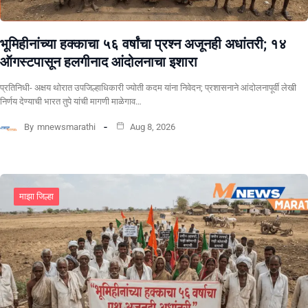
भूमिहीनांच्या हक्काचा ५६ वर्षांचा प्रश्न अजूनही अधांतरी; १४
ऑगस्टपासून हलगीनाद आंदोलनाचा इशारा
प्रतिनिधी- अक्षय थोरात उपजिल्हाधिकारी ज्योती कदम यांना निवेदन; प्रशासनाने आंदोलनापूर्वी लेखी
निर्णय देण्याची भारत तुपे यांची मागणी माळेगाव…
By
mnewsmarathi
Aug 8, 2026
माझा जिल्हा