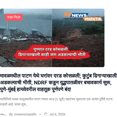
माझा जिल्हा
मावळमधील पाटण येथे घरांवर दरड कोसळली; कुटुंब ढिगाऱ्याखाली
अडकल्याची भीती, NDRF कडून युद्धपातळीवर बचावकार्य सुरू,
पुणे-मुंबई हायवेवरील वाहतूक पूर्णपणे बंद!
​प्रतिनिधी मावळ तालुक्यातील पाटण गावात आज (६ जुलै) पहाटेच्या सुमारास एक अत्यंत दुर्दैवी घटना
घडली आहे. सतत सुरू…
By
mnewsmarathi
Jul 6, 2026