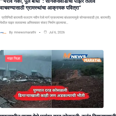
“‘भराव नको, पूल बांधा’ : सोनकसवाडीचा पाझर तलाव
वाचवण्यासाठी ग्रामस्थांचा आक्रमक पवित्रा”
प्रतिनिधी बारामती-फलटण नवीन रेल्वे मार्ग प्रकल्पाच्या बांधकामामुळे सोनकसवाडी (ता. बारामती)
येथील पाझर तलावाच्या अस्तित्वावर संकट निर्माण झाल्याचा…
By
mnewsmarathi
Jul 6, 2026
माझा जिल्हा