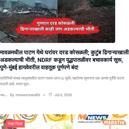
मावळमधील पाटण येथे घरांवर दरड कोसळली; कुटुंब ढिगाऱ्याखाली
अडकल्याची भीती, NDRF कडून युद्धपातळीवर बचावकार्य सुरू,
पुणे-मुंबई हायवेवरील वाहतूक पूर्णपणे बंद!
​प्रतिनिधी मावळ तालुक्यातील पाटण गावात आज (६ जुलै) पहाटेच्या सुमारास एक अत्यंत दुर्दैवी घटना
घडली आहे. सतत सुरू…
By
mnewsmarathi
Jul 6, 2026
माझा जिल्हा