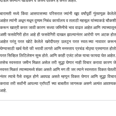
दंडिले कल्याण खांडेकर व अजय देवकर हे करत आहेत.
बारामती मध्ये किंवा आसपासच्या परिसरात ज्यांनी खूप वर्षांपूर्वी गुंतवणूक केलेले
आहेत त्यांनी अधून मधून दुय्यम निबंध कार्यालय व तलाठी महसूल यांच्याकडे चौकशी
करून खात्री करत जावी कारण सध्या जमिनीचे भाव वाढत आहेत आणि त्याच्यातून
अशी फसवेगिरी होत आहे ही फसवेगिरी दाखल झाल्यानंतर आरोपी पण अटक होत
आहेत परंतु परत खोटे केलेले खरेदीपत्र उलटून परत स्वतःच्या नावावर करून
घेण्यासाठी खर्च येतो फी भरावी लागते आणि मनस्ताप प्रचंड मोठ्या प्रमाणात होतो
परत सिव्हिल लिटिलेशन सुरू होते. आणि काही एजंट लोक याचा फायदा घेत आहेत.
तसेच स्वस्तात जमीन मिळत असेल तरी सुद्धा घेणार नाही विचार करावा कारण जे
स्वस्त मिळतं त्याच्यामध्ये शंका असते आणि मग ती जर त्याने स्वस्तात विकत घेतली
नंतर त्याचे पैसे वसूल होणे अवघड असते म्हणून विकत घेणार आणि सुद्धा विचार
करावा तरी सर्वांनी आपल्या प्रॉपर्टी च्या बाबतीत जागरूक असणे अत्यंत आवश्यक
आहे.