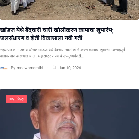
खांडज येथे बेंदचारी चारी खोलीकरण कामाचा शुभारंभ;
जलसंधारण व शेती विकासाला नवी गती
सहसंपादक – अक्षय थोरात खांडज येथे बेंदचारी चारी खोलीकरण कामाचा शुभारंभ उत्साहपूर्ण
वातावरणात करण्यात आला. महाराष्ट्र राज्याचे उपमुख्यमंत्री…
By
mnewsmarathi
Jun 10, 2026
माझा जिल्हा