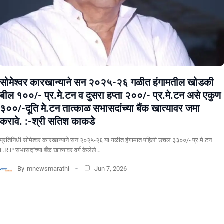
सोमेश्वर कारखान्याने सन २०२५-२६ गळीत हंगामतील खोडकी
बील १००/- प्र.मे.टन व दुसरा हप्ता २००/- प्र.मे.टन असे एकुण
३००/-दूति मे.टन तात्काळ सभासदांच्या बैंक खात्यावर जमा
करावे. :-श्री सतिश काकडे
प्रतिनिधी सोमेश्वर कारखान्याने सन २०२५-२६ या गळीत हंगामात पहिली उचल ३३००/- प्र.मे.टन
F.R.P सभासदांच्या बँक खात्यावर वर्ग केलेले…
By
mnewsmarathi
Jun 7, 2026