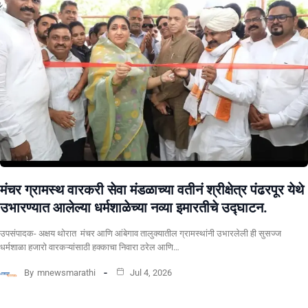
मंचर ग्रामस्थ वारकरी सेवा मंडळाच्या वतीनं श्रीक्षेत्र पंढरपूर येथे
उभारण्यात आलेल्या धर्मशाळेच्या नव्या इमारतीचे उद्घाटन.
उपसंपादक- अक्षय थोरात मंचर आणि आंबेगाव तालुक्यातील ग्रामस्थांनी उभारलेली ही सुसज्ज
धर्मशाळा हजारो वारकऱ्यांसाठी हक्काचा निवारा ठरेल आणि…
By
mnewsmarathi
Jul 4, 2026