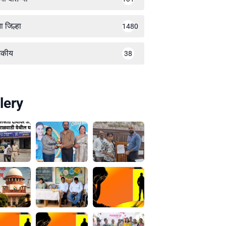
ा जिल्हा
1480
जकीय
38
lery