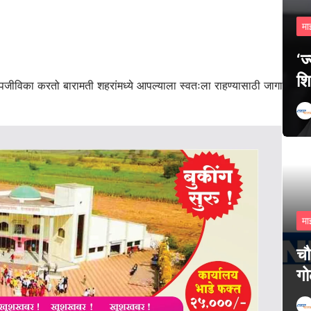
मा
‘ज
शि
ीविका करतो बारामती शहरांमध्ये आपल्याला स्वतःला राहण्यासाठी जागा
मा
चौ
गो