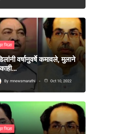
झा जिल्हा
िलांनी वर्षानुवर्षे कमावले, मुलाने
 काही…
By
mnewsmarathi
Oct 10, 2022
झा जिल्हा