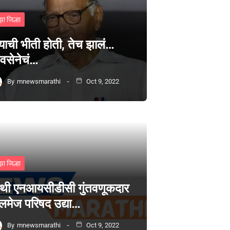
झा जिल्हा
्याची भीती होती, तेच झालं…
वसेनेचं…
By
mnewsmarathi
Oct 9, 2022
झा जिल्हा
थी एनआयसीडीसी गुंतवणूकदार
लमेज परिषद उद्या…
By
mnewsmarathi
Oct 9, 2022