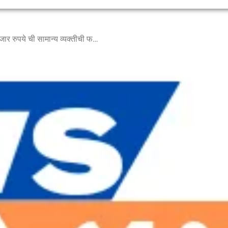
प्लॉट देतो म्हणून दोन लाख 65 हजार रुपये ची सामान्य व्यक्तीची फसवणूक