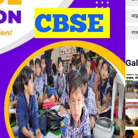
माझ
रा
Gal