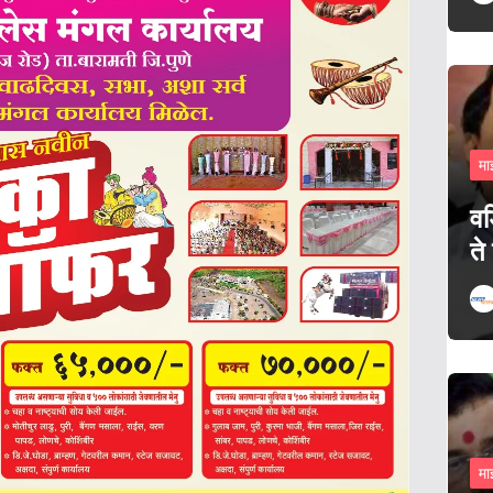
मा
वड
ते
मा