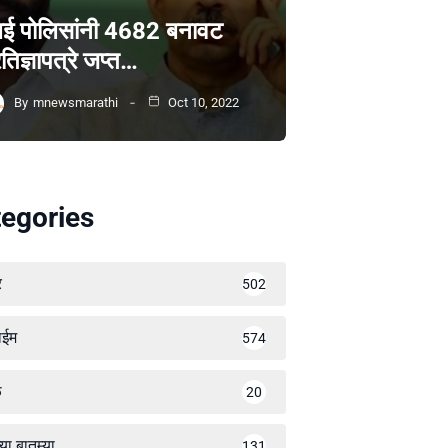
ंबई पोलिसांनी 4682 बनावट
रतिज्ञापत्रे जप्त…
By
mnewsmarathi
Oct 10, 2022
egories
र
502
ाईम
574
ळ
20
्या बातम्या
131