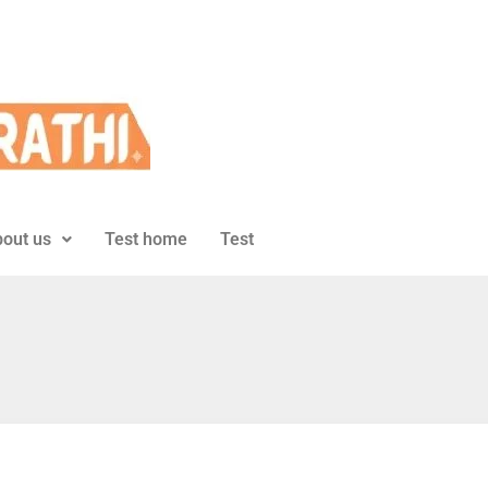
out us
Test home
Test