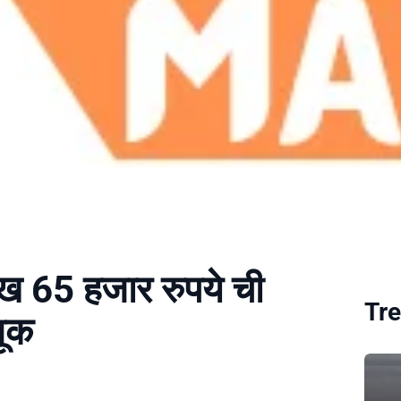
लाख 65 हजार रुपये ची
Tre
णूक