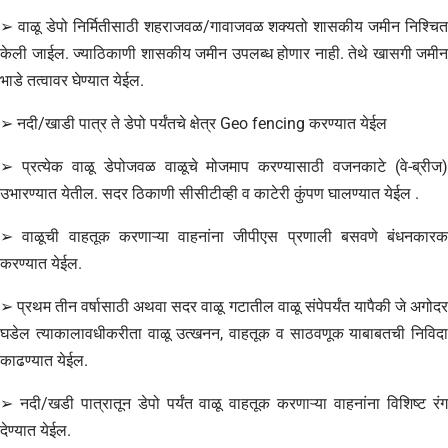
➢ वाळू डेपो निर्मितीसाठी शहराजवळ/गावाजवळ शक्यतो शासकीय जमीन निश्चित
केली जाईल. ज्याठिकाणी शासकीय जमीन उपलब्ध होणार नाही. तेथे खासगी जमीन
भाडे तत्वावर घेण्यात येईल.
➢ नदी/खाडी पात्र ते डेपो पर्यंतचे क्षेत्र Geo fencing करण्यात येईल
➢ प्रत्येक वाळू डेपोजवळ वाळूचे मोजमाप करण्यासाठी वजनकाटे (वे-ब्रीज)
उभारण्यात येतील. सदर ठिकाणी सीसीटीव्ही व काटेरी कुंपण घालण्यात येईल .
➢ वाळूची वाहतूक करणाऱ्या वाहनांना जीपीएस प्रणाली बसवणे बंधनकारक
करण्यात येईल.
➢ प्रथम तीन वर्षासाठी अथवा सदर वाळू गटातील वाळू संपेपर्यंत यापैकी जे अगोदर
घडेल त्याकालावधीकरीता वाळू उत्खनन, वाहतूक व साठवणूक याबाबतची निविदा
काढण्यात येईल.
➢ नदी/खडी पात्रातून डेपो पर्यंत वाळू वाहतूक करणाऱ्या वाहनांना विशिष्ट रंग
देण्यात येईल.