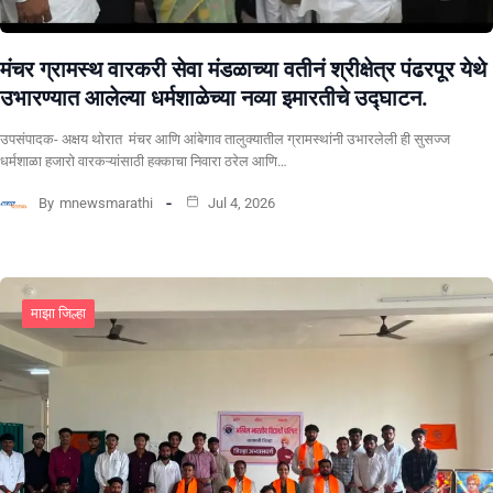
मंचर ग्रामस्थ वारकरी सेवा मंडळाच्या वतीनं श्रीक्षेत्र पंढरपूर येथे
उभारण्यात आलेल्या धर्मशाळेच्या नव्या इमारतीचे उद्घाटन.
उपसंपादक- अक्षय थोरात मंचर आणि आंबेगाव तालुक्यातील ग्रामस्थांनी उभारलेली ही सुसज्ज
धर्मशाळा हजारो वारकऱ्यांसाठी हक्काचा निवारा ठरेल आणि…
By
mnewsmarathi
Jul 4, 2026
माझा जिल्हा