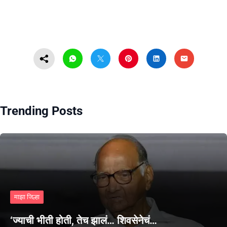
Trending Posts
माझा जिल्हा
‘ज्याची भीती होती, तेच झालं… शिवसेनेचं…