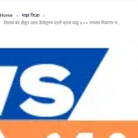
Home
माझा जिल्हा
लिलाव बंद होवून आता डेपोतूनच प्रती ब्रास वाळू ६०० रुपयांत मिळणार महसूल विभागाच्या निर्णयावर मंत्रिमंडळाचे शिक्कामोर्तब – मंत्री राधाकृष्ण विखे पाटील