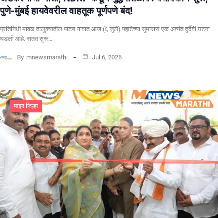
पुणे-मुंबई हायवेवरील वाहतूक पूर्णपणे बंद!
​प्रतिनिधी मावळ तालुक्यातील पाटण गावात आज (६ जुलै) पहाटेच्या सुमारास एक अत्यंत दुर्दैवी घटना
घडली आहे. सतत सुरू…
By
mnewsmarathi
Jul 6, 2026
माझा जिल्हा