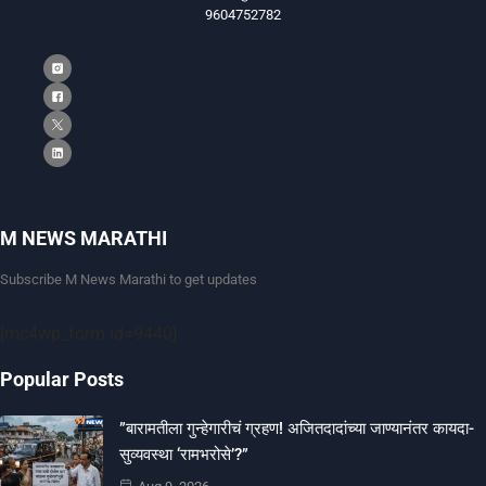
9604752782
M NEWS MARATHI
Subscribe M News Marathi to get updates
[mc4wp_form id=9440]
Popular Posts
​”बारामतीला गुन्हेगारीचं ग्रहण! अजितदादांच्या जाण्यानंतर कायदा-
सुव्यवस्था ‘रामभरोसे’?”