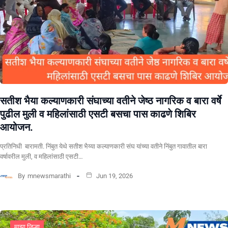
सतीश भैया कल्याणकारी संघाच्या वतीने जेष्ठ नागरिक व बारा वर्षे
पुढील मुली व महिलांसाठी एसटी बसचा पास काढणे शिबिर
आयोजन.
प्रतिनिधी बारामती. निंबुत येथे सतीश भैय्या कल्याणकारी संघ यांच्या वतीने निंबुत गावातील बारा
वर्षावरील मुली, व महिलांसाठी एसटी…
By
mnewsmarathi
Jun 19, 2026
माझा जिल्हा