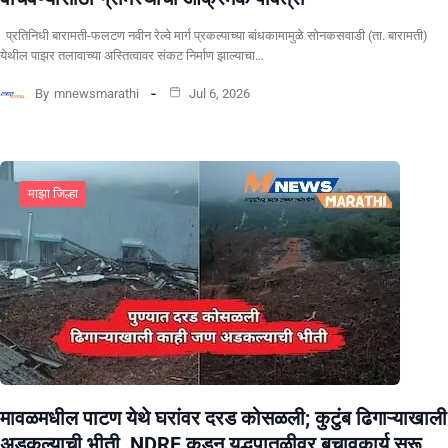
प्रतिनिधी बारामती-फलटण नवीन रेल्वे मार्ग प्रकल्पाच्या बांधकामामुळे सोनकसवाडी (ता. बारामती)
येथील पाझर तलावाच्या अस्तित्वावर संकट निर्माण झाल्याचा…
By
mnewsmarathi
Jul 6, 2026
माझा जिल्हा
मावळमधील पाटण येथे घरांवर दरड कोसळली; कुटुंब ढिगाऱ्याखाली
अडकल्याची भीती, NDRF कडून युद्धपातळीवर बचावकार्य सुरू,