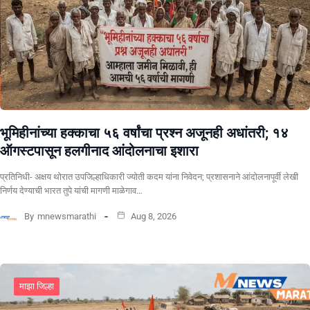
भूमिहीनांच्या हक्काचा ५६ वर्षांचा प्रश्न अजूनही अधांतरी; १४
ऑगस्टपासून हलगीनाद आंदोलनाचा इशारा
प्रतिनिधी- अक्षय थोरात उपजिल्हाधिकारी ज्योती कदम यांना निवेदन; प्रशासनाने आंदोलनापूर्वी लेखी
निर्णय देण्याची भारत तुपे यांची मागणी माळेगाव…
By
mnewsmarathi
Aug 8, 2026
माझा जिल्हा