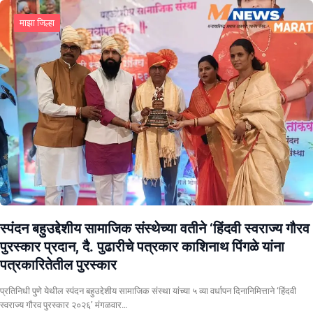
माझा जिल्हा
स्पंदन बहुउद्देशीय सामाजिक संस्थेच्या वतीने ‘हिंदवी स्वराज्य गौरव
पुरस्कार प्रदान, दै. पुढारीचे पत्रकार काशिनाथ पिंगळे यांना
पत्रकारितेतील पुरस्कार
प्रतिनिधी पुणे येथील स्पंदन बहुउद्देशीय सामाजिक संस्था यांच्या ५ व्या वर्धापन दिनानिमित्ताने ‘हिंदवी
स्वराज्य गौरव पुरस्कार २०२६’ मंगळवार…