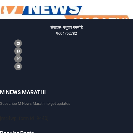
संपादक- मधुकर बनसोडे
9604752782
M NEWS MARATHI
Subscribe M News Marathi to get updates
[mc4wp_form id=9440]