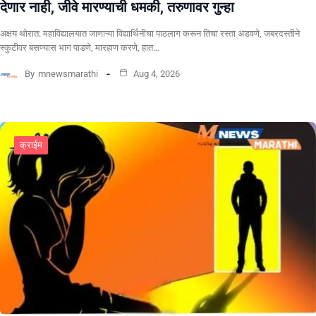
देणार नाही, जीवे मारण्याची धमकी, तरुणावर गुन्हा
अक्षय थोरात: महाविद्यालयात जाणाऱ्या विद्यार्थिनीचा पाठलाग करून तिचा रस्ता अडवणे, जबरदस्तीने
स्कुटीवर बसण्यास भाग पाडणे, मारहाण करणे, हात…
By
mnewsmarathi
Aug 4, 2026
क्राईम