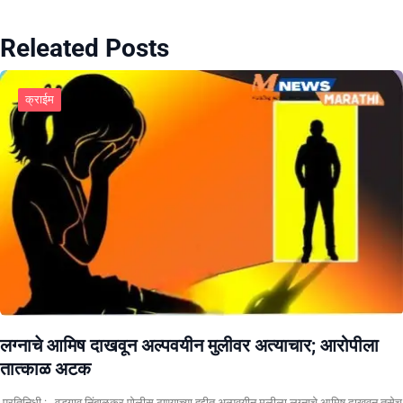
Releated Posts
क्राईम
लग्नाचे आमिष दाखवून अल्पवयीन मुलीवर अत्याचार; आरोपीला
तात्काळ अटक
प्रतिनिधी : वडगाव निंबाळकर पोलीस ठाण्याच्या हद्दीत अल्पवयीन मुलीला लग्नाचे आमिष दाखवून तसेच