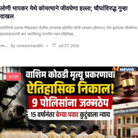
लोणी भापकर येथे कोयत्याने जीवघेणा हल्ला; चौघांविरुद्ध गुन्हा
दाखल
प्रतिनिधी वडगाव निंबाळकर पोलीस ठाण्याच्या हद्दीतील लोणी भापकर (बोरघाट) येथे झालेल्या जीवघेण्या
हल्ल्याप्रकरणी चार जणांविरुद्ध भारतीय न्याय संहितेसह…
By
mnewsmarathi
Jul 27, 2026
क्राईम