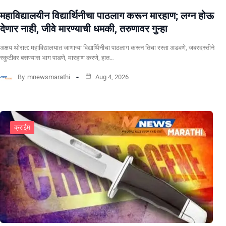
महाविद्यालयीन विद्यार्थिनीचा पाठलाग करून मारहाण; लग्न होऊ
देणार नाही, जीवे मारण्याची धमकी, तरुणावर गुन्हा
अक्षय थोरात: महाविद्यालयात जाणाऱ्या विद्यार्थिनीचा पाठलाग करून तिचा रस्ता अडवणे, जबरदस्तीने
स्कुटीवर बसण्यास भाग पाडणे, मारहाण करणे, हात…
By
mnewsmarathi
Aug 4, 2026
क्राईम