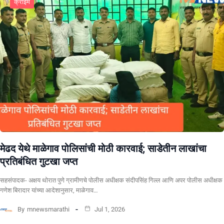
क्राईम
​मेढद येथे माळेगाव पोलिसांची मोठी कारवाई; साडेतीन लाखांचा
प्रतिबंधित गुटखा जप्त
सहसंपादक- अक्षय थोरात पुणे ग्रामीणचे पोलीस अधीक्षक संदीपसिंह गिल्ल आणि अपर पोलीस अधीक्षक
गणेश बिरादार यांच्या आदेशानुसार, माळेगाव…
By
mnewsmarathi
Jul 1, 2026