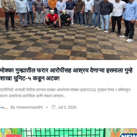
मोक्का गुन्ह्यातील फरार आरोपीसह आश्रय देणाऱ्या इसमाला गुन्हे
शाखा युनिट-५ कडून अटक!
प्रतिनिधी: वानवडी पोलीस ठाण्यात दाखल असलेल्या मोक्का (MCOCA) गुन्ह्यात गेल्या १ वर्षापासून
फरार असलेल्या आरोपीला आणि त्याला आश्रय…
By
mnewsmarathi
Jul 2, 2026