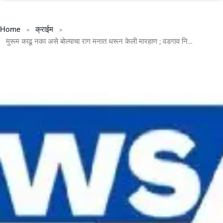
Home
क्राईम
मुरूम काढू नका असे बोल्याचा राग मनात धरून केली मारहाण ; वडगाव निबाळकर पोलिस स्टेशन मध्ये गुन्हा दाखल .