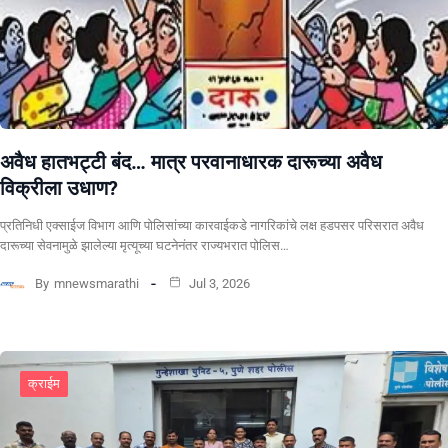
अवैध हातभट्टी बंद… मात्र परवानाधारक दारूच्या अवैध
विक्रीला उधाण?
प्रतिनिधी एक्साईज विभाग आणि पोलिसांच्या कारवाईकडे नागरिकांचे लक्ष हडपसर परिसरात अवैध
दारूच्या सेवनामुळे झालेल्या मृत्यूच्या घटनेनंतर राज्यभरात पोलिस…
By
mnewsmarathi
Jul 3, 2026
क्राईम