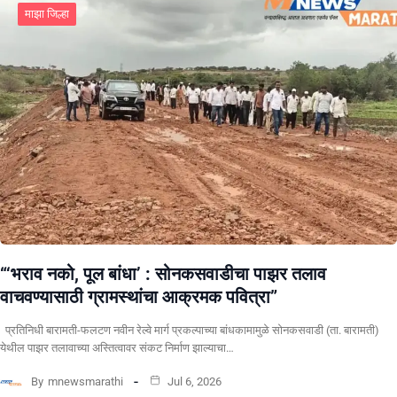
माझा जिल्हा
“‘भराव नको, पूल बांधा’ : सोनकसवाडीचा पाझर तलाव
वाचवण्यासाठी ग्रामस्थांचा आक्रमक पवित्रा”
प्रतिनिधी बारामती-फलटण नवीन रेल्वे मार्ग प्रकल्पाच्या बांधकामामुळे सोनकसवाडी (ता. बारामती)
येथील पाझर तलावाच्या अस्तित्वावर संकट निर्माण झाल्याचा…
By
mnewsmarathi
Jul 6, 2026