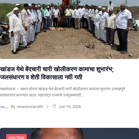
खांडज येथे बेंदचारी चारी खोलीकरण कामाचा शुभारंभ;
जलसंधारण व शेती विकासाला नवी गती
सहसंपादक – अक्षय थोरात खांडज येथे बेंदचारी चारी खोलीकरण कामाचा शुभारंभ उत्साहपूर्ण
वातावरणात करण्यात आला. महाराष्ट्र राज्याचे उपमुख्यमंत्री…
By
mnewsmarathi
Jun 10, 2026
माझा जिल्हा