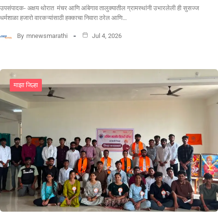
उपसंपादक- अक्षय थोरात मंचर आणि आंबेगाव तालुक्यातील ग्रामस्थांनी उभारलेली ही सुसज्ज
धर्मशाळा हजारो वारकऱ्यांसाठी हक्काचा निवारा ठरेल आणि…
By
mnewsmarathi
Jul 4, 2026
माझा जिल्हा