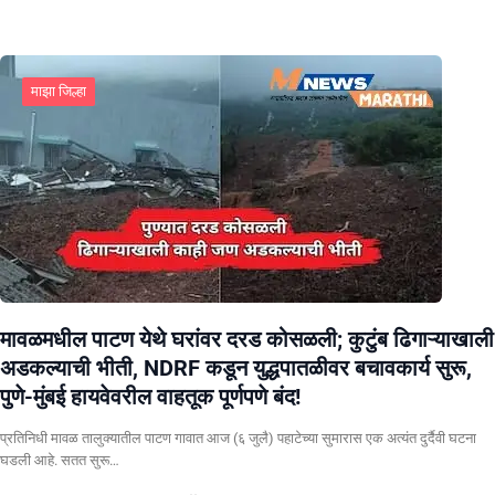
माझा जिल्हा
मावळमधील पाटण येथे घरांवर दरड कोसळली; कुटुंब ढिगाऱ्याखाली
अडकल्याची भीती, NDRF कडून युद्धपातळीवर बचावकार्य सुरू,
पुणे-मुंबई हायवेवरील वाहतूक पूर्णपणे बंद!
​प्रतिनिधी मावळ तालुक्यातील पाटण गावात आज (६ जुलै) पहाटेच्या सुमारास एक अत्यंत दुर्दैवी घटना
घडली आहे. सतत सुरू…