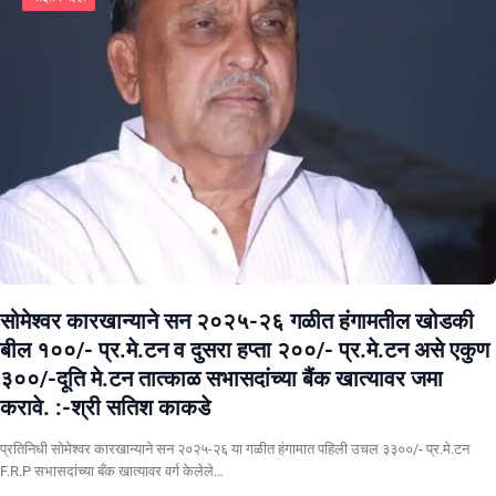
सोमेश्वर कारखान्याने सन २०२५-२६ गळीत हंगामतील खोडकी
बील १००/- प्र.मे.टन व दुसरा हप्ता २००/- प्र.मे.टन असे एकुण
३००/-दूति मे.टन तात्काळ सभासदांच्या बैंक खात्यावर जमा
करावे. :-श्री सतिश काकडे
प्रतिनिधी सोमेश्वर कारखान्याने सन २०२५-२६ या गळीत हंगामात पहिली उचल ३३००/- प्र.मे.टन
F.R.P सभासदांच्या बँक खात्यावर वर्ग केलेले…