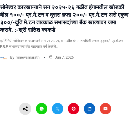
सोमेश्वर कारखान्याने सन २०२५-२६ गळीत हंगामतील खोडकी
बील १००/- प्र.मे.टन व दुसरा हप्ता २००/- प्र.मे.टन असे एकुण
३००/-दूति मे.टन तात्काळ सभासदांच्या बैंक खात्यावर जमा
करावे. :-श्री सतिश काकडे
प्रतिनिधी सोमेश्वर कारखान्याने सन २०२५-२६ या गळीत हंगामात पहिली उचल ३३००/- प्र.मे.टन
F.R.P सभासदांच्या बँक खात्यावर वर्ग केलेले…
By
mnewsmarathi
Jun 7, 2026