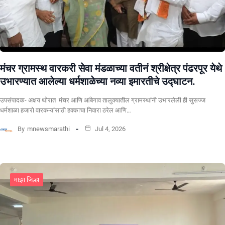
मंचर ग्रामस्थ वारकरी सेवा मंडळाच्या वतीनं श्रीक्षेत्र पंढरपूर येथे
उभारण्यात आलेल्या धर्मशाळेच्या नव्या इमारतीचे उद्घाटन.
उपसंपादक- अक्षय थोरात मंचर आणि आंबेगाव तालुक्यातील ग्रामस्थांनी उभारलेली ही सुसज्ज
धर्मशाळा हजारो वारकऱ्यांसाठी हक्काचा निवारा ठरेल आणि…
By
mnewsmarathi
Jul 4, 2026
माझा जिल्हा