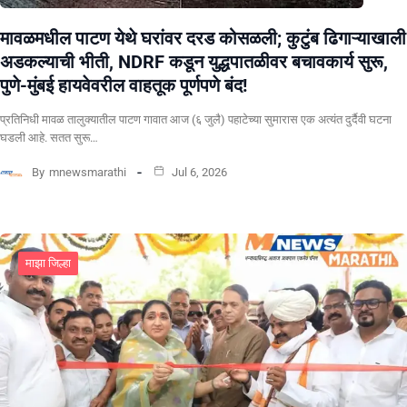
मावळमधील पाटण येथे घरांवर दरड कोसळली; कुटुंब ढिगाऱ्याखाली
अडकल्याची भीती, NDRF कडून युद्धपातळीवर बचावकार्य सुरू,
पुणे-मुंबई हायवेवरील वाहतूक पूर्णपणे बंद!
​प्रतिनिधी मावळ तालुक्यातील पाटण गावात आज (६ जुलै) पहाटेच्या सुमारास एक अत्यंत दुर्दैवी घटना
घडली आहे. सतत सुरू…
By
mnewsmarathi
Jul 6, 2026
माझा जिल्हा