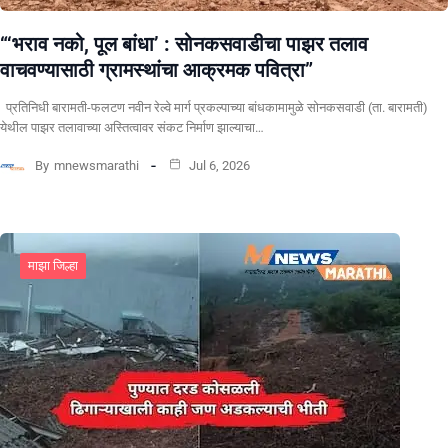
“‘भराव नको, पूल बांधा’ : सोनकसवाडीचा पाझर तलाव
वाचवण्यासाठी ग्रामस्थांचा आक्रमक पवित्रा”
प्रतिनिधी बारामती-फलटण नवीन रेल्वे मार्ग प्रकल्पाच्या बांधकामामुळे सोनकसवाडी (ता. बारामती)
येथील पाझर तलावाच्या अस्तित्वावर संकट निर्माण झाल्याचा…
By
mnewsmarathi
Jul 6, 2026
माझा जिल्हा