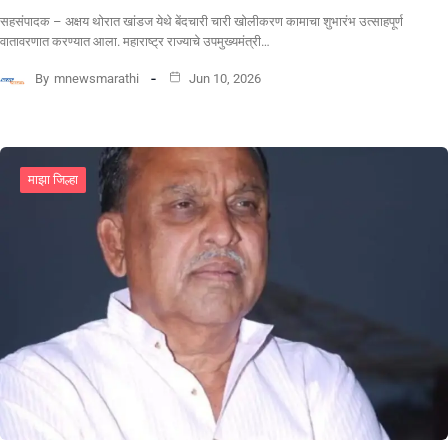
सहसंपादक – अक्षय थोरात खांडज येथे बेंदचारी चारी खोलीकरण कामाचा शुभारंभ उत्साहपूर्ण
वातावरणात करण्यात आला. महाराष्ट्र राज्याचे उपमुख्यमंत्री…
By
mnewsmarathi
Jun 10, 2026
माझा जिल्हा