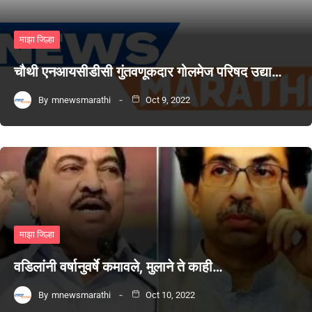
माझा जिल्हा
चौथी एनआयसीडीसी गुंतवणूकदार गोलमेज परिषद उद्या…
By
mnewsmarathi
Oct 9, 2022
माझा जिल्हा
वडिलांनी वर्षानुवर्षे कमावले, मुलाने ते काही…
By
mnewsmarathi
Oct 10, 2022