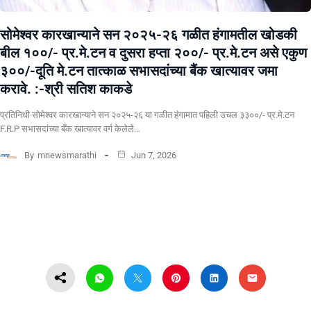
सोमेश्वर कारखान्याने सन २०२५-२६ गळीत हंगामतील खोडकी
बील १००/- प्र.मे.टन व दुसरा हप्ता २००/- प्र.मे.टन असे एकुण
३००/-दूति मे.टन तात्काळ सभासदांच्या बैंक खात्यावर जमा
करावे. :-श्री सतिश काकडे
प्रतिनिधी सोमेश्वर कारखान्याने सन २०२५-२६ या गळीत हंगामात पहिली उचल ३३००/- प्र.मे.टन
F.R.P सभासदांच्या बँक खात्यावर वर्ग केलेले…
By
mnewsmarathi
Jun 7, 2026