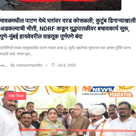
मावळमधील पाटण येथे घरांवर दरड कोसळली; कुटुंब ढिगाऱ्याखाली
अडकल्याची भीती, NDRF कडून युद्धपातळीवर बचावकार्य सुरू,
पुणे-मुंबई हायवेवरील वाहतूक पूर्णपणे बंद!
​प्रतिनिधी मावळ तालुक्यातील पाटण गावात आज (६ जुलै) पहाटेच्या सुमारास एक अत्यंत दुर्दैवी घटना
घडली आहे. सतत सुरू…
By
mnewsmarathi
Jul 6, 2026
माझा जिल्हा