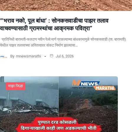
“‘भराव नको, पूल बांधा’ : सोनकसवाडीचा पाझर तलाव
वाचवण्यासाठी ग्रामस्थांचा आक्रमक पवित्रा”
प्रतिनिधी बारामती-फलटण नवीन रेल्वे मार्ग प्रकल्पाच्या बांधकामामुळे सोनकसवाडी (ता. बारामती)
येथील पाझर तलावाच्या अस्तित्वावर संकट निर्माण झाल्याचा…
By
mnewsmarathi
Jul 6, 2026
माझा जिल्हा