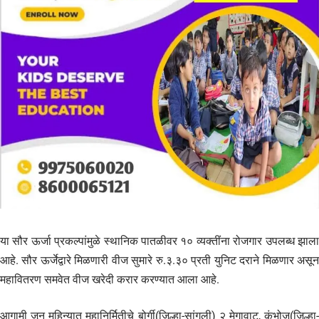
या सौर ऊर्जा प्रकल्पांमुळे स्थानिक पातळीवर १० व्यक्तींना रोजगार उपलब्ध झाला
आहे. सौर ऊर्जेद्वारे मिळणारी वीज सुमारे रु.३.३० प्रती युनिट दराने मिळणार असून
महावितरण समवेत वीज खरेदी करार करण्यात आला आहे.
आगामी जून महिन्यात महानिर्मितीचे बोर्गी(जिल्हा-सांगली) २ मेगावाट, कुंभोज(जिल्हा-