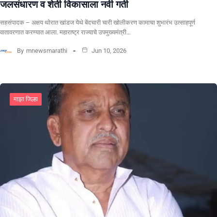
जलसंधारण व शेती विकासाला नवी गती
सहसंपादक – अक्षय थोरात खांडज येथे बेंदचारी चारी खोलीकरण कामाचा शुभारंभ उत्साहपूर्ण
वातावरणात करण्यात आला. महाराष्ट्र राज्याचे उपमुख्यमंत्री…
By
mnewsmarathi
Jun 10, 2026
माझा जिल्हा