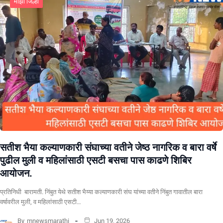
माझा जिल्हा
सतीश भैया कल्याणकारी संघाच्या वतीने जेष्ठ नागरिक व बारा वर्षे
पुढील मुली व महिलांसाठी एसटी बसचा पास काढणे शिबिर
आयोजन.
प्रतिनिधी बारामती. निंबुत येथे सतीश भैय्या कल्याणकारी संघ यांच्या वतीने निंबुत गावातील बारा
वर्षावरील मुली, व महिलांसाठी एसटी…
By
mnewsmarathi
Jun 19, 2026