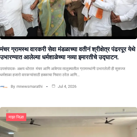
मंचर ग्रामस्थ वारकरी सेवा मंडळाच्या वतीनं श्रीक्षेत्र पंढरपूर येथे
उभारण्यात आलेल्या धर्मशाळेच्या नव्या इमारतीचे उद्घाटन.
उपसंपादक- अक्षय थोरात मंचर आणि आंबेगाव तालुक्यातील ग्रामस्थांनी उभारलेली ही सुसज्ज
धर्मशाळा हजारो वारकऱ्यांसाठी हक्काचा निवारा ठरेल आणि…
By
mnewsmarathi
Jul 4, 2026
माझा जिल्हा