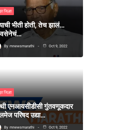
झा जिल्हा
्याची भीती होती, तेच झालं…
वसेनेचं…
By
mnewsmarathi
Oct 9, 2022
झा जिल्हा
थी एनआयसीडीसी गुंतवणूकदार
लमेज परिषद उद्या…
By
mnewsmarathi
Oct 9, 2022