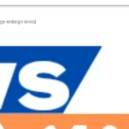
ाहतूक शाखेकडून कारवाई