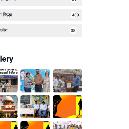
ा जिल्हा
1480
जकीय
38
lery