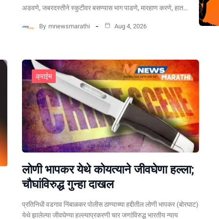
अडवणे, जबरदस्तीने स्कुटीवर बसण्यास भाग पाडणे, मारहाण करणे, हात…
By
mnewsmarathi
Aug 4, 2026
क्राईम
लोणी भापकर येथे कोयत्याने जीवघेणा हल्ला;
चौघांविरुद्ध गुन्हा दाखल
प्रतिनिधी वडगाव निंबाळकर पोलीस ठाण्याच्या हद्दीतील लोणी भापकर (बोरघाट)
येथे झालेल्या जीवघेण्या हल्ल्याप्रकरणी चार जणांविरुद्ध भारतीय न्याय