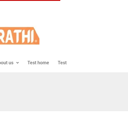
out us
Test home
Test