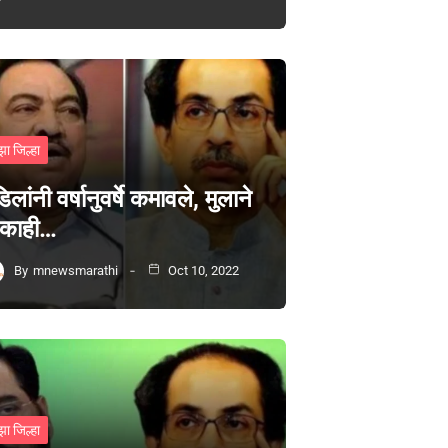
झा जिल्हा
िलांनी वर्षानुवर्षे कमावले, मुलाने
 काही…
By
mnewsmarathi
Oct 10, 2022
झा जिल्हा