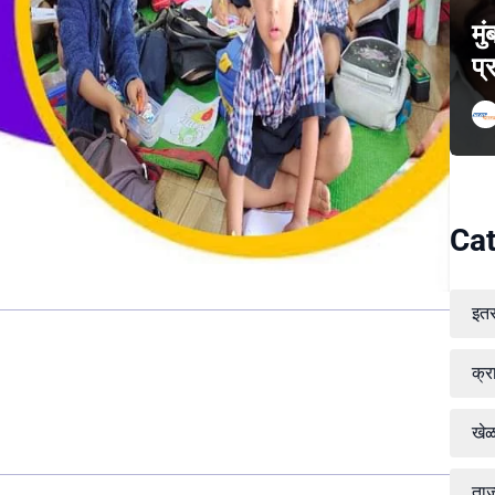
मु
प्
Cat
इत
क्र
खे
ताज