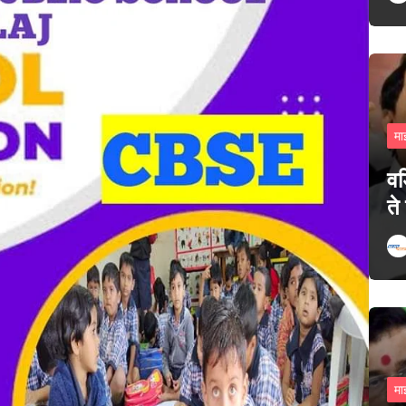
मा
वड
ते
मा