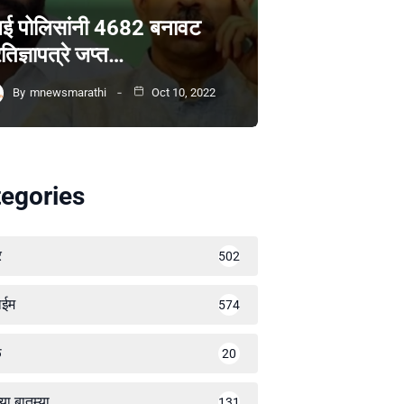
ंबई पोलिसांनी 4682 बनावट
रतिज्ञापत्रे जप्त…
By
mnewsmarathi
Oct 10, 2022
egories
र
502
ाईम
574
ळ
20
्या बातम्या
131