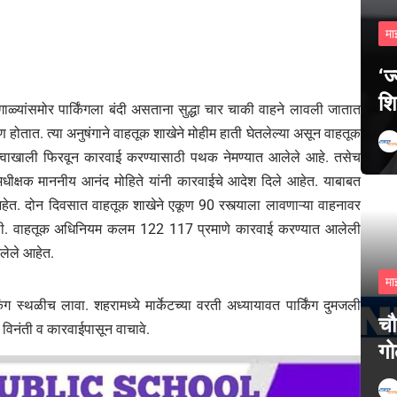
मा
‘ज
शि
गाळ्यांसमोर पार्किंगला बंदी असताना सुद्धा चार चाकी वाहने लावली जातात
माण होतात. त्या अनुषंगाने वाहतूक शाखेने मोहीम हाती घेतलेल्या असून वाहतूक
नेतृत्वाखाली फिरवून कारवाई करण्यासाठी पथक नेमण्यात आलेले आहे. तसेच
अधीक्षक माननीय आनंद मोहिते यांनी कारवाईचे आदेश दिले आहेत. याबाबत
हेत. दोन दिवसात वाहतूक शाखेने एकूण 90 रस्त्याला लावणाऱ्या वाहनावर
ेली. वाहतूक अधिनियम कलम 122 117 प्रमाणे कारवाई करण्यात आलेली
लेले आहेत.
मा
िंग स्थळीच लावा. शहरामध्ये मार्केटच्या वरती अध्यायावत पार्किंग दुमजली
चौ
विनंती व कारवाईपासून वाचावे.
गो