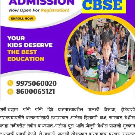
श्री.चव्हाण यांनी यांनी दिवे घाटमाथ्यावरील पालखी विसावा, झेंडेवाडी
ग्रामपचायतीने वारकऱ्यांसाठी उभारण्यात आलेला हिरकणी कक्ष, सासवड येथील
कऱ्हा नदीवरील नवीन बांधण्यात आलेला पुल आणि जेजुरी येथील पालखी मुक्काम
स्थळाची पाहणी केली. ते म्हणाले, पालखी सोहळ्यात वारकऱ्यांचा प्रवास सुखकर