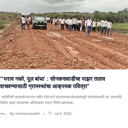
“‘भराव नको, पूल बांधा’ : सोनकसवाडीचा पाझर तलाव
वाचवण्यासाठी ग्रामस्थांचा आक्रमक पवित्रा”
प्रतिनिधी बारामती-फलटण नवीन रेल्वे मार्ग प्रकल्पाच्या बांधकामामुळे सोनकसवाडी (ता. बारामती)
येथील पाझर तलावाच्या अस्तित्वावर संकट निर्माण झाल्याचा…
By
mnewsmarathi
Jul 6, 2026