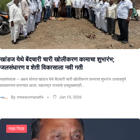
खांडज येथे बेंदचारी चारी खोलीकरण कामाचा शुभारंभ;
जलसंधारण व शेती विकासाला नवी गती
सहसंपादक – अक्षय थोरात खांडज येथे बेंदचारी चारी खोलीकरण कामाचा शुभारंभ उत्साहपूर्ण
वातावरणात करण्यात आला. महाराष्ट्र राज्याचे उपमुख्यमंत्री…
By
mnewsmarathi
Jun 10, 2026
माझा जिल्हा