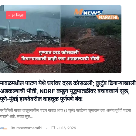
माझा जिल्हा
मावळमधील पाटण येथे घरांवर दरड कोसळली; कुटुंब ढिगाऱ्याखाली
अडकल्याची भीती, NDRF कडून युद्धपातळीवर बचावकार्य सुरू,
पुणे-मुंबई हायवेवरील वाहतूक पूर्णपणे बंद!
​प्रतिनिधी मावळ तालुक्यातील पाटण गावात आज (६ जुलै) पहाटेच्या सुमारास एक अत्यंत दुर्दैवी घटना
घडली आहे. सतत सुरू…
By
mnewsmarathi
Jul 6, 2026