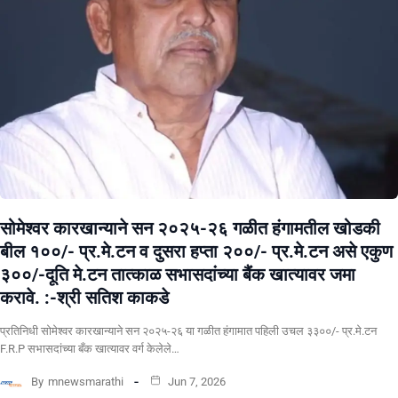
सोमेश्वर कारखान्याने सन २०२५-२६ गळीत हंगामतील खोडकी
बील १००/- प्र.मे.टन व दुसरा हप्ता २००/- प्र.मे.टन असे एकुण
३००/-दूति मे.टन तात्काळ सभासदांच्या बैंक खात्यावर जमा
करावे. :-श्री सतिश काकडे
प्रतिनिधी सोमेश्वर कारखान्याने सन २०२५-२६ या गळीत हंगामात पहिली उचल ३३००/- प्र.मे.टन
F.R.P सभासदांच्या बँक खात्यावर वर्ग केलेले…
By
mnewsmarathi
Jun 7, 2026