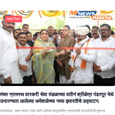
माझा जिल्हा
मंचर ग्रामस्थ वारकरी सेवा मंडळाच्या वतीनं श्रीक्षेत्र पंढरपूर येथे
उभारण्यात आलेल्या धर्मशाळेच्या नव्या इमारतीचे उद्घाटन.
उपसंपादक- अक्षय थोरात मंचर आणि आंबेगाव तालुक्यातील ग्रामस्थांनी उभारलेली ही सुसज्ज