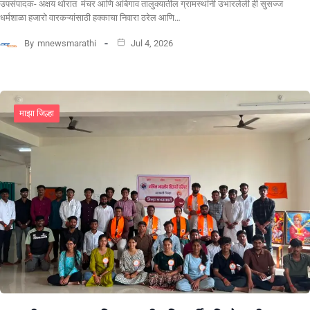
उपसंपादक- अक्षय थोरात मंचर आणि आंबेगाव तालुक्यातील ग्रामस्थांनी उभारलेली ही सुसज्ज
धर्मशाळा हजारो वारकऱ्यांसाठी हक्काचा निवारा ठरेल आणि…
By
mnewsmarathi
Jul 4, 2026
माझा जिल्हा