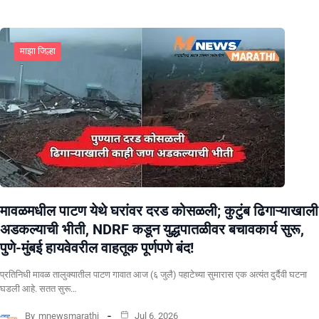
माझा जिल्हा
मावळमधील पाटण येथे घरांवर दरड कोसळली; कुटुंब ढिगाऱ्याखाली
अडकल्याची भीती, NDRF कडून युद्धपातळीवर बचावकार्य सुरू,
पुणे-मुंबई हायवेवरील वाहतूक पूर्णपणे बंद!
​प्रतिनिधी मावळ तालुक्यातील पाटण गावात आज (६ जुलै) पहाटेच्या सुमारास एक अत्यंत दुर्दैवी घटना
घडली आहे. सतत सुरू…
By
mnewsmarathi
Jul 6, 2026