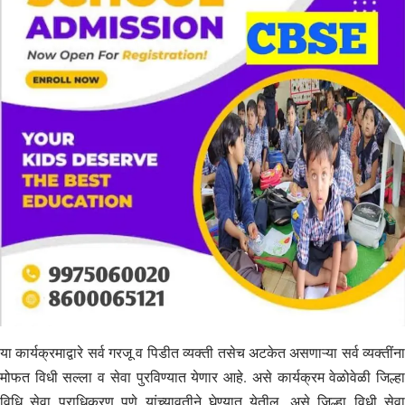
या कार्यक्रमाद्वारे सर्व गरजू व पिडीत व्यक्ती तसेच अटकेत असणाऱ्या सर्व व्यक्तींना
मोफत विधी सल्ला व सेवा पुरविण्यात येणार आहे. असे कार्यक्रम वेळोवेळी जिल्हा
विधि सेवा प्राधिकरण पुणे यांच्यावतीने घेण्यात येतील, असे जिल्हा विधी सेवा