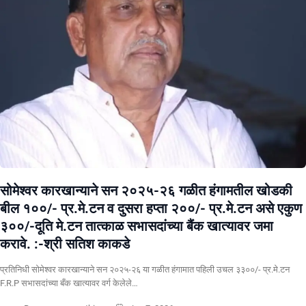
सोमेश्वर कारखान्याने सन २०२५-२६ गळीत हंगामतील खोडकी
बील १००/- प्र.मे.टन व दुसरा हप्ता २००/- प्र.मे.टन असे एकुण
३००/-दूति मे.टन तात्काळ सभासदांच्या बैंक खात्यावर जमा
करावे. :-श्री सतिश काकडे
प्रतिनिधी सोमेश्वर कारखान्याने सन २०२५-२६ या गळीत हंगामात पहिली उचल ३३००/- प्र.मे.टन
F.R.P सभासदांच्या बँक खात्यावर वर्ग केलेले…