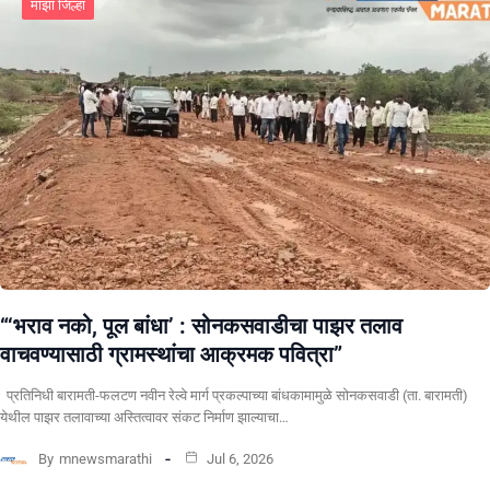
माझा जिल्हा
“‘भराव नको, पूल बांधा’ : सोनकसवाडीचा पाझर तलाव
वाचवण्यासाठी ग्रामस्थांचा आक्रमक पवित्रा”
प्रतिनिधी बारामती-फलटण नवीन रेल्वे मार्ग प्रकल्पाच्या बांधकामामुळे सोनकसवाडी (ता. बारामती)
येथील पाझर तलावाच्या अस्तित्वावर संकट निर्माण झाल्याचा…
By
mnewsmarathi
Jul 6, 2026