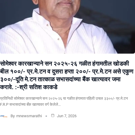
सोमेश्वर कारखान्याने सन २०२५-२६ गळीत हंगामतील खोडकी
बील १००/- प्र.मे.टन व दुसरा हप्ता २००/- प्र.मे.टन असे एकुण
३००/-दूति मे.टन तात्काळ सभासदांच्या बैंक खात्यावर जमा
करावे. :-श्री सतिश काकडे
प्रतिनिधी सोमेश्वर कारखान्याने सन २०२५-२६ या गळीत हंगामात पहिली उचल ३३००/- प्र.मे.टन
F.R.P सभासदांच्या बँक खात्यावर वर्ग केलेले…
By
mnewsmarathi
Jun 7, 2026