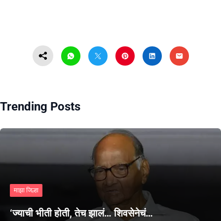
Trending Posts
माझा जिल्हा
‘ज्याची भीती होती, तेच झालं… शिवसेनेचं…