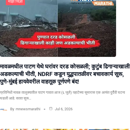
माझा जिल्हा
मावळमधील पाटण येथे घरांवर दरड कोसळली; कुटुंब ढिगाऱ्याखाली
अडकल्याची भीती, NDRF कडून युद्धपातळीवर बचावकार्य सुरू,
पुणे-मुंबई हायवेवरील वाहतूक पूर्णपणे बंद!
​प्रतिनिधी मावळ तालुक्यातील पाटण गावात आज (६ जुलै) पहाटेच्या सुमारास एक अत्यंत दुर्दैवी घटना
घडली आहे. सतत सुरू…
By
mnewsmarathi
Jul 6, 2026