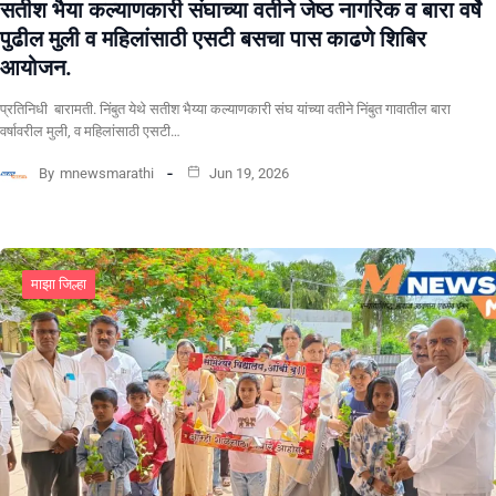
सतीश भैया कल्याणकारी संघाच्या वतीने जेष्ठ नागरिक व बारा वर्षे
पुढील मुली व महिलांसाठी एसटी बसचा पास काढणे शिबिर
आयोजन.
प्रतिनिधी बारामती. निंबुत येथे सतीश भैय्या कल्याणकारी संघ यांच्या वतीने निंबुत गावातील बारा
वर्षावरील मुली, व महिलांसाठी एसटी…
By
mnewsmarathi
Jun 19, 2026
माझा जिल्हा