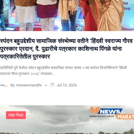
स्पंदन बहुउद्देशीय सामाजिक संस्थेच्या वतीने ‘हिंदवी स्वराज्य गौरव
पुरस्कार प्रदान, दै. पुढारीचे पत्रकार काशिनाथ पिंगळे यांना
पत्रकारितेतील पुरस्कार
प्रतिनिधी पुणे येथील स्पंदन बहुउद्देशीय सामाजिक संस्था यांच्या ५ व्या वर्धापन दिनानिमित्ताने ‘हिंदवी
स्वराज्य गौरव पुरस्कार २०२६’ मंगळवार…
By
mnewsmarathi
Jul 10, 2026
माझा जिल्हा