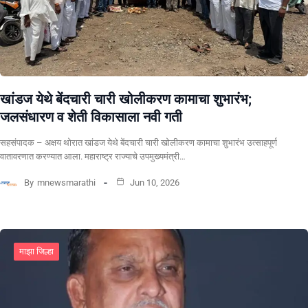
खांडज येथे बेंदचारी चारी खोलीकरण कामाचा शुभारंभ;
जलसंधारण व शेती विकासाला नवी गती
सहसंपादक – अक्षय थोरात खांडज येथे बेंदचारी चारी खोलीकरण कामाचा शुभारंभ उत्साहपूर्ण
वातावरणात करण्यात आला. महाराष्ट्र राज्याचे उपमुख्यमंत्री…
By
mnewsmarathi
Jun 10, 2026
माझा जिल्हा