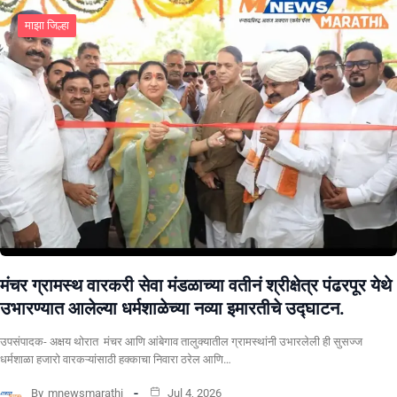
माझा जिल्हा
मंचर ग्रामस्थ वारकरी सेवा मंडळाच्या वतीनं श्रीक्षेत्र पंढरपूर येथे
उभारण्यात आलेल्या धर्मशाळेच्या नव्या इमारतीचे उद्घाटन.
उपसंपादक- अक्षय थोरात मंचर आणि आंबेगाव तालुक्यातील ग्रामस्थांनी उभारलेली ही सुसज्ज
धर्मशाळा हजारो वारकऱ्यांसाठी हक्काचा निवारा ठरेल आणि…
By
mnewsmarathi
Jul 4, 2026