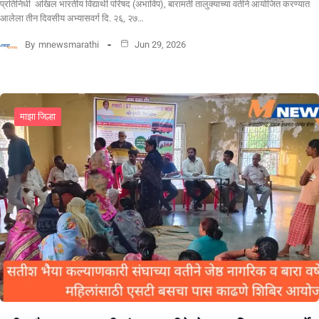
प्रतिनिधी अखिल भारतीय विद्यार्थी परिषद (अभाविप), बारामती तालुक्याच्या वतीने आयोजित करण्यात
आलेला तीन दिवसीय अभ्यासवर्ग दि. २६, २७…
By
mnewsmarathi
Jun 29, 2026
माझा जिल्हा