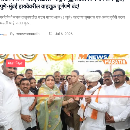
पुणे-मुंबई हायवेवरील वाहतूक पूर्णपणे बंद!
​प्रतिनिधी मावळ तालुक्यातील पाटण गावात आज (६ जुलै) पहाटेच्या सुमारास एक अत्यंत दुर्दैवी घटना
घडली आहे. सतत सुरू…
By
mnewsmarathi
Jul 6, 2026
माझा जिल्हा