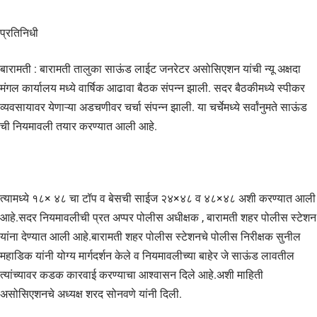
प्रतिनिधी
बारामती : बारामती तालुका साऊंड लाईट जनरेटर असोसिएशन यांची न्यू अक्षदा
मंगल कार्यालय मध्ये वार्षिक आढावा बैठक संपन्न झाली. सदर बैठकीमध्ये स्पीकर
व्यवसायावर येणाऱ्या अडचणीवर चर्चा संपन्न झाली. या चर्चेमध्ये सर्वांनुमते साऊंड
ची नियमावली तयार करण्यात आली आहे.
त्यामध्ये १८× ४८ चा टॉप व बेसची साईज २४×४८ व ४८×४८ अशी करण्यात आली
आहे.सदर नियमावलीची प्रत अप्पर पोलीस अधीक्षक , बारामती शहर पोलीस स्टेशन
यांना देण्यात आली आहे.बारामती शहर पोलीस स्टेशनचे पोलीस निरीक्षक सुनील
महाडिक यांनी योग्य मार्गदर्शन केले व नियमावलीच्या बाहेर जे साऊंड लावतील
त्यांच्यावर कडक कारवाई करण्याचा आश्वासन दिले आहे.अशी माहिती
असोसिएशनचे अध्यक्ष शरद सोनवणे यांनी दिली.