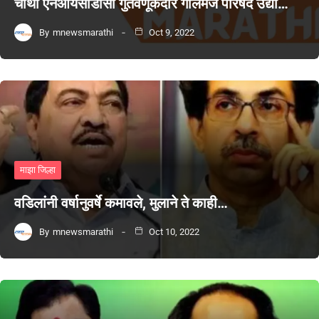
चौथी एनआयसीडीसी गुंतवणूकदार गोलमेज परिषद उद्या…
By
mnewsmarathi
Oct 9, 2022
माझा जिल्हा
वडिलांनी वर्षानुवर्षे कमावले, मुलाने ते काही…
By
mnewsmarathi
Oct 10, 2022