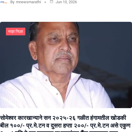
By
mnewsmarathi
Jun 10, 2026
माझा जिल्हा
सोमेश्वर कारखान्याने सन २०२५-२६ गळीत हंगामतील खोडकी
बील १००/- प्र.मे.टन व दुसरा हप्ता २००/- प्र.मे.टन असे एकुण