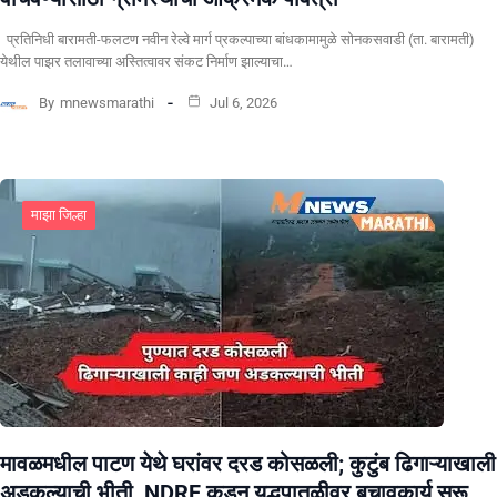
प्रतिनिधी बारामती-फलटण नवीन रेल्वे मार्ग प्रकल्पाच्या बांधकामामुळे सोनकसवाडी (ता. बारामती)
येथील पाझर तलावाच्या अस्तित्वावर संकट निर्माण झाल्याचा…
By
mnewsmarathi
Jul 6, 2026
माझा जिल्हा
मावळमधील पाटण येथे घरांवर दरड कोसळली; कुटुंब ढिगाऱ्याखाली
अडकल्याची भीती, NDRF कडून युद्धपातळीवर बचावकार्य सुरू,