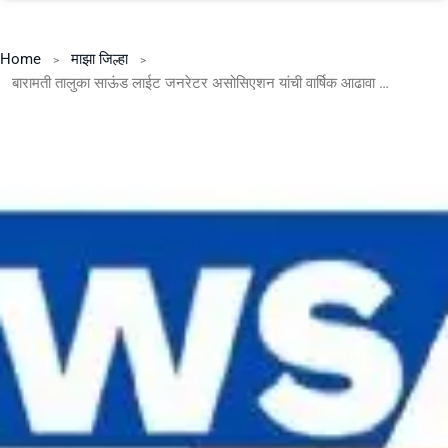
Home
माझा जिल्हा
बारामती तालुका साऊंड लाईट जनरेटर असोसिएशन यांची वार्षिक आढावा बैठक संपन्न