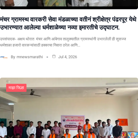
मंचर ग्रामस्थ वारकरी सेवा मंडळाच्या वतीनं श्रीक्षेत्र पंढरपूर येथे
उभारण्यात आलेल्या धर्मशाळेच्या नव्या इमारतीचे उद्घाटन.
उपसंपादक- अक्षय थोरात मंचर आणि आंबेगाव तालुक्यातील ग्रामस्थांनी उभारलेली ही सुसज्ज
धर्मशाळा हजारो वारकऱ्यांसाठी हक्काचा निवारा ठरेल आणि…
By
mnewsmarathi
Jul 4, 2026
माझा जिल्हा