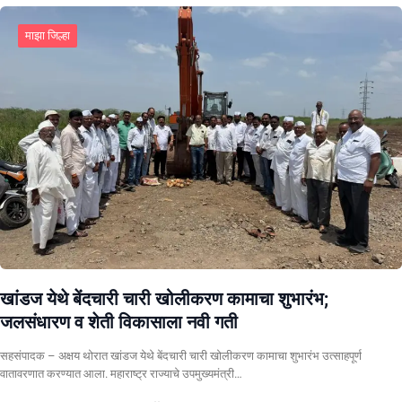
माझा जिल्हा
खांडज येथे बेंदचारी चारी खोलीकरण कामाचा शुभारंभ;
जलसंधारण व शेती विकासाला नवी गती
सहसंपादक – अक्षय थोरात खांडज येथे बेंदचारी चारी खोलीकरण कामाचा शुभारंभ उत्साहपूर्ण
वातावरणात करण्यात आला. महाराष्ट्र राज्याचे उपमुख्यमंत्री…