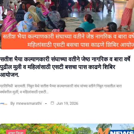
सतीश भैया कल्याणकारी संघाच्या वतीने जेष्ठ नागरिक व बारा वर्षे
पुढील मुली व महिलांसाठी एसटी बसचा पास काढणे शिबिर
आयोजन.
प्रतिनिधी बारामती. निंबुत येथे सतीश भैय्या कल्याणकारी संघ यांच्या वतीने निंबुत गावातील बारा
वर्षावरील मुली, व महिलांसाठी एसटी…
By
mnewsmarathi
Jun 19, 2026
माझा जिल्हा