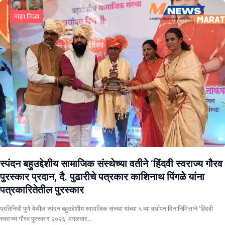
माझा जिल्हा
स्पंदन बहुउद्देशीय सामाजिक संस्थेच्या वतीने ‘हिंदवी स्वराज्य गौरव
पुरस्कार प्रदान, दै. पुढारीचे पत्रकार काशिनाथ पिंगळे यांना
पत्रकारितेतील पुरस्कार
प्रतिनिधी पुणे येथील स्पंदन बहुउद्देशीय सामाजिक संस्था यांच्या ५ व्या वर्धापन दिनानिमित्ताने ‘हिंदवी
स्वराज्य गौरव पुरस्कार २०२६’ मंगळवार…