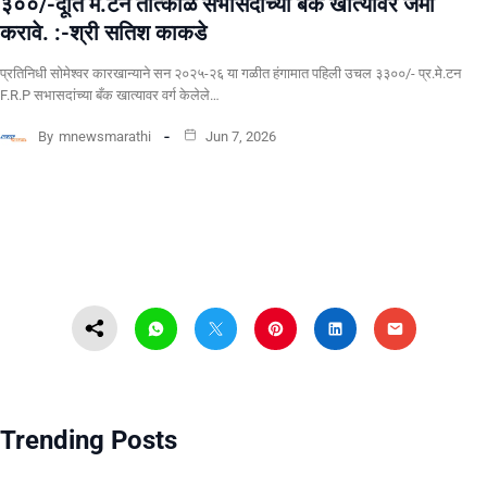
३००/-दूति मे.टन तात्काळ सभासदांच्या बैंक खात्यावर जमा
करावे. :-श्री सतिश काकडे
प्रतिनिधी सोमेश्वर कारखान्याने सन २०२५-२६ या गळीत हंगामात पहिली उचल ३३००/- प्र.मे.टन
F.R.P सभासदांच्या बँक खात्यावर वर्ग केलेले…
By
mnewsmarathi
Jun 7, 2026
Trending Posts