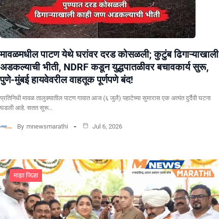
मावळमधील पाटण येथे घरांवर दरड कोसळली; कुटुंब ढिगाऱ्याखाली
अडकल्याची भीती, NDRF कडून युद्धपातळीवर बचावकार्य सुरू,
पुणे-मुंबई हायवेवरील वाहतूक पूर्णपणे बंद!
​प्रतिनिधी मावळ तालुक्यातील पाटण गावात आज (६ जुलै) पहाटेच्या सुमारास एक अत्यंत दुर्दैवी घटना
घडली आहे. सतत सुरू…
By
mnewsmarathi
Jul 6, 2026
माझा जिल्हा