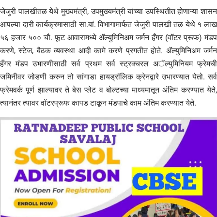
जेजुरी पालखीतळ येथे मुख्यमंत्री, उपमुख्यमंत्री यांच्या उपस्थितीत होणाऱ्या शासन
आपल्या दारी कार्यक्रमासाठी सा.बां. विभागामार्फत जेजुरी पालखी तळ येथे १ लाख
५६ हजार ५०० चौ. फूट आवारामध्ये ॲल्युमिनिअम जर्मन हँगर (वॉटर प्रूफ) मंडप
करणे, स्टेज, बैठक व्यवस्था आदी कामे करणे प्रगतीत होते. ॲल्युमिनिअम जर्मन
हँगर मंडप उभारणीसाठी सर्व प्रथम सर्व स्ट्रक्चरल अॅल्युमिनियम फ्रेमची
जमिनीवर जोडणी करुन तो सांगाडा हायड्रॉलिक क्रेनद्वारे उभारण्यात येतो. सर्व
फ्रेमवर्क पूर्ण झाल्यावर ते बेस प्लेट व बोल्टच्या माध्यमातून अंतिम करण्यात येते,
त्यानंतर त्यावर वॉटरप्रूफ कापड टाकून मंडपाचे काम अंतिम करण्यात येते.