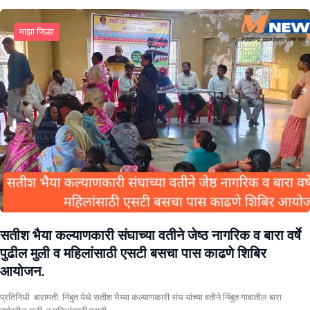
माझा जिल्हा
सतीश भैया कल्याणकारी संघाच्या वतीने जेष्ठ नागरिक व बारा वर्षे
पुढील मुली व महिलांसाठी एसटी बसचा पास काढणे शिबिर
आयोजन.
प्रतिनिधी बारामती. निंबुत येथे सतीश भैय्या कल्याणकारी संघ यांच्या वतीने निंबुत गावातील बारा