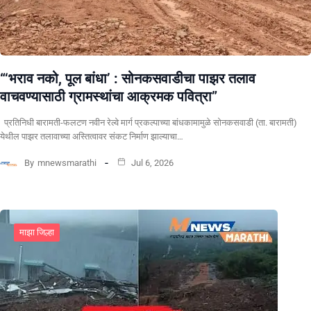
“‘भराव नको, पूल बांधा’ : सोनकसवाडीचा पाझर तलाव
वाचवण्यासाठी ग्रामस्थांचा आक्रमक पवित्रा”
प्रतिनिधी बारामती-फलटण नवीन रेल्वे मार्ग प्रकल्पाच्या बांधकामामुळे सोनकसवाडी (ता. बारामती)
येथील पाझर तलावाच्या अस्तित्वावर संकट निर्माण झाल्याचा…
By
mnewsmarathi
Jul 6, 2026
माझा जिल्हा