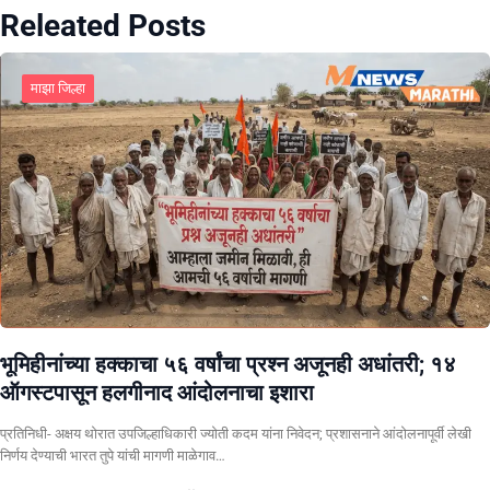
Releated Posts
माझा जिल्हा
भूमिहीनांच्या हक्काचा ५६ वर्षांचा प्रश्न अजूनही अधांतरी; १४
ऑगस्टपासून हलगीनाद आंदोलनाचा इशारा
प्रतिनिधी- अक्षय थोरात उपजिल्हाधिकारी ज्योती कदम यांना निवेदन; प्रशासनाने आंदोलनापूर्वी लेखी
निर्णय देण्याची भारत तुपे यांची मागणी माळेगाव…