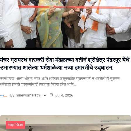
मंचर ग्रामस्थ वारकरी सेवा मंडळाच्या वतीनं श्रीक्षेत्र पंढरपूर येथे
उभारण्यात आलेल्या धर्मशाळेच्या नव्या इमारतीचे उद्घाटन.
उपसंपादक- अक्षय थोरात मंचर आणि आंबेगाव तालुक्यातील ग्रामस्थांनी उभारलेली ही सुसज्ज
धर्मशाळा हजारो वारकऱ्यांसाठी हक्काचा निवारा ठरेल आणि…
By
mnewsmarathi
Jul 4, 2026
माझा जिल्हा