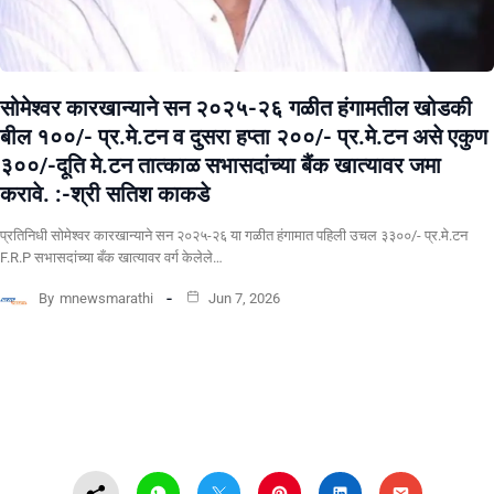
सोमेश्वर कारखान्याने सन २०२५-२६ गळीत हंगामतील खोडकी
बील १००/- प्र.मे.टन व दुसरा हप्ता २००/- प्र.मे.टन असे एकुण
३००/-दूति मे.टन तात्काळ सभासदांच्या बैंक खात्यावर जमा
करावे. :-श्री सतिश काकडे
प्रतिनिधी सोमेश्वर कारखान्याने सन २०२५-२६ या गळीत हंगामात पहिली उचल ३३००/- प्र.मे.टन
F.R.P सभासदांच्या बँक खात्यावर वर्ग केलेले…
By
mnewsmarathi
Jun 7, 2026