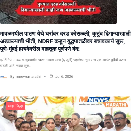
मावळमधील पाटण येथे घरांवर दरड कोसळली; कुटुंब ढिगाऱ्याखाली
अडकल्याची भीती, NDRF कडून युद्धपातळीवर बचावकार्य सुरू,
पुणे-मुंबई हायवेवरील वाहतूक पूर्णपणे बंद!
​प्रतिनिधी मावळ तालुक्यातील पाटण गावात आज (६ जुलै) पहाटेच्या सुमारास एक अत्यंत दुर्दैवी घटना
घडली आहे. सतत सुरू…
By
mnewsmarathi
Jul 6, 2026
माझा जिल्हा