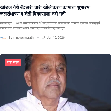
खांडज येथे बेंदचारी चारी खोलीकरण कामाचा शुभारंभ;
जलसंधारण व शेती विकासाला नवी गती
सहसंपादक – अक्षय थोरात खांडज येथे बेंदचारी चारी खोलीकरण कामाचा शुभारंभ उत्साहपूर्ण
वातावरणात करण्यात आला. महाराष्ट्र राज्याचे उपमुख्यमंत्री…
By
mnewsmarathi
Jun 10, 2026
माझा जिल्हा