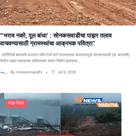
“‘भराव नको, पूल बांधा’ : सोनकसवाडीचा पाझर तलाव
वाचवण्यासाठी ग्रामस्थांचा आक्रमक पवित्रा”
प्रतिनिधी बारामती-फलटण नवीन रेल्वे मार्ग प्रकल्पाच्या बांधकामामुळे सोनकसवाडी (ता. बारामती)
येथील पाझर तलावाच्या अस्तित्वावर संकट निर्माण झाल्याचा…
By
mnewsmarathi
Jul 6, 2026
माझा जिल्हा