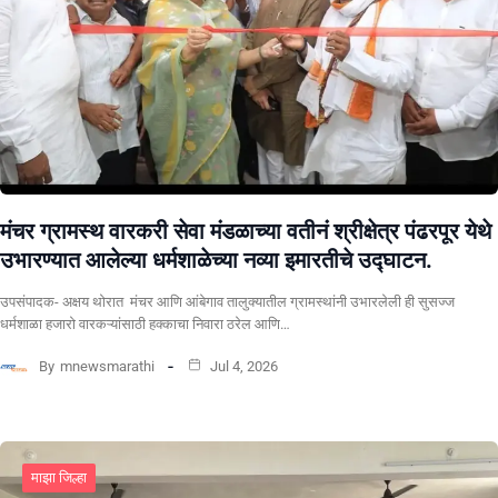
मंचर ग्रामस्थ वारकरी सेवा मंडळाच्या वतीनं श्रीक्षेत्र पंढरपूर येथे
उभारण्यात आलेल्या धर्मशाळेच्या नव्या इमारतीचे उद्घाटन.
उपसंपादक- अक्षय थोरात मंचर आणि आंबेगाव तालुक्यातील ग्रामस्थांनी उभारलेली ही सुसज्ज
धर्मशाळा हजारो वारकऱ्यांसाठी हक्काचा निवारा ठरेल आणि…
By
mnewsmarathi
Jul 4, 2026
माझा जिल्हा