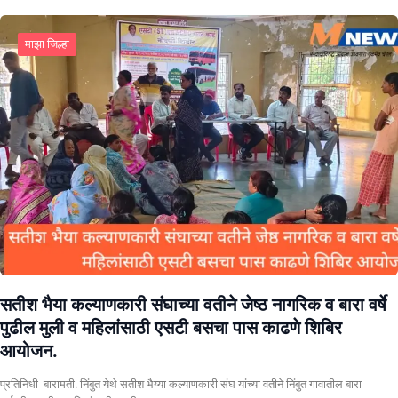
माझा जिल्हा
सतीश भैया कल्याणकारी संघाच्या वतीने जेष्ठ नागरिक व बारा वर्षे
पुढील मुली व महिलांसाठी एसटी बसचा पास काढणे शिबिर
आयोजन.
प्रतिनिधी बारामती. निंबुत येथे सतीश भैय्या कल्याणकारी संघ यांच्या वतीने निंबुत गावातील बारा