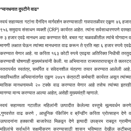
*मानधनात दुपटीने वाढ*
स्वयं सहाय्यता गटांना दैनंदिन मार्गदर्शन करण्यासाठी गावपातळीवर एकूण ४६ हजार
९५६ समुदाय संसाधन व्यक्ती (CRP) कार्यरत आहेत. त्यांना सर्वसाधारणपणे दरमहा
रु ३ हजार एवढे मानधन अदा करण्यात येते. बचत गट चळवळीतील त्यांचे योगदान व
मागणी लक्षात घेऊन त्यांच्या मानधनात वाढ करून ते प्रति महा ६ हजार रुपये एवढे
करण्यात येणार आहे. या करिता १६३ कोटी रुपये एवढ्या अतिरिक्त निधीची तरतुद
करण्याची घोषणाही मुख्यमंत्र्यांनी केली. या अभियानात राज्यस्तरापासून ते क्लस्टर
स्तरापर्यत स्वतंत्र, समर्पित व संवेदनशील यंत्रणा तयार करण्यात आलेली आहे.
सद्यस्थितीत अभियानांतर्गत एकूण २७४१ कंत्राटी कर्मचारी कार्यरत असून त्यांच्या
मासिक मानधनामध्ये २० टक्के वाढ करण्यात येणार आहे तसेच त्यांच्या इतरही
मागण्या मान्य करण्यात आल्या आहेत, असेही मुख्यमंत्री म्हणाले.
स्वयं सहाय्यता गटातील महिलांनी उत्पादीत केलेल्या वस्तुचे मूल्यवर्धन करणे
,गुणवत्तेत वाढ करणे , आधुनिक पॅकेजिंग व ब्रॅन्डींग करिता प्रोत्साहन देणे व
उत्पादनांना हक्काची बाजारेपठ मिळवून देणे इत्यादी उपक्रम राबवून ग्रामीण
महिलांचे सर्वार्थाने सक्षमीकरण करण्यासाठी शासन भविष्यात देखील कटीबध्द