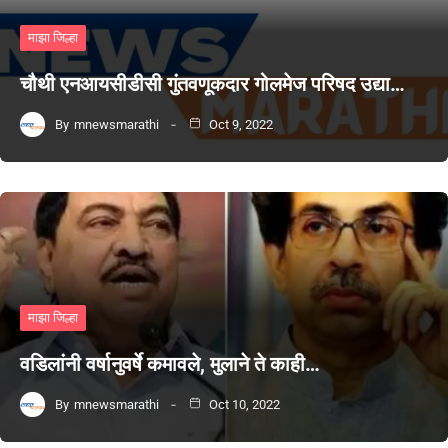
माझा जिल्हा
चौथी एनआयसीडीसी गुंतवणूकदार गोलमेज परिषद उद्या…
By
mnewsmarathi
Oct 9, 2022
माझा जिल्हा
वडिलांनी वर्षानुवर्षे कमावले, मुलाने ते काही…
By
mnewsmarathi
Oct 10, 2022