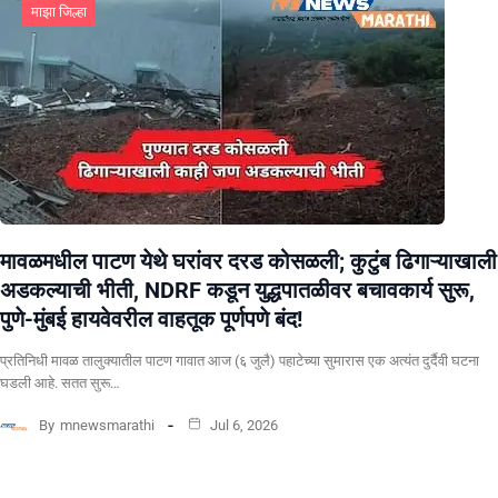
माझा जिल्हा
मावळमधील पाटण येथे घरांवर दरड कोसळली; कुटुंब ढिगाऱ्याखाली
अडकल्याची भीती, NDRF कडून युद्धपातळीवर बचावकार्य सुरू,
पुणे-मुंबई हायवेवरील वाहतूक पूर्णपणे बंद!
​प्रतिनिधी मावळ तालुक्यातील पाटण गावात आज (६ जुलै) पहाटेच्या सुमारास एक अत्यंत दुर्दैवी घटना
घडली आहे. सतत सुरू…
By
mnewsmarathi
Jul 6, 2026