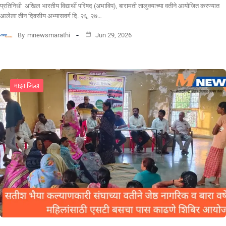
प्रतिनिधी अखिल भारतीय विद्यार्थी परिषद (अभाविप), बारामती तालुक्याच्या वतीने आयोजित करण्यात
आलेला तीन दिवसीय अभ्यासवर्ग दि. २६, २७…
By
mnewsmarathi
Jun 29, 2026
माझा जिल्हा