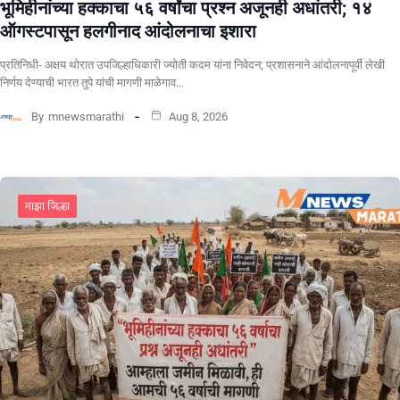
भूमिहीनांच्या हक्काचा ५६ वर्षांचा प्रश्न अजूनही अधांतरी; १४
ऑगस्टपासून हलगीनाद आंदोलनाचा इशारा
प्रतिनिधी- अक्षय थोरात उपजिल्हाधिकारी ज्योती कदम यांना निवेदन; प्रशासनाने आंदोलनापूर्वी लेखी
निर्णय देण्याची भारत तुपे यांची मागणी माळेगाव…
By
mnewsmarathi
Aug 8, 2026
माझा जिल्हा