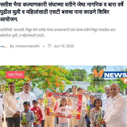
सतीश भैया कल्याणकारी संघाच्या वतीने जेष्ठ नागरिक व बारा वर्षे
पुढील मुली व महिलांसाठी एसटी बसचा पास काढणे शिबिर
आयोजन.
प्रतिनिधी बारामती. निंबुत येथे सतीश भैय्या कल्याणकारी संघ यांच्या वतीने निंबुत गावातील बारा
वर्षावरील मुली, व महिलांसाठी एसटी…
By
mnewsmarathi
Jun 19, 2026
माझा जिल्हा