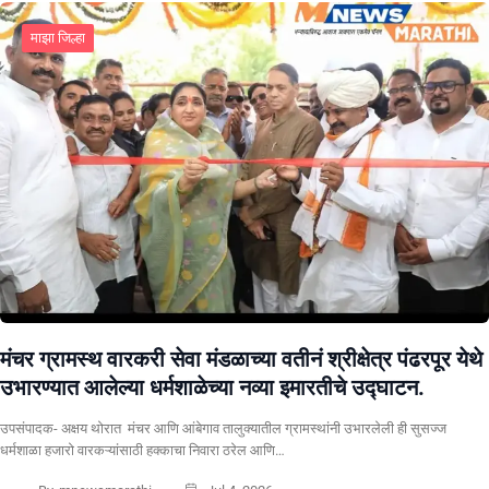
माझा जिल्हा
मंचर ग्रामस्थ वारकरी सेवा मंडळाच्या वतीनं श्रीक्षेत्र पंढरपूर येथे
उभारण्यात आलेल्या धर्मशाळेच्या नव्या इमारतीचे उद्घाटन.
उपसंपादक- अक्षय थोरात मंचर आणि आंबेगाव तालुक्यातील ग्रामस्थांनी उभारलेली ही सुसज्ज
धर्मशाळा हजारो वारकऱ्यांसाठी हक्काचा निवारा ठरेल आणि…