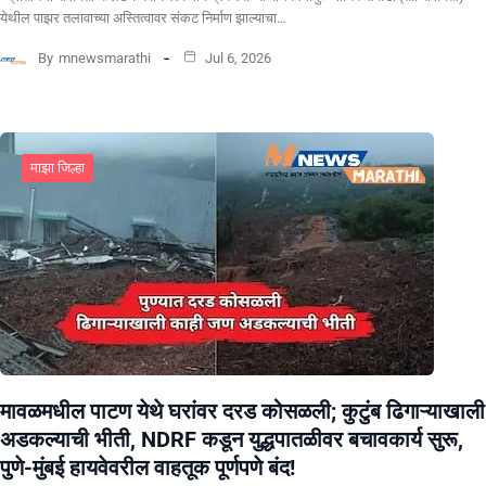
येथील पाझर तलावाच्या अस्तित्वावर संकट निर्माण झाल्याचा…
By
mnewsmarathi
Jul 6, 2026
माझा जिल्हा
मावळमधील पाटण येथे घरांवर दरड कोसळली; कुटुंब ढिगाऱ्याखाली
अडकल्याची भीती, NDRF कडून युद्धपातळीवर बचावकार्य सुरू,
पुणे-मुंबई हायवेवरील वाहतूक पूर्णपणे बंद!