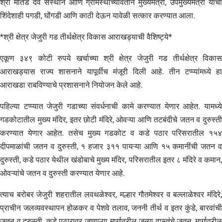
श्री मार्तंड देव संस्थान आणि ग्रामस्थांच्यावतीने मुख्यमंत्री, उपमुख्यमंत्री यांचा
शिंदेशाही पगडी, घोंगडी आणि काठी देऊन यावेळी सत्कार करण्यात आला.
*श्री क्षेत्र जेजुरी गड तीर्थक्षेत्र विकास आराखड्याची वैशिष्ट्ये*
एकूण ३४९ कोटी रुपये खर्चाच्या श्री क्षेत्र जेजुरी गड तीर्थक्षेत्र विकास
आराखड्यास राज्य शासनाने यापूर्वीच मंजूरी दिली आहे. तीन टप्प्यांमध्ये हा
आराखडा राबविण्याचे प्रशासनाने नियोजन केले आहे.
पहिल्या टप्प्यात जेजुरी गडाच्या संवर्धनाची कामे करण्यात येणार आहेत. यामध्ये
गडकोटातील मुख्य मंदिर, इतर छोटी मंदिरे, ओवऱ्या आणि तटबंदीचे जतन व दुरुस्ती
करण्यात येणार आहेत. तसेच मुख्य गडकोट व कडे पठार परिसरातील १५४
दीपमाळांची जतन व दुरुस्ती, १ हजार ३११ पायऱ्या आणि १५ कमानींची जतन व
दुरुस्ती, कडे पठार येथील खंडोबाचे मुख्य मंदिर, परिसरातील इतर ८ मंदिरे व कमान,
ओवऱ्यांचे जतन व दुरुस्ती करण्यात येणार आहे.
त्याच बरोबर जेजुरी शहरातील लवथळेश्वर, मल्हार गौतमेश्वर व बल्लाळेश्वर मंदिरे,
प्राचीन जलव्यवस्थापन होळकर व पेशवे तलाव, जननी तीर्थ व इतर कुंडे, बारवांची
जतन व दुरुस्ती, कडे पठारावर जाणाऱ्या मार्गावरील जुन्या वास्तूंचे जतन, मार्गावरील