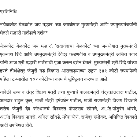
प्रतिनिधि
*‘येळकोट येळकोट जय मल्हार’ च्या जयघोषात मुख्यमंत्री आणि उपमुख्यमंत्र्यांनी
घेतले मल्हारी मार्तंडाचे दर्शन*
येळकोट येळकोट जय मल्हार’, ‘सदानंदाचा येळकोट’ च्या जयघोषात मुख्यमंत्री
एकनाथ शिंदे आणि उपमुख्यमंत्री देवेंद्र फडणवीस व उपमुख्यमंत्री अजित पवार
यांनी आज श्री मल्हारी मार्तंडाची पूजा करुन दर्शन घेतले. मुख्यमंत्री श्री.शिंदे यांच्या
हस्ते तीर्थक्षेत्र जेजुरी गड विकास आराखड्याच्या एकूण ३४९ कोटी रुपयांपैकी
पहिला टप्प्यातील १०९ कोटींच्या कामांचे भूमिपूजन करण्यात आले.
यावेळी उच्च व तंत्र शिक्षण मंत्री तथा पुण्याचे पालकमंत्री चंद्रकांतदादा पाटील,
आमदार राहुल कुल, माजी मंत्री हर्षवर्धन पाटील, माजी राज्यमंत्री विजय शिवतारे
तसेच जेजुरी देव संस्थानचे विश्वस्त पोपटराव खोमणे, अॅड.पांडुरंग थोरवे,
अॅड.विश्वास पानसे, अनिल सौंदडे, मंगेश घोणे, राजेंद्र खेडेकर, अभिजित देवकाते
आदी उपस्थित होते.