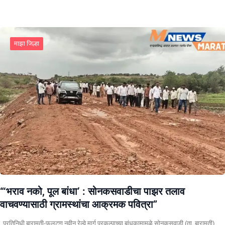
माझा जिल्हा
“‘भराव नको, पूल बांधा’ : सोनकसवाडीचा पाझर तलाव
वाचवण्यासाठी ग्रामस्थांचा आक्रमक पवित्रा”
प्रतिनिधी बारामती-फलटण नवीन रेल्वे मार्ग प्रकल्पाच्या बांधकामामुळे सोनकसवाडी (ता. बारामती)