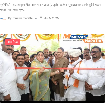
​प्रतिनिधी मावळ तालुक्यातील पाटण गावात आज (६ जुलै) पहाटेच्या सुमारास एक अत्यंत दुर्दैवी घटना
घडली आहे. सतत सुरू…
By
mnewsmarathi
Jul 6, 2026
माझा जिल्हा