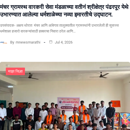
मंचर ग्रामस्थ वारकरी सेवा मंडळाच्या वतीनं श्रीक्षेत्र पंढरपूर येथे
उभारण्यात आलेल्या धर्मशाळेच्या नव्या इमारतीचे उद्घाटन.
उपसंपादक- अक्षय थोरात मंचर आणि आंबेगाव तालुक्यातील ग्रामस्थांनी उभारलेली ही सुसज्ज
धर्मशाळा हजारो वारकऱ्यांसाठी हक्काचा निवारा ठरेल आणि…
By
mnewsmarathi
Jul 4, 2026
माझा जिल्हा