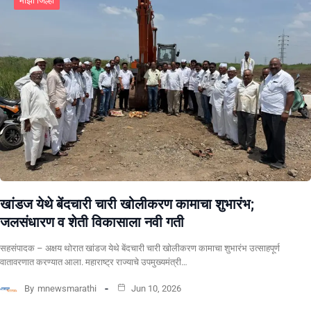
माझा जिल्हा
खांडज येथे बेंदचारी चारी खोलीकरण कामाचा शुभारंभ;
जलसंधारण व शेती विकासाला नवी गती
सहसंपादक – अक्षय थोरात खांडज येथे बेंदचारी चारी खोलीकरण कामाचा शुभारंभ उत्साहपूर्ण
वातावरणात करण्यात आला. महाराष्ट्र राज्याचे उपमुख्यमंत्री…
By
mnewsmarathi
Jun 10, 2026