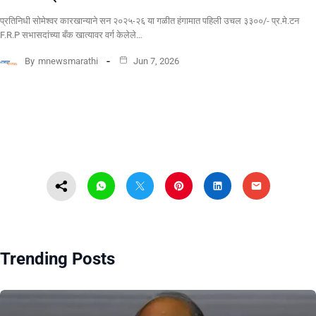
प्रतिनिधी सोमेश्वर कारखान्याने सन २०२५-२६ या गळीत हंगामात पहिली उचल ३३००/- प्र.मे.टन
F.R.P सभासदांच्या बँक खात्यावर वर्ग केलेले…
By
mnewsmarathi
Jun 7, 2026
Trending Posts