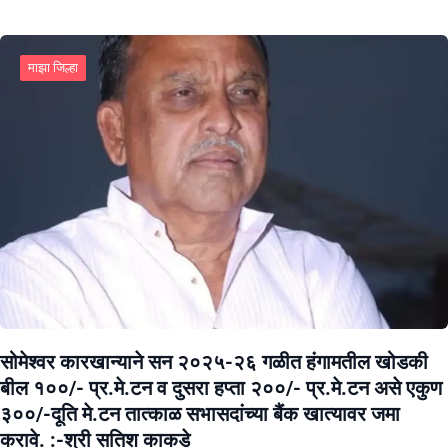
माझा जिल्हा
सोमेश्वर कारखान्याने सन २०२५-२६ गळीत हंगामतील खोडकी
बील १००/- प्र.मे.टन व दुसरा हप्ता २००/- प्र.मे.टन असे एकुण
३००/-दूति मे.टन तात्काळ सभासदांच्या बैंक खात्यावर जमा
करावे. :-श्री सतिश काकडे