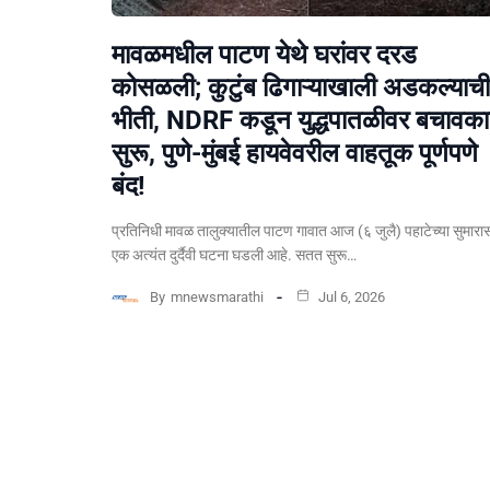
मावळमधील पाटण येथे घरांवर दरड
कोसळली; कुटुंब ढिगाऱ्याखाली अडकल्याची
भीती, NDRF कडून युद्धपातळीवर बचावकार
सुरू, पुणे-मुंबई हायवेवरील वाहतूक पूर्णपणे
बंद!
​प्रतिनिधी मावळ तालुक्यातील पाटण गावात आज (६ जुलै) पहाटेच्या सुमारा
एक अत्यंत दुर्दैवी घटना घडली आहे. सतत सुरू…
By
mnewsmarathi
Jul 6, 2026