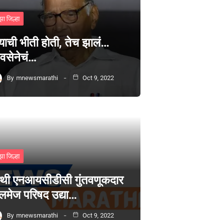
झा जिल्हा
्याची भीती होती, तेच झालं…
वसेनेचं…
By
mnewsmarathi
Oct 9, 2022
झा जिल्हा
थी एनआयसीडीसी गुंतवणूकदार
लमेज परिषद उद्या…
By
mnewsmarathi
Oct 9, 2022