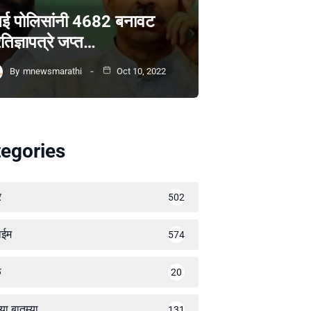
ंबई पोलिसांनी 4682 बनावट
रतिज्ञापत्रे जप्त…
By
mnewsmarathi
Oct 10, 2022
egories
र
502
ाईम
574
ळ
20
्या बातम्या
131