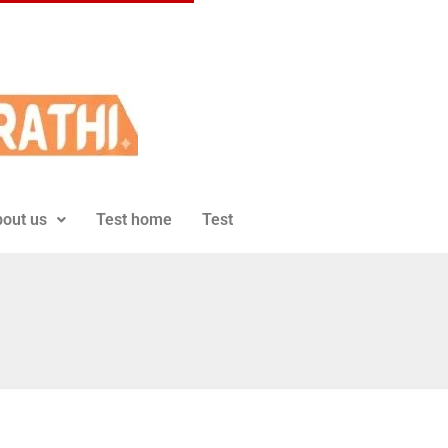
out us
Test home
Test