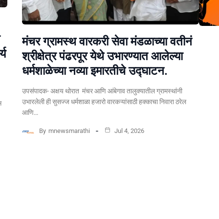
मंचर ग्रामस्थ वारकरी सेवा मंडळाच्या वतीनं
्य
श्रीक्षेत्र पंढरपूर येथे उभारण्यात आलेल्या
धर्मशाळेच्या नव्या इमारतीचे उद्घाटन.
उपसंपादक- अक्षय थोरात मंचर आणि आंबेगाव तालुक्यातील ग्रामस्थांनी
उभारलेली ही सुसज्ज धर्मशाळा हजारो वारकऱ्यांसाठी हक्काचा निवारा ठरेल
स
आणि…
By
mnewsmarathi
Jul 4, 2026