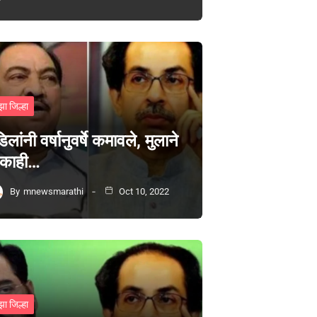
झा जिल्हा
िलांनी वर्षानुवर्षे कमावले, मुलाने
 काही…
By
mnewsmarathi
Oct 10, 2022
झा जिल्हा