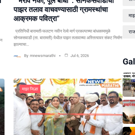
े
“‘भराव नको, पूल बांधा’ : सोनकसवाडीचा
पाझर तलाव वाचवण्यासाठी ग्रामस्थांचा
माझ
आक्रमक पवित्रा”
प्रतिनिधी बारामती-फलटण नवीन रेल्वे मार्ग प्रकल्पाच्या बांधकामामुळे
रा
सोनकसवाडी (ता. बारामती) येथील पाझर तलावाच्या अस्तित्वावर संकट निर्माण
पन
झाल्याचा…
By
mnewsmarathi
Jul 6, 2026
Gal
माझा जिल्हा