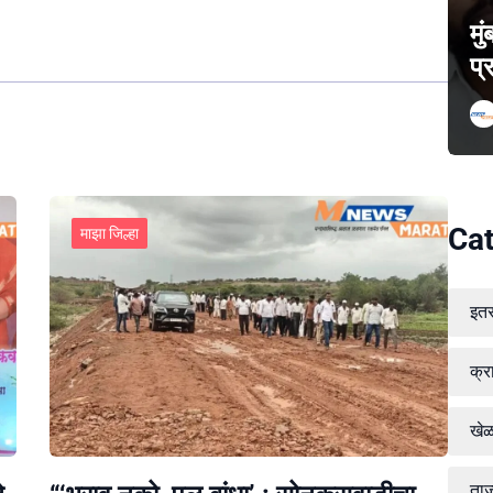
मु
प्
Cat
माझा जिल्हा
इत
क्र
खे
ताज