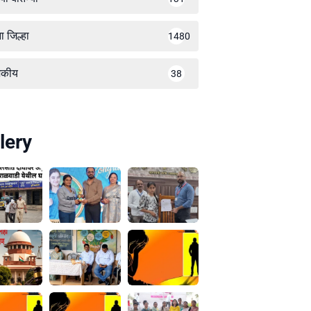
ा जिल्हा
1480
जकीय
38
lery