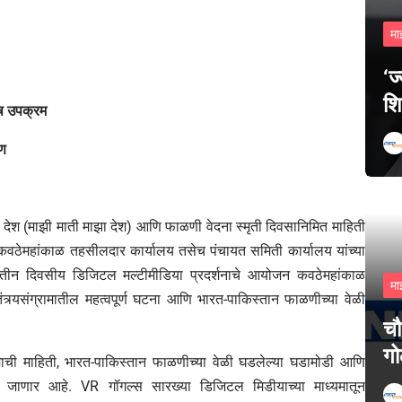
मा
‘ज
शि
शेष उपक्रम
षण
 मेरा देश (माझी माती माझा देश) आणि फाळणी वेदना स्मृती दिवसानिमित माहिती
आणि कवठेमहांकाळ तहसीलदार कार्यालय तसेच पंचायत समिती कार्यालय यांच्या
तीन दिवसीय डिजिटल मल्टीमीडिया प्रदर्शनाचे आयोजन कवठेमहांकाळ
मा
त्र्यसंग्रामातील महत्वपूर्ण घटना आणि भारत-पाकिस्तान फाळणीच्या वेळी
चौ
गो
्रामाची माहिती, भारत-पाकिस्तान फाळणीच्या वेळी घडलेल्या घडामोडी आणि
केली जाणार आहे. VR गॉगल्स सारख्या डिजिटल मिडीयाच्या माध्यमातून