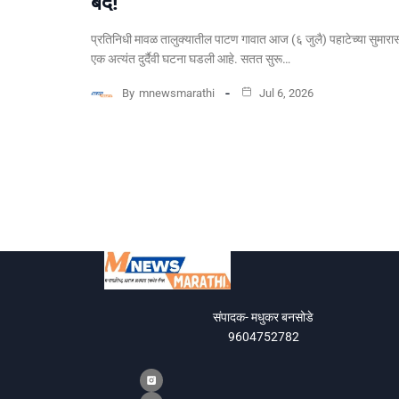
बंद!
​प्रतिनिधी मावळ तालुक्यातील पाटण गावात आज (६ जुलै) पहाटेच्या सुमारा
एक अत्यंत दुर्दैवी घटना घडली आहे. सतत सुरू…
By
mnewsmarathi
Jul 6, 2026
संपादक- मधुकर बनसोडे
9604752782