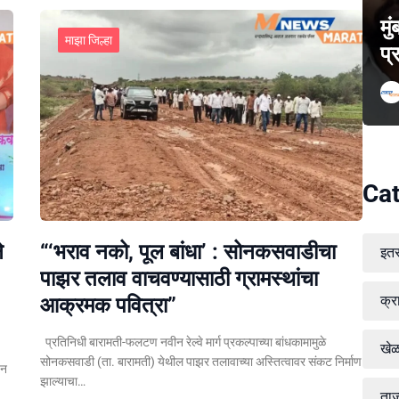
मु
माझा जिल्हा
प्
Cat
े
“‘भराव नको, पूल बांधा’ : सोनकसवाडीचा
इत
पाझर तलाव वाचवण्यासाठी ग्रामस्थांचा
क्र
आक्रमक पवित्रा”
प्रतिनिधी बारामती-फलटण नवीन रेल्वे मार्ग प्रकल्पाच्या बांधकामामुळे
खे
सोनकसवाडी (ता. बारामती) येथील पाझर तलावाच्या अस्तित्वावर संकट निर्माण
पन
झाल्याचा…
ताज