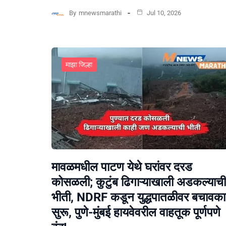
By
mnewsmarathi
Jul 10, 2026
माझा जिल्हा
मावळमधील पाटण येथे घरांवर दरड
कोसळली; कुटुंब ढिगाऱ्याखाली अडकल्याची
भीती, NDRF कडून युद्धपातळीवर बचावकार
सुरू, पुणे-मुंबई हायवेवरील वाहतूक पूर्णपणे