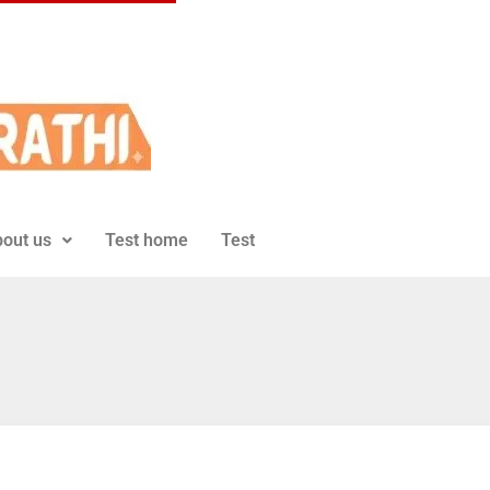
out us
Test home
Test