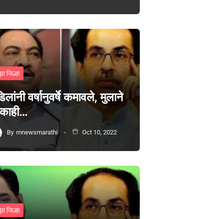
झा जिल्हा
िलांनी वर्षानुवर्षे कमावले, मुलाने
 काही…
By
mnewsmarathi
Oct 10, 2022
झा जिल्हा