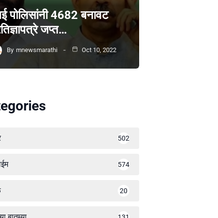
ंबई पोलिसांनी 4682 बनावट
रतिज्ञापत्रे जप्त…
By
mnewsmarathi
Oct 10, 2022
egories
र
502
ाईम
574
ळ
20
्या बातम्या
131