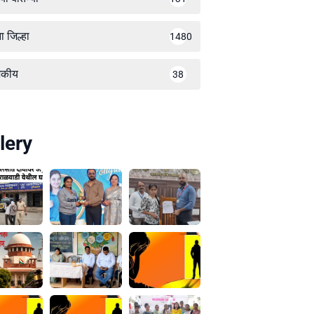
ा जिल्हा
1480
जकीय
38
lery