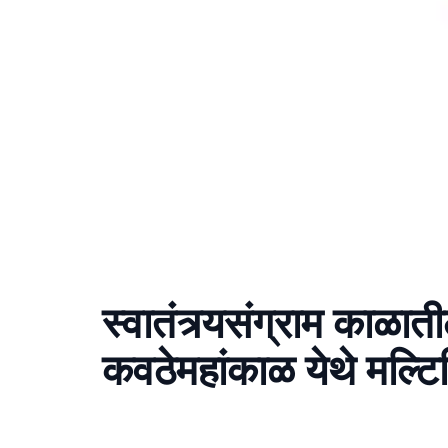
स्वातंत्र्यसंग्राम काळाती
कवठेमहांकाळ येथे मल्टिम