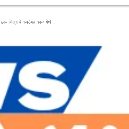
स्वातंत्र्यसंग्राम काळातील दुर्मिळ छायाचित्रांचे कवठेमहांकाळ येथे मल्टिमिडीया प्रदर्शन