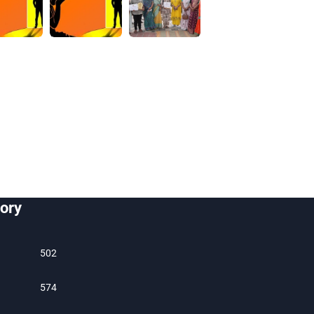
ory
502
574