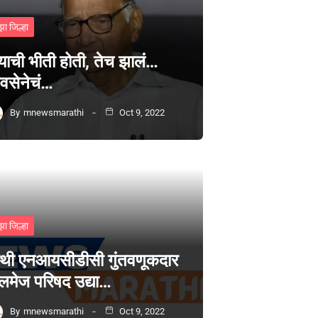
झा जिल्हा
्याची भीती होती, तेच झालं…
वसेनेचं…
By
mnewsmarathi
Oct 9, 2022
झा जिल्हा
थी एनआयसीडीसी गुंतवणूकदार
लमेज परिषद उद्या…
By
mnewsmarathi
Oct 9, 2022