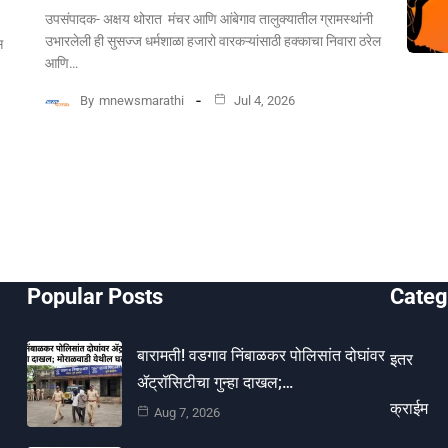
उपसंपादक- अक्षय थोरात मंचर आणि आंबेगाव तालुक्यातील ग्रामस्थांनी
उभारलेली ही सुसज्ज धर्मशाळा हजारो वारकऱ्यांसाठी हक्काचा निवारा ठरेल
स
आणि…
By
mnewsmarathi
Jul 4, 2026
Popular Posts
Categ
बारामती! वडगाव निंबाळकर पोलिसांत दोघांवर
इतर
ॲट्रॉसिटीचा गुन्हा दाखल;…
क्राईम
Aug 7, 2026