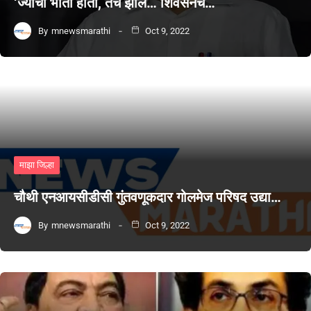
‘ज्याची भीती होती, तेच झालं… शिवसेनेचं…
By
mnewsmarathi
Oct 9, 2022
माझा जिल्हा
चौथी एनआयसीडीसी गुंतवणूकदार गोलमेज परिषद उद्या…
By
mnewsmarathi
Oct 9, 2022