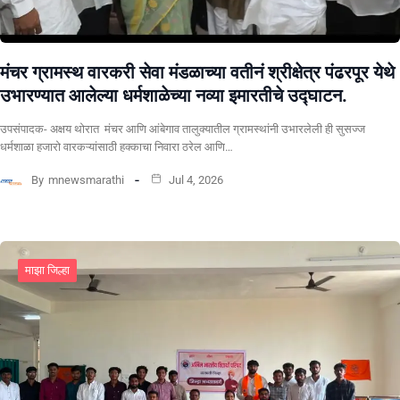
मंचर ग्रामस्थ वारकरी सेवा मंडळाच्या वतीनं श्रीक्षेत्र पंढरपूर येथे
उभारण्यात आलेल्या धर्मशाळेच्या नव्या इमारतीचे उद्घाटन.
उपसंपादक- अक्षय थोरात मंचर आणि आंबेगाव तालुक्यातील ग्रामस्थांनी उभारलेली ही सुसज्ज
धर्मशाळा हजारो वारकऱ्यांसाठी हक्काचा निवारा ठरेल आणि…
By
mnewsmarathi
Jul 4, 2026
माझा जिल्हा