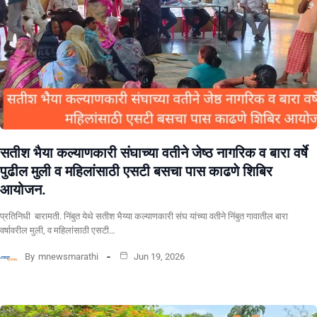
सतीश भैया कल्याणकारी संघाच्या वतीने जेष्ठ नागरिक व बारा वर्षे
पुढील मुली व महिलांसाठी एसटी बसचा पास काढणे शिबिर
आयोजन.
प्रतिनिधी बारामती. निंबुत येथे सतीश भैय्या कल्याणकारी संघ यांच्या वतीने निंबुत गावातील बारा
वर्षावरील मुली, व महिलांसाठी एसटी…
By
mnewsmarathi
Jun 19, 2026