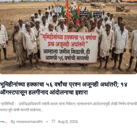
भूमिहीनांच्या हक्काचा ५६ वर्षांचा प्रश्न अजूनही अधांतरी; १४
ऑगस्टपासून हलगीनाद आंदोलनाचा इशारा
प्रतिनिधी : उपजिल्हाधिकारी ज्योती कदम यांना निवेदन; प्रशासनाने आंदोलनापूर्वी लेखी निर्णय देण्याची
भारत तुपे यांची मागणी माळेगाव…
By
mnewsmarathi
Aug 8, 2026