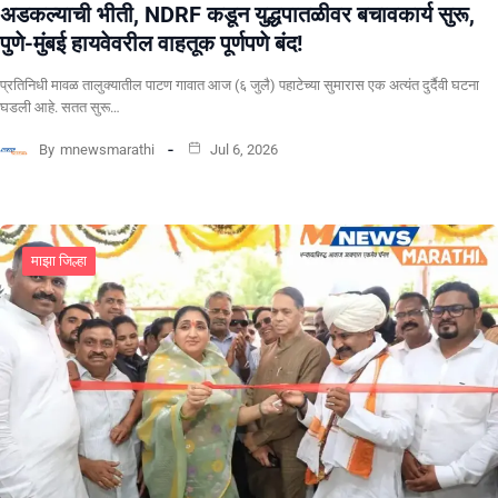
अडकल्याची भीती, NDRF कडून युद्धपातळीवर बचावकार्य सुरू,
पुणे-मुंबई हायवेवरील वाहतूक पूर्णपणे बंद!
​प्रतिनिधी मावळ तालुक्यातील पाटण गावात आज (६ जुलै) पहाटेच्या सुमारास एक अत्यंत दुर्दैवी घटना
घडली आहे. सतत सुरू…
By
mnewsmarathi
Jul 6, 2026
माझा जिल्हा