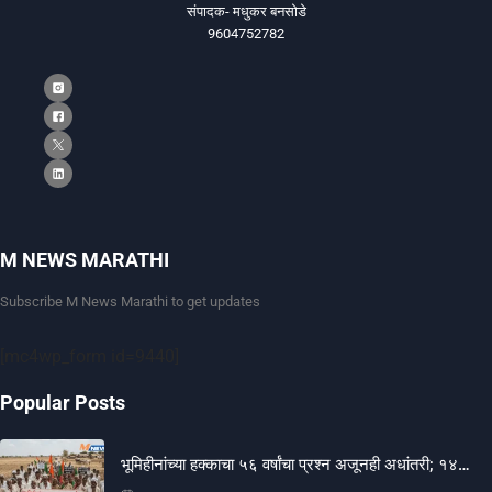
संपादक- मधुकर बनसोडे
9604752782
M NEWS MARATHI
Subscribe M News Marathi to get updates
[mc4wp_form id=9440]
Popular Posts
भूमिहीनांच्या हक्काचा ५६ वर्षांचा प्रश्न अजूनही अधांतरी; १४…