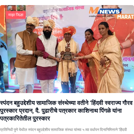
माझा जिल्हा
स्पंदन बहुउद्देशीय सामाजिक संस्थेच्या वतीने ‘हिंदवी स्वराज्य गौरव
पुरस्कार प्रदान, दै. पुढारीचे पत्रकार काशिनाथ पिंगळे यांना
पत्रकारितेतील पुरस्कार
प्रतिनिधी पुणे येथील स्पंदन बहुउद्देशीय सामाजिक संस्था यांच्या ५ व्या वर्धापन दिनानिमित्ताने ‘हिंदवी