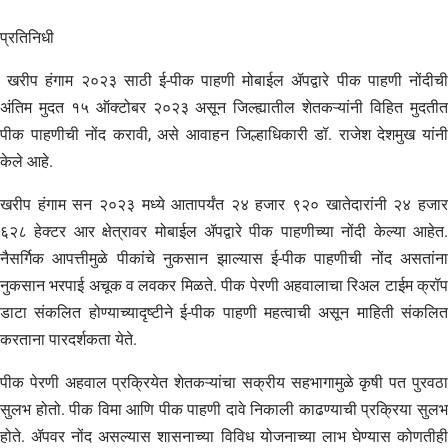
प्रतिनिधी
खरीप हंगाम २०२३ साठी ई-पीक पाहणी मोबाईल ॲपद्वारे पीक पाहणी नोंदीची
अंतिम मुदत १५ ऑक्टोबर २०२३ असून जिल्ह्यातील शेतकऱ्यांनी विहित मुदतीत
पीक पाहणीची नोंद करावी, असे आवाहन जिल्हाधिकारी डॉ. राजेश देशमुख यांनी
केले आहे.
खरीप हंगाम सन २०२३ मध्ये आतापर्यंत २४ हजार ९२० खातेदारांनी २४ हजार
६२८ हेक्टर आर क्षेत्रावर मोबाईल ॲपद्वारे पीक पाहणीच्या नोंदी केल्या आहेत.
नैसर्गिक आपत्तीमुळे पीकांचे नुकसान झाल्यास ई-पीक पाहणीची नोंद असतांना
नुकसान भरपाई अचूक व लवकर मिळते. पीक पेरणी अहवालाचा रिअल टाईम क्रॉप
डाटा संकलित होण्याच्यादृष्टीने ई-पीक पाहणी महत्वाची असून माहिती संकलित
करताना पारदर्शकता येते.
पीक पेरणी अहवाल प्रक्रियेत शेतकऱ्यांचा सक्रीय सहभागामुळे कृषी पत पुरवठा
सुलभ होतो. पीक विमा आणि पीक पाहणी दावे निकाली काढण्याची प्रक्रिया सुलभ
होते. ॲपवर नोंद असल्यास शासनाच्या विविध योजनाच्या लाभ घेण्यास कोणतीही