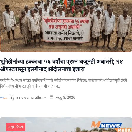
भूमिहीनांच्या हक्काचा ५६ वर्षांचा प्रश्न अजूनही अधांतरी; १४
ऑगस्टपासून हलगीनाद आंदोलनाचा इशारा
प्रतिनिधी- अक्षय थोरात उपजिल्हाधिकारी ज्योती कदम यांना निवेदन; प्रशासनाने आंदोलनापूर्वी लेखी
निर्णय देण्याची भारत तुपे यांची मागणी माळेगाव…
By
mnewsmarathi
Aug 8, 2026
माझा जिल्हा