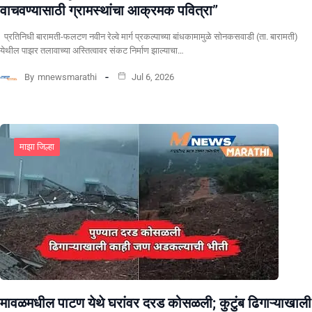
वाचवण्यासाठी ग्रामस्थांचा आक्रमक पवित्रा”
प्रतिनिधी बारामती-फलटण नवीन रेल्वे मार्ग प्रकल्पाच्या बांधकामामुळे सोनकसवाडी (ता. बारामती)
येथील पाझर तलावाच्या अस्तित्वावर संकट निर्माण झाल्याचा…
By
mnewsmarathi
Jul 6, 2026
माझा जिल्हा
मावळमधील पाटण येथे घरांवर दरड कोसळली; कुटुंब ढिगाऱ्याखाली