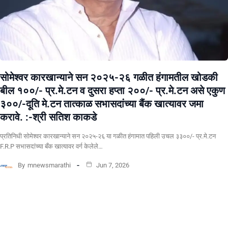
सोमेश्वर कारखान्याने सन २०२५-२६ गळीत हंगामतील खोडकी
बील १००/- प्र.मे.टन व दुसरा हप्ता २००/- प्र.मे.टन असे एकुण
३००/-दूति मे.टन तात्काळ सभासदांच्या बैंक खात्यावर जमा
करावे. :-श्री सतिश काकडे
प्रतिनिधी सोमेश्वर कारखान्याने सन २०२५-२६ या गळीत हंगामात पहिली उचल ३३००/- प्र.मे.टन
F.R.P सभासदांच्या बँक खात्यावर वर्ग केलेले…
By
mnewsmarathi
Jun 7, 2026