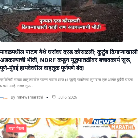
मावळमधील पाटण येथे घरांवर दरड कोसळली; कुटुंब ढिगाऱ्याखाली
अडकल्याची भीती, NDRF कडून युद्धपातळीवर बचावकार्य सुरू,
पुणे-मुंबई हायवेवरील वाहतूक पूर्णपणे बंद!
​प्रतिनिधी मावळ तालुक्यातील पाटण गावात आज (६ जुलै) पहाटेच्या सुमारास एक अत्यंत दुर्दैवी घटना
घडली आहे. सतत सुरू…
By
mnewsmarathi
Jul 6, 2026
माझा जिल्हा