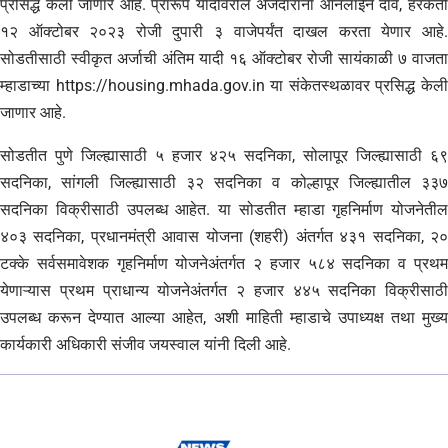
प्रसिद्ध केली जाणार आहे. प्रारूप यादीवरील अर्जदारांना ऑनलाईन दावे, हरकती
१२ ऑक्टोबर २०२३ रोजी दुपारी ३ वाजेपर्यंत दाखल करता येणार आहे.
सोडतीसाठी स्वीकृत अर्जाची अंतिम यादी १६ ऑक्टोबर रोजी सायंकाळी ७ वाजता
म्हाडाच्या https://housing.mhada.gov.in या संकेतस्थळावर प्रसिद्ध केली
जाणार आहे.
सोडतीत पुणे जिल्ह्यासाठी ५ हजार ४२५ सदनिका, सोलापूर जिल्ह्यासाठी ६९
सदनिका, सांगली जिल्ह्यासाठी ३२ सदनिका व कोल्हापूर जिल्ह्यातील ३३७
सदनिका विक्रीसाठी उपलब्ध आहेत. या सोडतीत म्हाडा गृहनिर्माण योजनेतील
४०३ सदनिका, प्रधानमंत्री आवास योजना (शहरी) अंतर्गत ४३१ सदनिका, २०
टक्के सर्वसमावेशक गृहनिर्माण योजनेअंतर्गत २ हजार ५८४ सदनिका व प्रथम
येणाऱ्यास प्रथम प्राधान्य योजनेअंतर्गत २ हजार ४४५ सदनिका विक्रीसाठी
उपलब्ध करून देण्यात आल्या आहेत, अशी माहिती म्हाडाचे उपाध्यक्ष तथा मुख्य
कार्यकारी अधिकारी संजीव जयस्वाल यांनी दिली आहे.