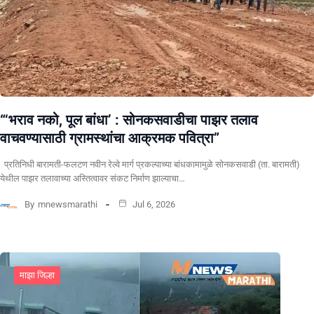
“‘भराव नको, पूल बांधा’ : सोनकसवाडीचा पाझर तलाव
वाचवण्यासाठी ग्रामस्थांचा आक्रमक पवित्रा”
प्रतिनिधी बारामती-फलटण नवीन रेल्वे मार्ग प्रकल्पाच्या बांधकामामुळे सोनकसवाडी (ता. बारामती)
येथील पाझर तलावाच्या अस्तित्वावर संकट निर्माण झाल्याचा…
By
mnewsmarathi
Jul 6, 2026
माझा जिल्हा