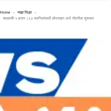
Home
माझा जिल्हा
म्हाडातर्फे ५ हजार ८६३ सदनिकांसाठी ऑनलाइन अर्ज नोंदणीला सुरूवात