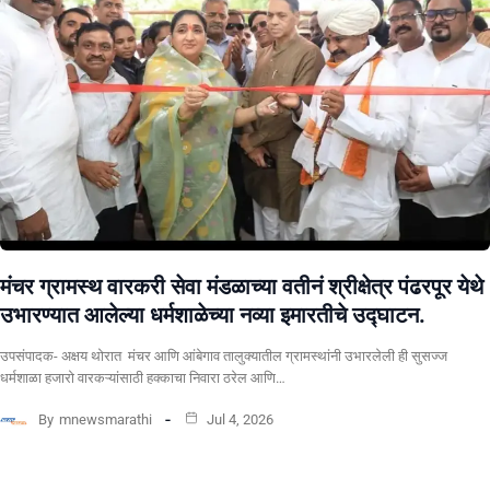
मंचर ग्रामस्थ वारकरी सेवा मंडळाच्या वतीनं श्रीक्षेत्र पंढरपूर येथे
उभारण्यात आलेल्या धर्मशाळेच्या नव्या इमारतीचे उद्घाटन.
उपसंपादक- अक्षय थोरात मंचर आणि आंबेगाव तालुक्यातील ग्रामस्थांनी उभारलेली ही सुसज्ज
धर्मशाळा हजारो वारकऱ्यांसाठी हक्काचा निवारा ठरेल आणि…
By
mnewsmarathi
Jul 4, 2026