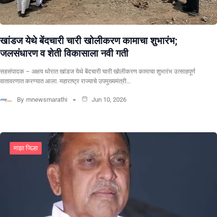
खांडज येथे बेंदचारी चारी खोलीकरण कामाचा शुभारंभ;
जलसंधारण व शेती विकासाला नवी गती
सहसंपादक – अक्षय थोरात खांडज येथे बेंदचारी चारी खोलीकरण कामाचा शुभारंभ उत्साहपूर्ण
वातावरणात करण्यात आला. महाराष्ट्र राज्याचे उपमुख्यमंत्री…
By
mnewsmarathi
Jun 10, 2026
माझा जिल्हा